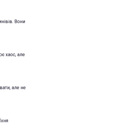
нівів. Вони
є хаос, але
вати, але не
Їхня