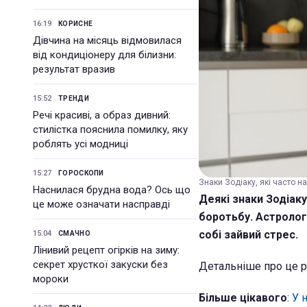
16:19
КОРИСНЕ
Дівчина на місяць відмовилася
від кондиціонеру для білизни:
результат вразив
15:52
ТРЕНДИ
Речі красиві, а образ дивний:
стилістка пояснила помилку, яку
роблять усі модниці
15:27
ГОРОСКОПИ
Знаки Зодіаку, які часто н
Наснилася брудна вода? Ось що
Деякі знаки Зодіаку
це може означати насправді
боротьбу. Астролог
собі зайвий стрес.
15:04
СМАЧНО
Лінивий рецепт огірків на зиму:
секрет хрусткої закуски без
Детальніше про це 
мороки
Більше цікавого
:
У 