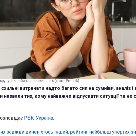
акручують себе та переживають (фото: Freepik)
 схильні витрачати надто багато сил на сумніви, аналіз і
и назвали тих, кому найважче відпускати ситуації та не
розповідає
РБК-Україна
.
них завжди винен хтось інший: рейтинг найбільш упертих зн