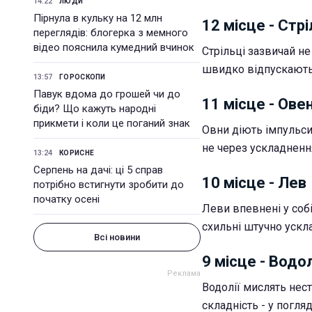
14:22
ЛЮДИ
Пірнула в кульку на 12 млн
12 місце - Стр
переглядів: блогерка з мемного
відео пояснила кумедний вчинок
Стрільці зазвичай н
швидко відпускають 
13:57
ГОРОСКОПИ
Павук вдома до грошей чи до
11 місце - Ове
біди? Що кажуть народні
прикмети і коли це поганий знак
Овни діють імпульсив
не через ускладненн
13:24
КОРИСНЕ
Серпень на дачі: ці 5 справ
10 місце - Лев
потрібно встигнути зробити до
початку осені
Леви впевнені у собі
схильні штучно ускл
Всі новини
9 місце - Водо
Водолії мислять нест
складність - у погляд