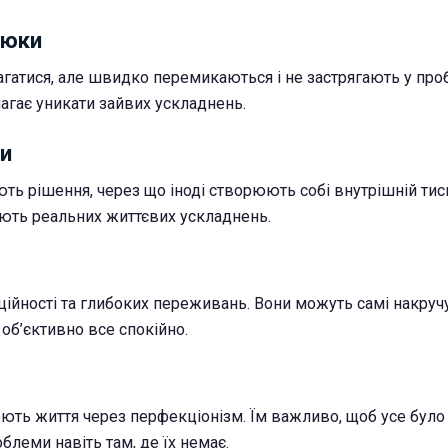
нюки
атися, але швидко перемикаються і не застрягають у проб
магає уникати зайвих ускладнень.
зи
ть рішення, через що іноді створюють собі внутрішній тис
ють реальних життєвих ускладнень.
ційності та глибоких переживань. Вони можуть самі накруч
 об’єктивно все спокійно.
ють життя через перфекціонізм. Їм важливо, щоб усе було 
блеми навіть там, де їх немає.