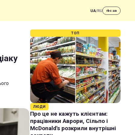
UA
/
RU
rbc.ua
ТОП
діаку
ього
ЛЮДИ
Про це не кажуть клієнтам:
працівники Аврори, Сільпо і
McDonald's розкрили внутрішні