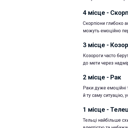
4 місце - Скор
Скорпіони глибоко ан
можуть емоційно пе
3 місце - Козор
Козороги часто беру
до мети через надмір
2 місце - Рак
Раки дуже емоційні 
й ту саму ситуацію,
1 місце - Теле
Тельці найбільше сх
впертістю та небажан