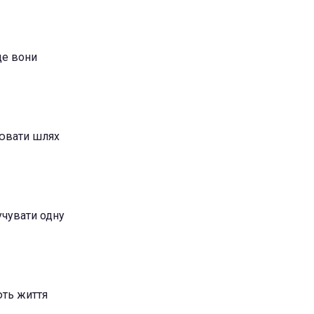
це вони
нювати шлях
учувати одну
ють життя