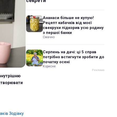
секрети
Ананаси більше не купую!
Рецепт кабачків від моєї
свекрухи підкорив усю родину
з першої банки
Смачно
Серпень на дачі: ці 5 справ
потрібно встигнути зробити до
початку осені
Корисне
 внутрішню
 створювати
аків Зодіаку