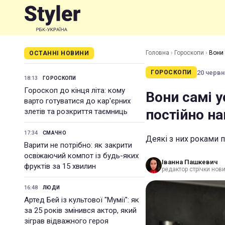
Головна
›
Гороскопи
›
Вони 
ОСТАННІ НОВИНИ
20 червня
ГОРОСКОПИ
18:13
ГОРОСКОПИ
Гороскоп до кінця літа: кому
Вони самі 
варто готуватися до кар'єрних
постійно н
злетів та розкриття таємниць
17:34
СМАЧНО
Деякі з них роками 
Варити не потрібно: як закрити
освіжаючий компот із будь-яких
Іванна Пашкевич
фруктів за 15 хвилин
редактор стрічки нов
16:48
ЛЮДИ
Артед Бей із культової "Мумії": як
за 25 років змінився актор, який
зіграв відважного героя