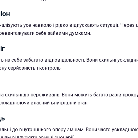
піон
алізують усе навколо і рідко відпускають ситуації. Через 
ревантажувати себе зайвими думками.
іг
ть на себе забагато відповідальності. Вони схильні усклад
ну серйозність і контроль.
та схильні до переживань. Вони можуть багато разів прокр
 ускладнюючи власний внутрішній стан.
ць
ильні до внутрішнього опору змінам. Вони часто ускладню
ням відпускати звичні сценарії.