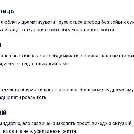
ілець
е люблять драматизувати і рухаються вперед без зайвих сум
ситуації, тому рідко самі собі ускладнюють життя.
н
но і не схильні довго обдумувати рішення. Іноді це створю
я, а через надто швидкий темп.
 та часто обирають прості рішення. Вони можуть драматизу
аднювати реальність.
лій
андартно, але зазвичай знаходять прості виходи з ситуацій. 
і на світ, а не в ускладненні життя.