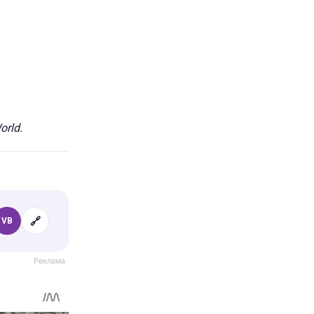
orld.
🔗
VB