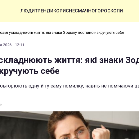
ЛЮДИ
ТРЕНДИ
КОРИСНЕ
СМАЧНО
ГОРОСКОПИ
самі ускладнюють життя: які знаки Зодіаку постійно накручують себе
 2026 · 12:11
ускладнюють життя: які знаки Зо
акручують себе
повторюють одну й ту саму помилку, навіть не помічаючи ц
ин