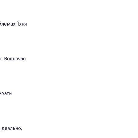
лемах. Їхня
к. Водночас
увати
ідеально,