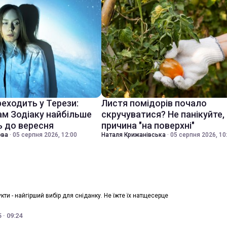
еходить у Терези:
Листя помідорів почало
ам Зодіаку найбільше
скручуватися? Не панікуйте,
 до вересня
причина "на поверхні"
ова
·
05 серпня 2026, 12:00
Наталя Крижанівська
·
05 серпня 2026, 10
укти - найгірший вибір для сніданку. Не їжте їх натщесерце
 · 09:24