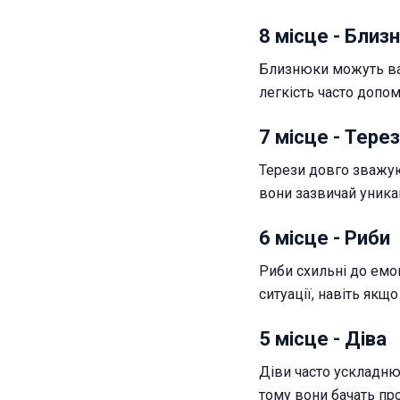
8 місце - Близ
Близнюки можуть ваг
легкість часто допо
7 місце - Тере
Терези довго зважую
вони зазвичай уника
6 місце - Риби
Риби схильні до емо
ситуації, навіть якщо
5 місце - Діва
Діви часто ускладню
тому вони бачать про