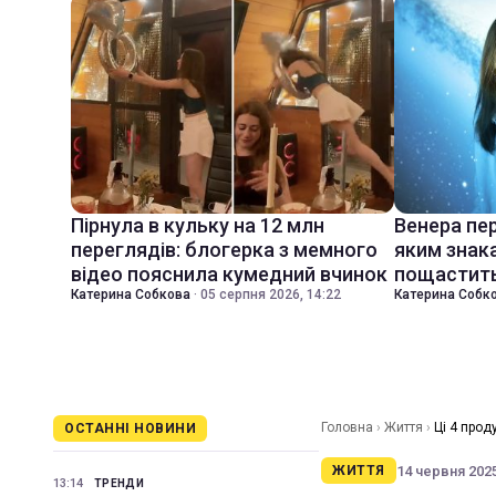
Пірнула в кульку на 12 млн
Венера пер
переглядів: блогерка з мемного
яким знак
відео пояснила кумедний вчинок
пощастить
Катерина Собкова
·
05 серпня 2026, 14:22
Катерина Собк
Головна
›
Життя
›
Ці 4 прод
ОСТАННІ НОВИНИ
14 червня 2025
ЖИТТЯ
13:14
ТРЕНДИ