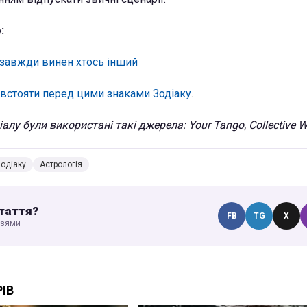
:
у завжди винен хтось інший
встояти перед цими знаками Зодіаку
.
алу були використані такі джерела: Your Tango, Collective W
одіаку
Астрологія
таття?
FB
TG
X
узями