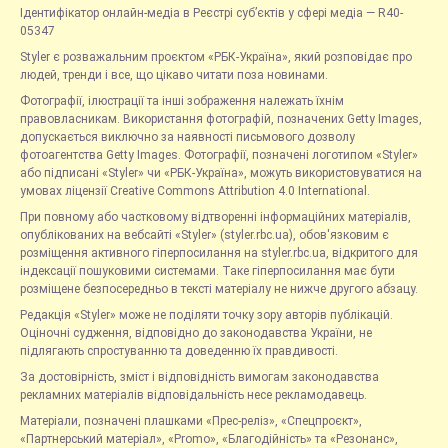
Ідентифікатор онлайн-медіа в Реєстрі суб’єктів у сфері медіа — R40-
05347
Styler є розважальним проєктом «РБК-Україна», який розповідає про
людей, тренди і все, що цікаво читати поза новинами.
Фотографії, ілюстрації та інші зображення належать їхнім
правовласникам. Використання фотографій, позначених Getty Images,
допускається виключно за наявності письмового дозволу
фотоагентства Getty Images. Фотографії, позначені логотипом «Styler»
або підписані «Styler» чи «РБК-Україна», можуть використовуватися на
умовах ліцензії Creative Commons Attribution 4.0 International.
При повному або частковому відтворенні інформаційних матеріалів,
опублікованих на вебсайті «Styler» (styler.rbc.ua), обов'язковим є
розміщення активного гіперпосилання на styler.rbc.ua, відкритого для
індексації пошуковими системами. Таке гіперпосилання має бути
розміщене безпосередньо в тексті матеріалу не нижче другого абзацу.
Редакція «Styler» може не поділяти точку зору авторів публікацій.
Оціночні судження, відповідно до законодавства України, не
підлягають спростуванню та доведенню їх правдивості.
За достовірність, зміст і відповідність вимогам законодавства
рекламних матеріалів відповідальність несе рекламодавець.
Матеріали, позначені плашками «Прес-реліз», «Спецпроєкт»,
«Партнерський матеріал», «Promo», «Благодійність» та «Резонанс»,