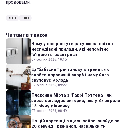
проводами.
ДТП
Київ
Читайте також
Чому у вас ростуть рахунки за світло:
несподівані прилади, які непомітно
"з'їдають" ваші гроші
07 серпня 2026, 10:15
Ці "бабусині" речі знову в тренді: як
знайти справжній скарб і чому його
скуповує молодь
07 серпня 2026, 09:27
Плаксива Мірта з "Гаррі Поттера": як
зараз виглядає акторка, яка у 37 зіграла
13-річну дівчинку
07 серпня 2026, 08:49
На цій картинці є щось зайве: знайди за
20 секунд і дізнайся, наскільки ти