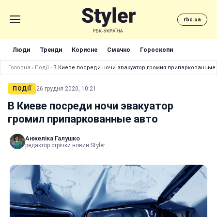
rbc.ua
Люди
Тренди
Корисне
Смачно
Гороскопи
Головна
›
Події
›
В Киеве посреди ночи эвакуатор громил припаркованные
ПОДІЇ
26 грудня 2020, 10:21
В Киеве посреди ночи эвакуатор
громил припаркованные авто
Анжеліка Галушко
редактор стрічки новин Styler