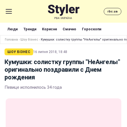
rbc.ua
Люди
Тренди
Корисне
Смачно
Гороскопи
Головна
›
Шоу бізнес
›
Кумушки: солистку группы "НеАнгелы" оригинально
ШОУ БІЗНЕС
16 липня 2018, 18:48
Кумушки: солистку группы "НеАнгелы"
оригинально поздравили с Днем
рождения
Певице исполнилось 34 года