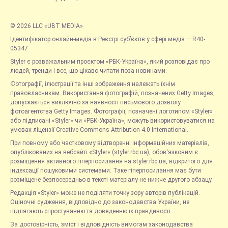
© 2026 LLC «UBT MEDIA»
Ідентифікатор онлайн-медіа в Реєстрі суб’єктів у сфері медіа — R40-
05347
Styler є розважальним проєктом «РБК-Україна», який розповідає про
людей, тренди і все, що цікаво читати поза новинами.
Фотографії, ілюстрації та інші зображення належать їхнім
правовласникам. Використання фотографій, позначених Getty Images,
допускається виключно за наявності письмового дозволу
фотоагентства Getty Images. Фотографії, позначені логотипом «Styler»
або підписані «Styler» чи «РБК-Україна», можуть використовуватися на
умовах ліцензії Creative Commons Attribution 4.0 International.
При повному або частковому відтворенні інформаційних матеріалів,
опублікованих на вебсайті «Styler» (styler.rbc.ua), обов'язковим є
розміщення активного гіперпосилання на styler.rbc.ua, відкритого для
індексації пошуковими системами. Таке гіперпосилання має бути
розміщене безпосередньо в тексті матеріалу не нижче другого абзацу.
Редакція «Styler» може не поділяти точку зору авторів публікацій.
Оціночні судження, відповідно до законодавства України, не
підлягають спростуванню та доведенню їх правдивості.
За достовірність, зміст і відповідність вимогам законодавства