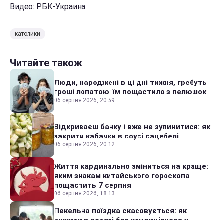
Видео: РБК-Украина
католики
Читайте також
Люди, народжені в ці дні тижня, гребуть
гроші лопатою: їм пощастило з пелюшок
06 серпня 2026, 20:59
Відкриваєш банку і вже не зупинитися: як
закрити кабачки в соусі сацебелі
06 серпня 2026, 20:12
Життя кардинально зміниться на краще:
яким знакам китайського гороскопа
пощастить 7 серпня
06 серпня 2026, 18:13
Пекельна поїздка скасовується: як
вижити в потязі без кондиціонера у