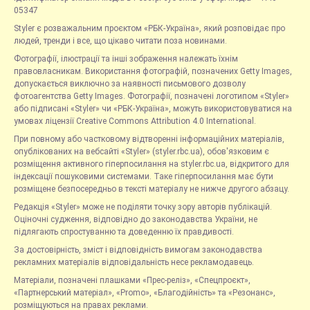
05347
Styler є розважальним проєктом «РБК-Україна», який розповідає про
людей, тренди і все, що цікаво читати поза новинами.
Фотографії, ілюстрації та інші зображення належать їхнім
правовласникам. Використання фотографій, позначених Getty Images,
допускається виключно за наявності письмового дозволу
фотоагентства Getty Images. Фотографії, позначені логотипом «Styler»
або підписані «Styler» чи «РБК-Україна», можуть використовуватися на
умовах ліцензії Creative Commons Attribution 4.0 International.
При повному або частковому відтворенні інформаційних матеріалів,
опублікованих на вебсайті «Styler» (styler.rbc.ua), обов'язковим є
розміщення активного гіперпосилання на styler.rbc.ua, відкритого для
індексації пошуковими системами. Таке гіперпосилання має бути
розміщене безпосередньо в тексті матеріалу не нижче другого абзацу.
Редакція «Styler» може не поділяти точку зору авторів публікацій.
Оціночні судження, відповідно до законодавства України, не
підлягають спростуванню та доведенню їх правдивості.
За достовірність, зміст і відповідність вимогам законодавства
рекламних матеріалів відповідальність несе рекламодавець.
Матеріали, позначені плашками «Прес-реліз», «Спецпроєкт»,
«Партнерський матеріал», «Promo», «Благодійність» та «Резонанс»,
розміщуються на правах реклами.