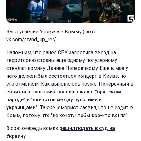
Выступление Усовича в Крыму (фото:
vk.com/stand_up_rec)
Напомним, что ранее СБУ запретила въезд на
территорию страны еще одному популярному
стендап-комику Даниле Поперечному. Еще в мае у
него должен был состояться концерт в Киеве, но
его отменили. Как выяснилось позже, Поперечный в
своих выступлениях
рассказывал о "братском
народе" и "единстве между русскими и
украинцами"
. Также юморист заявил, что не ездит в
Крым, потому что "не хочет, чтобы кое-кто вонял".
В сою очередь комик
решил подать в суд на
Украину
.