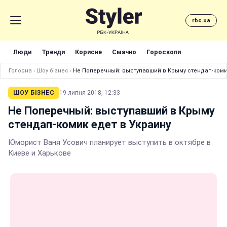
rbc.ua
Люди
Тренди
Корисне
Смачно
Гороскопи
Головна
›
Шоу бізнес
›
Не Поперечный: выступавший в Крыму стендап-комик
ШОУ БІЗНЕС
19 липня 2018, 12:33
Не Поперечный: выступавший в Крыму
стендап-комик едет в Украину
Юморист Ваня Усович планирует выступить в октябре в
Киеве и Харькове