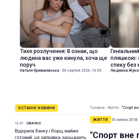
Тихе розлучення: 8 ознак, що
Геніальни
людина вас уже кинула, хоча ще
пляшкою: 
поруч
спеку без
Наталя Крижанівська
·
06 серпня 2026, 16:55
Людмила Жуко
Головна
›
Життя
›
"Спорт вн
ОСТАННІ НОВИНИ
10 липня 2018 ·
ЖИТТЯ
13:47
СМАЧНО
Відкрила банку і борщ майже
"Спорт вне
готовий: ця заправка заощадить