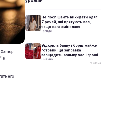
урожай
Не поспішайте викидати одяг:
7 речей, які врятують вас,
якщо вага змінилася
Тренди
Відкрила банку і борщ майже
готовий: ця заправка
Хантер.
заощадить взимку час і гроші
" в
Смачно
тите его