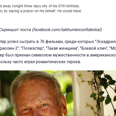
Скриншот поста (facebook.com/tabhunterconfidential)
тер успел сыграть в 76 фильмах, среди которых "Эскадриль
риолин-2", "Полиэстер", "Такая женщина", "Боевой клич", "М
Актер был признан символом мужественности в американск
ольку часто играл романтических героев.