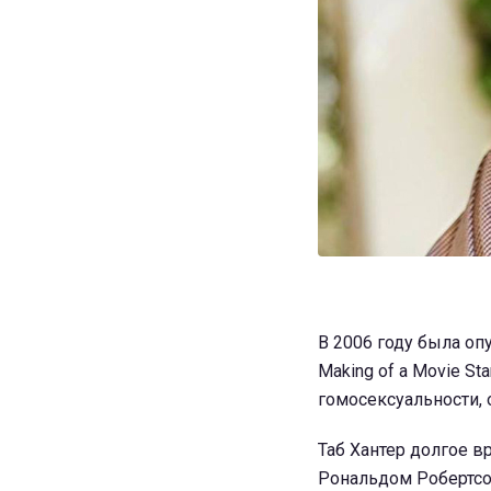
В 2006 году была опу
Making of a Movie St
гомосексуальности, 
Таб Хантер долгое в
Рональдом Робертсон