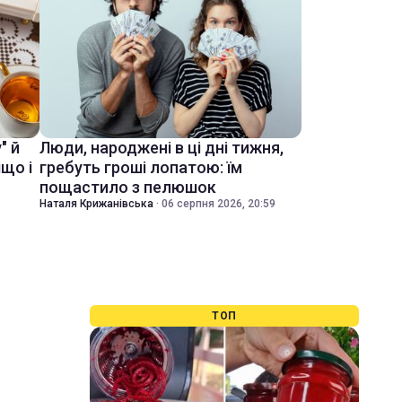
" й
Люди, народжені в ці дні тижня,
іщо і
гребуть гроші лопатою: їм
пощастило з пелюшок
Наталя Крижанівська
·
06 серпня 2026, 20:59
ТОП