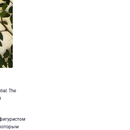
ial: The
й
 фигуристом
 которым