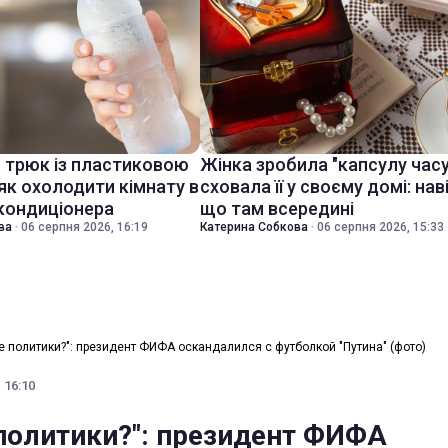
й трюк із пластиковою
Жінка зробила "капсулу часу
як охолодити кімнату в
сховала її у своєму домі: нав
 кондиціонера
що там всередині
ва
·
06 серпня 2026, 16:19
Катерина Собкова
·
06 серпня 2026, 15:33
е политики?": президент ФИФА оскандалился с футболкой "Путина" (фото)
 16:10
 политики?": президент ФИФА