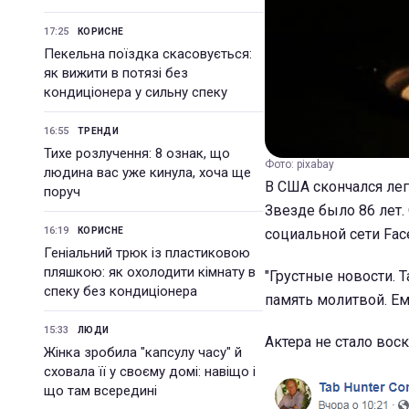
17:25
КОРИСНЕ
Пекельна поїздка скасовується:
як вижити в потязі без
кондиціонера у сильну спеку
16:55
ТРЕНДИ
Тихе розлучення: 8 ознак, що
Фото: pixabay
людина вас уже кинула, хоча ще
В США скончался лег
поруч
Звезде было 86 лет. 
16:19
КОРИСНЕ
социальной сети Fac
Геніальний трюк із пластиковою
пляшкою: як охолодити кімнату в
"Грустные новости. Т
спеку без кондиціонера
память молитвой. Ем
15:33
ЛЮДИ
Актера не стало воск
Жінка зробила "капсулу часу" й
сховала її у своєму домі: навіщо і
що там всередині