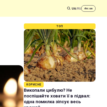
UA
/
RU
rbc.ua
ТОП
КОРИСНЕ
Викопали цибулю? Не
поспішайте ховати її в підвал:
одна помилка зіпсує весь