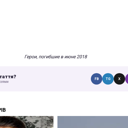
Герои, погибшие в июне 2018
таття?
FB
TG
X
узями