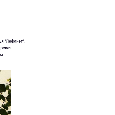
я "Лафайет",
орская
ом