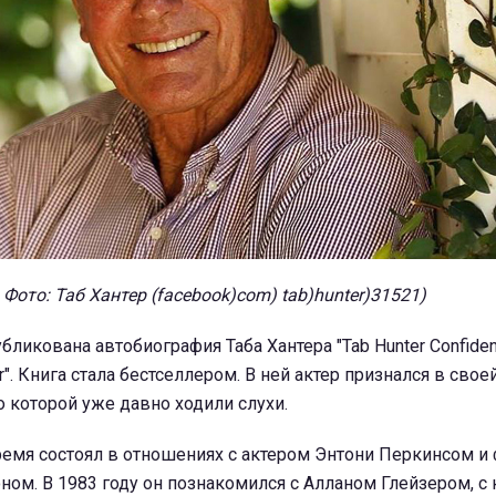
Фото: Таб Хантер (facebook)com) tab)hunter)31521)
бликована автобиография Таба Хантера "Tab Hunter Confident
ar". Книга стала бестселлером. В ней актер признался в свое
о которой уже давно ходили слухи.
ремя состоял в отношениях с актером Энтони Перкинсом и
ом. В 1983 году он познакомился с Алланом Глейзером, с