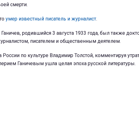
оей смерти.
что
умер известный писатель и журналист
.
Ганичев, родившийся 3 августа 1933 года, был также док
журналистом, писателем и общественным деятелем.
 России по культуре Владимир Толстой, комментируя утрат
алерием Ганичевым ушла целая эпоха русской литературы.