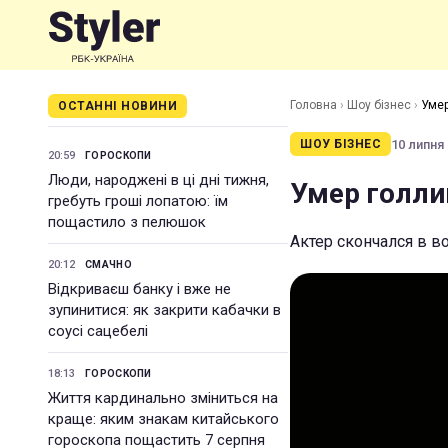
Головна
›
Шоу бізнес
›
Умер
ОСТАННІ НОВИНИ
10 липня 
ШОУ БІЗНЕС
20:59
ГОРОСКОПИ
Люди, народжені в ці дні тижня,
Умер голли
гребуть гроші лопатою: їм
пощастило з пелюшок
Актер скончался в во
20:12
СМАЧНО
Відкриваєш банку і вже не
зупинитися: як закрити кабачки в
соусі сацебелі
18:13
ГОРОСКОПИ
Життя кардинально зміниться на
краще: яким знакам китайського
гороскопа пощастить 7 серпня