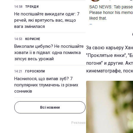
14:58
ТРЕНДИ
Не поспішайте викидати одяг: 7
речей, які врятують вас, якщо
вага змінилася
14:53
КОРИСНЕ
Викопали цибулю? Не поспішайте
За свою карьеру Хан
ховати її в підвал: одна помилка
"Проклятые янки", "Б
зіпсує весь урожай
погоня" и другие. 
кинематографе, поск
14:21
ГОРОСКОПИ
Наснилося, що випав зуб? 7
популярних тлумачень із різних
сонників
Всі новини