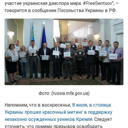
участие украинская диаспора мира. #FreeSentsov", —
говорится в сообщении Посольства Украины в РФ.
Фото: (russia.mfa.gov.ua)
Напомним, что в воскресенье,
8 июля, в столице
Украины прошел красочный митинг в поддержку
незаконно осужденных узников Кремля
. Следует
уточнить, что помимо призывов освободить