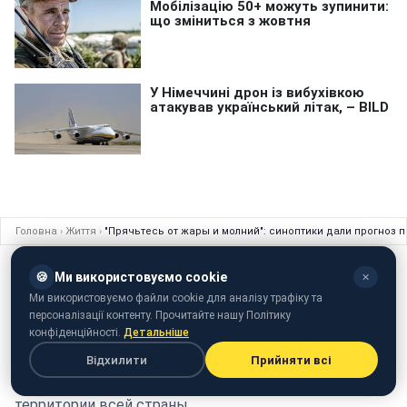
Головна
›
Життя
›
"Прячьтесь от жары и молний": синоптики дали прогноз
ЖИТТЯ
08 липня 2018 · 20:30
🍪
Ми використовуємо cookie
✕
"Прячьтесь от жары и молний":
Ми використовуємо файли cookie для аналізу трафіку та
персоналізації контенту. Прочитайте нашу Політику
синоптики дали прогноз погоды на
конфіденційності.
Детальніше
следующую неделю
Відхилити
Прийняти всі
Укргидрометцентр прогнозирует грозовые ливни на
территории всей страны