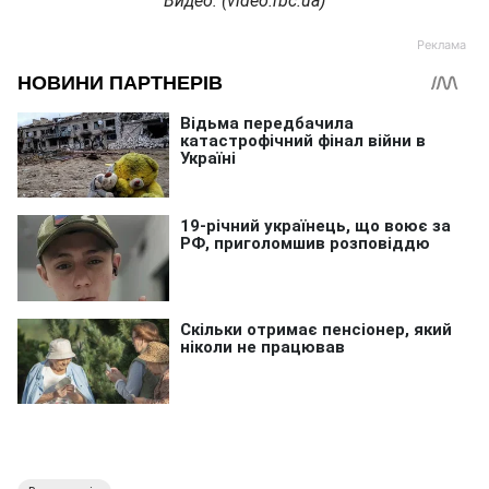
Видео: (
video.rbc.ua)