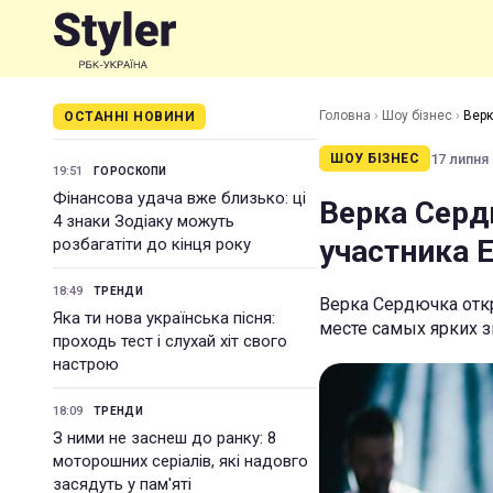
Головна
›
Шоу бізнес
›
Верк
ОСТАННІ НОВИНИ
17 липня 
ШОУ БІЗНЕС
19:51
ГОРОСКОПИ
Фінансова удача вже близько: ці
Верка Серд
4 знаки Зодіаку можуть
участника 
розбагатіти до кінця року
18:49
ТРЕНДИ
Верка Сердючка отк
Яка ти нова українська пісня:
месте самых ярких 
проходь тест і слухай хіт свого
настрою
18:09
ТРЕНДИ
З ними не заснеш до ранку: 8
моторошних серіалів, які надовго
засядуть у пам'яті