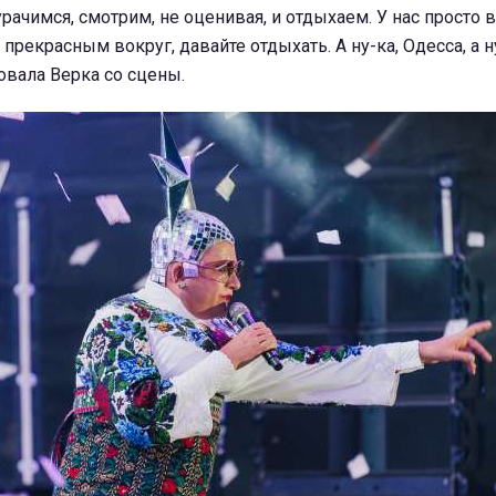
рачимся, смотрим, не оценивая, и отдыхаем. У нас просто 
рекрасным вокруг, давайте отдыхать. А ну-ка, Одесса, а н
овала Верка со сцены.