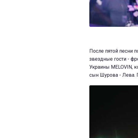
После пятой песни п
звездные гости - фр
Украины MELOVIN, ко
сын Шурова - Лева. 