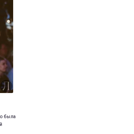
то была
й