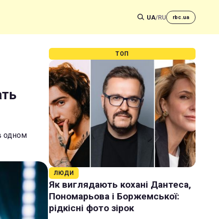
UA
/
RU
rbc.ua
ТОП
ать
в одном
ЛЮДИ
Як виглядають кохані Дантеса,
Пономарьова і Боржемської:
рідкісні фото зірок