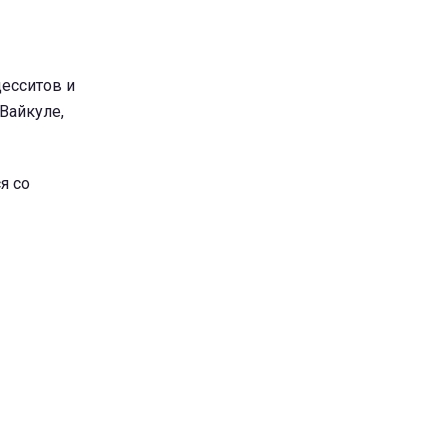
десситов и
 Вайкуле,
я со