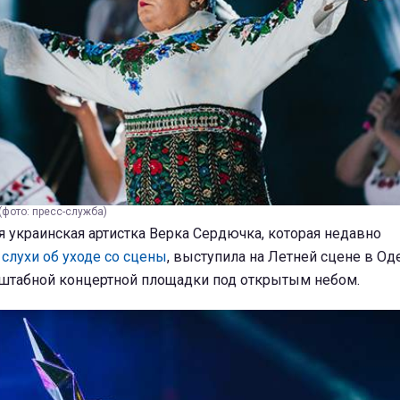
фото: пресс-служба)
я украинская артистка Верка Сердючка, которая недавно
слухи об уходе со сцены
, выступила на Летней сцене в Од
штабной концертной площадки под открытым небом.