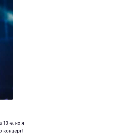
13-е, но я
то концерт!