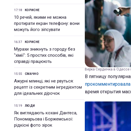
17:18
КОРИСНЕ
10 речей, якими не можна
протирати екран телефону: вони
можуть його зіпсувати
16:37
КОРИСНЕ
Мурахи зникнуть з городу без
"хімії": 5 простих способів, які
справді працюють
Верка Сердючка в Одессе (
15:55
СМАЧНО
В пятницу популярна
Ажурні млинці, які не рвуться:
прокомментировала 
рецепт із секретним інгредієнтом
время открытия мас
для ідеальних дірочок
15:19
ЛЮДИ
Як виглядають кохані Дантеса,
Пономарьова і Боржемської:
рідкісні фото зірок