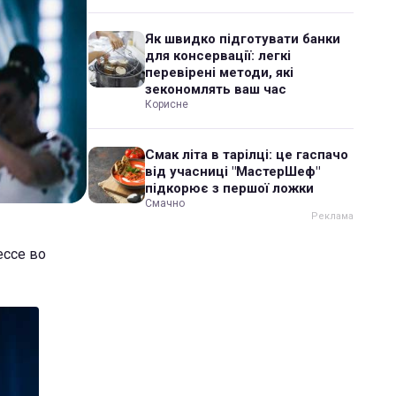
Як швидко підготувати банки
для консервації: легкі
перевірені методи, які
зекономлять ваш час
Корисне
Смак літа в тарілці: це гаспачо
від учасниці "МастерШеф"
підкорює з першої ложки
Смачно
ессе во