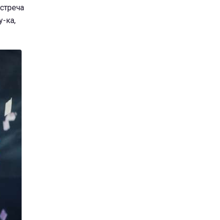
встреча
у-ка,