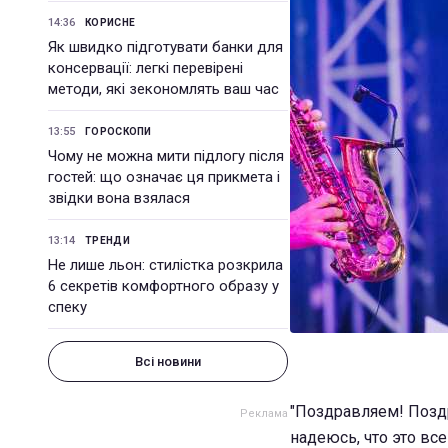
14:36
КОРИСНЕ
Як швидко підготувати банки для
консервації: легкі перевірені
методи, які зекономлять ваш час
13:55
ГОРОСКОПИ
Чому не можна мити підлогу після
гостей: що означає ця прикмета і
звідки вона взялася
13:14
ТРЕНДИ
Не лише льон: стилістка розкрила
6 секретів комфортного образу у
спеку
Всі новини
"Поздравляем! Поздр
надеюсь, что это все