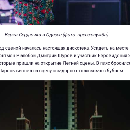
Верка Сердючка в Одессе (фото: пресс-служба)
од сценой началась настоящая дискотека. Усидеть на месте
онтмен Pianoбой Дмитрий Шуров и участник Евровидения 
торые пришли на открытие Летней сцены. В пляс бросился
Парень вышел на сцену и задорно отплясывал с бубном.