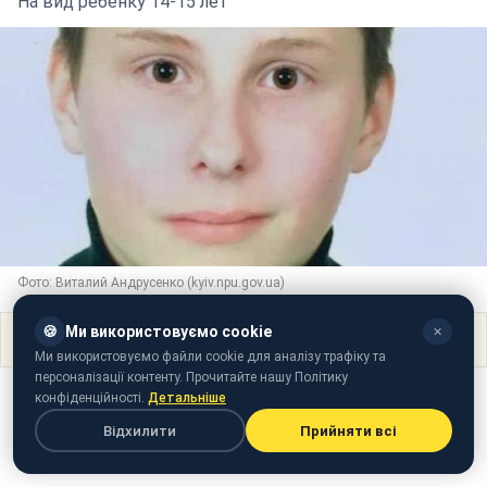
На вид ребенку 14-15 лет
Фото: Виталий Андрусенко (kyiv.npu.gov.ua)
🍪
Ми використовуємо cookie
✕
Поділитися
Ми використовуємо файли cookie для аналізу трафіку та
персоналізації контенту. Прочитайте нашу Політику
конфіденційності.
Детальніше
Відхилити
Прийняти всі