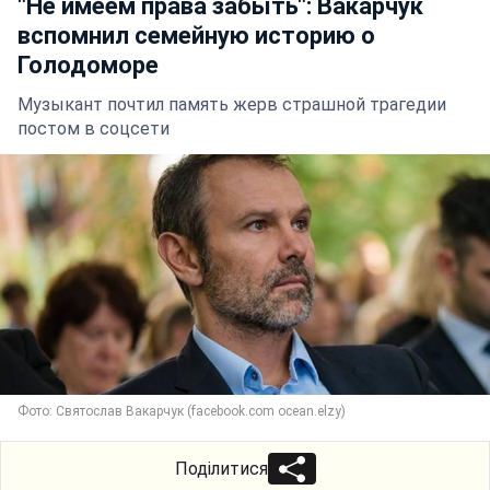
"Не имеем права забыть": Вакарчук
вспомнил семейную историю о
Голодоморе
Музыкант почтил память жерв страшной трагедии
постом в соцсети
Фото: Святослав Вакарчук (facebook.com ocean.elzy)
Поділитися