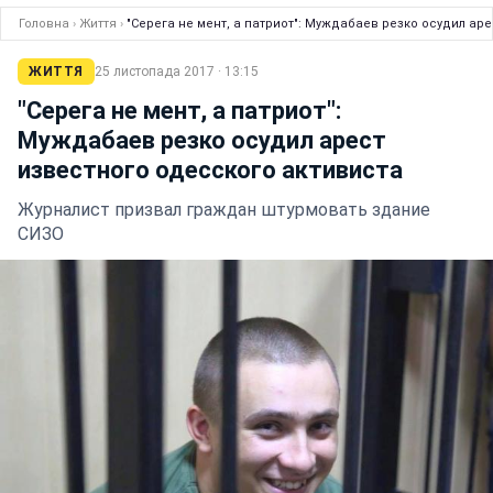
Головна
›
Життя
›
"Серега не мент, а патриот": Муждабаев р
ЖИТТЯ
25 листопада 2017 · 13:15
"Серега не мент, а патриот":
Муждабаев резко осудил арест
известного одесского активиста
Журналист призвал граждан штурмовать здание
СИЗО