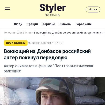
rbc.ua
Люди
Тренди
Корисне
Смачно
Гороскопи
Головна
›
Шоу бізнес
›
Воюющий на Донбассе российский актер покинул 
ШОУ БІЗНЕС
25 листопада 2017 · 14:18
Воюющий на Донбассе российский
актер покинул передовую
Актер снимается в фильме "Посттравматическая
рапсодия"