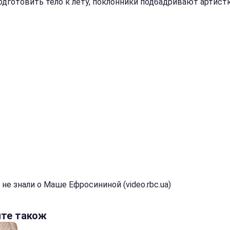
одготовить тело к лету, поклонники подбадривают артистк
не знали о Маше Ефросининой (video.rbc.ua)
йте також