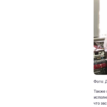
Фото: Д
Также 
исполн
что за