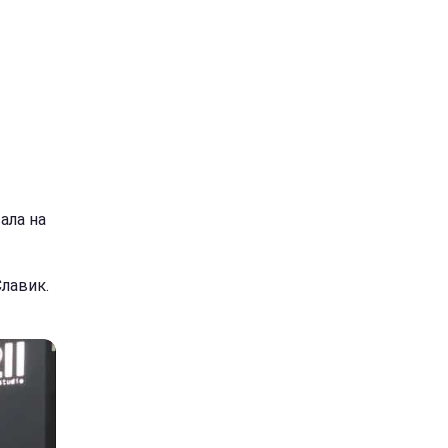
ала на
Славик.