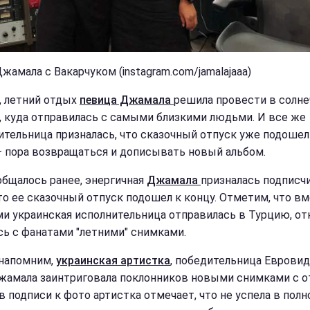
жамала с Вакарчуком (instagram.com/jamalajaaa)
, летний отдых
певица Джамала
решила провести в солне
, куда отправилась с самыми близкими людьми. И все же
ительница призналась, что сказочный отпуск уже подошел
– пора возвращаться и дописывать новый альбом.
общалось ранее, энергичная
Джамала
призналась подписч
что ее сказочный отпуск подошел к концу. Отметим, что вм
и украинская исполнительница отправилась в Турцию, от
сь с фанатами "летними" снимками.
напомним,
украинская артистка
, победительница Еврови
жамала заинтриговала поклонников новыми снимками с о
в подписи к фото артистка отмечает, что не успела в полн