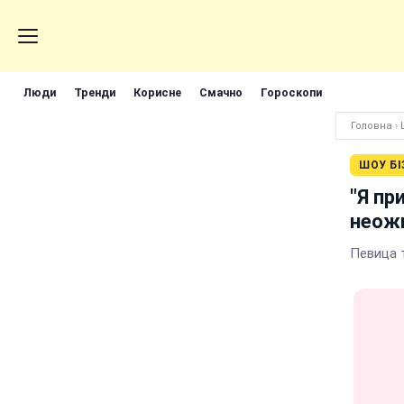
Люди
Тренди
Корисне
Смачно
Гороскопи
Головна
›
ШОУ БІ
"Я пр
неожи
Певица 