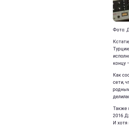
Фото: Д
Кстати
Турции
исполн
концу 
Как со
сети, 
родным
делила
Также 
2016 Д
И хотя 