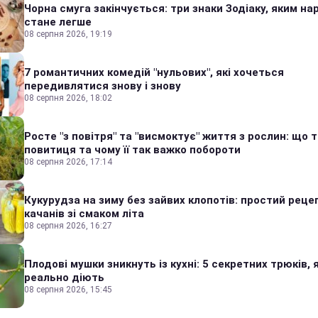
Чорна смуга закінчується: три знаки Зодіаку, яким на
стане легше
08 серпня 2026, 19:19
7 романтичних комедій "нульових", які хочеться
передивлятися знову і знову
08 серпня 2026, 18:02
Росте "з повітря" та "висмоктує" життя з рослин: що 
повитиця та чому її так важко побороти
08 серпня 2026, 17:14
Кукурудза на зиму без зайвих клопотів: простий реце
качанів зі смаком літа
08 серпня 2026, 16:27
Плодові мушки зникнуть із кухні: 5 секретних трюків, я
реально діють
08 серпня 2026, 15:45