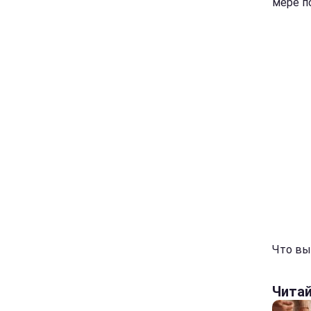
мере п
Что вы 
Чита