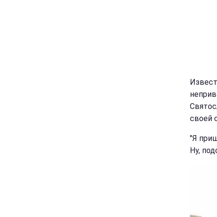
Извест
неприв
Святос
своей 
"Я при
Ну, под