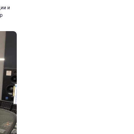
дии и
ер