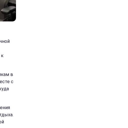
чной
 к
икам в
есте с
куда
дения
тдыха.
ой