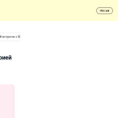
rbc.ua
 встречи с Вакарчуком (фото)
рией