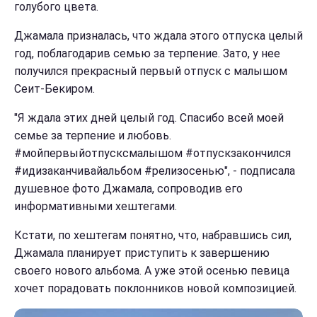
голубого цвета.
Джамала призналась, что ждала этого отпуска целый
год, поблагодарив семью за терпение. Зато, у нее
получился прекрасный первый отпуск с малышом
Сеит-Бекиром.
"Я ждала этих дней целый год. Спасибо всей моей
семье за терпение и любовь.
#мойпервыйотпусксмалышом #отпускзакончился
#идизаканчивайальбом #релизосенью", - подписала
душевное фото Джамала, сопроводив его
информативными хештегами.
Кстати, по хештегам понятно, что, набравшись сил,
Джамала планирует приступить к завершению
своего нового альбома. А уже этой осенью певица
хочет порадовать поклонников новой композицией.