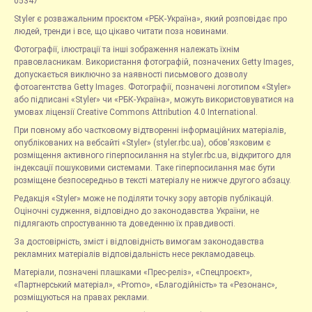
05347
Styler є розважальним проєктом «РБК-Україна», який розповідає про
людей, тренди і все, що цікаво читати поза новинами.
Фотографії, ілюстрації та інші зображення належать їхнім
правовласникам. Використання фотографій, позначених Getty Images,
допускається виключно за наявності письмового дозволу
фотоагентства Getty Images. Фотографії, позначені логотипом «Styler»
або підписані «Styler» чи «РБК-Україна», можуть використовуватися на
умовах ліцензії Creative Commons Attribution 4.0 International.
При повному або частковому відтворенні інформаційних матеріалів,
опублікованих на вебсайті «Styler» (styler.rbc.ua), обов'язковим є
розміщення активного гіперпосилання на styler.rbc.ua, відкритого для
індексації пошуковими системами. Таке гіперпосилання має бути
розміщене безпосередньо в тексті матеріалу не нижче другого абзацу.
Редакція «Styler» може не поділяти точку зору авторів публікацій.
Оціночні судження, відповідно до законодавства України, не
підлягають спростуванню та доведенню їх правдивості.
За достовірність, зміст і відповідність вимогам законодавства
рекламних матеріалів відповідальність несе рекламодавець.
Матеріали, позначені плашками «Прес-реліз», «Спецпроєкт»,
«Партнерський матеріал», «Promo», «Благодійність» та «Резонанс»,
розміщуються на правах реклами.