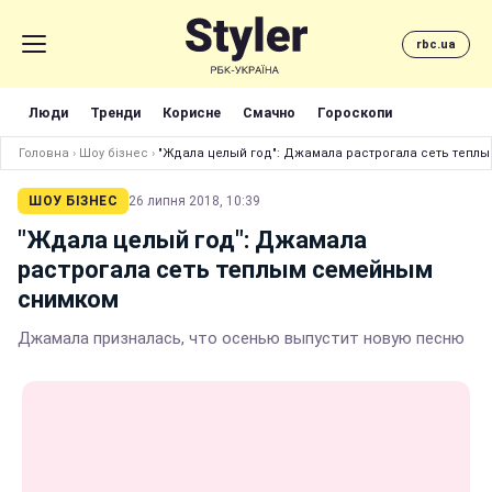
rbc.ua
Люди
Тренди
Корисне
Смачно
Гороскопи
Головна
›
Шоу бізнес
›
"Ждала целый год": Джамала растрогала сеть тепл
ШОУ БІЗНЕС
26 липня 2018, 10:39
"Ждала целый год": Джамала
растрогала сеть теплым семейным
снимком
Джамала призналась, что осенью выпустит новую песню