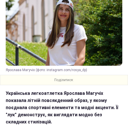
Ярослава Магучіх (фото: instagram.com/rosya_dp)
Поділитися:
Українська легкоатлетка Ярослава Магучіх
показала літній повсякденний образ, у якому
поєднала спортивні елементи та модні акценти. Її
"лук" демонструє, як виглядати модно без
складних стилізацій.