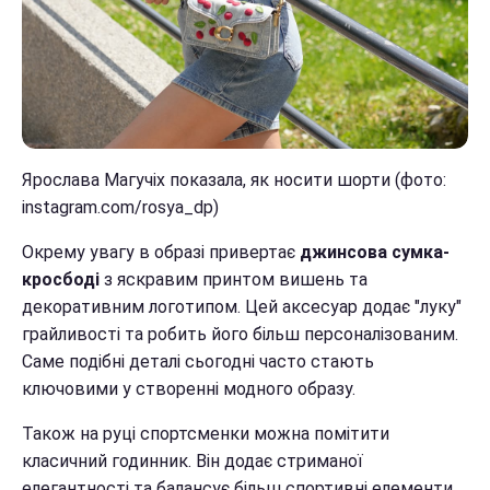
Ярослава Магучіх показала, як носити шорти (фото:
instagram.com/rosya_dp)
Окрему увагу в образі привертає
джинсова сумка-
кросбоді
з яскравим принтом вишень та
декоративним логотипом. Цей аксесуар додає "луку"
грайливості та робить його більш персоналізованим.
Саме подібні деталі сьогодні часто стають
ключовими у створенні модного образу.
Також на руці спортсменки можна помітити
класичний годинник. Він додає стриманої
елегантності та балансує більш спортивні елементи