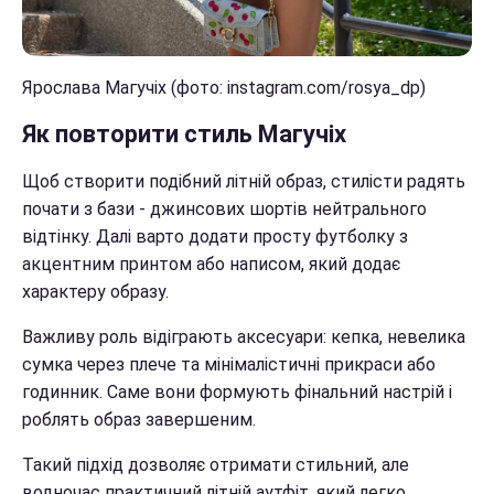
Ярослава Магучіх (фото: instagram.com/rosya_dp)
Як повторити стиль Магучіх
Щоб створити подібний літній образ, стилісти радять
почати з бази - джинсових шортів нейтрального
відтінку. Далі варто додати просту футболку з
акцентним принтом або написом, який додає
характеру образу.
Важливу роль відіграють аксесуари: кепка, невелика
сумка через плече та мінімалістичні прикраси або
годинник. Саме вони формують фінальний настрій і
роблять образ завершеним.
Такий підхід дозволяє отримати стильний, але
водночас практичний літній аутфіт, який легко