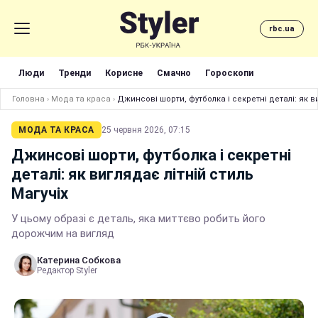
rbc.ua
Люди
Тренди
Корисне
Смачно
Гороскопи
Головна
›
Мода та краса
›
Джинсові шорти, футболка і секретні деталі: як в
МОДА ТА КРАСА
25 червня 2026, 07:15
Джинсові шорти, футболка і секретні
деталі: як виглядає літній стиль
Магучіх
У цьому образі є деталь, яка миттєво робить його
дорожчим на вигляд
Катерина Собкова
Редактор Styler