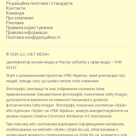
Редакційна політика і стандарти
Контакти
Команда
Про компанію
Реклама
Правила користування
Правова інформація
Політика конфіденційності
© 2026 LLC «UBT MEDIA»
Ідентифікатор онлайн-медіа в Реєстрі суб’єктів у сфері медіа — R40-
05347
Styler є розважальним проєктом «РБК-Україна», який розповідає про
людей, тренди і все, що цікаво читати поза новинами.
Фотографії, ілюстрації та інші зображення належать їхнім
правовласникам. Використання фотографій, позначених Getty Images,
допускається виключно за наявності письмового дозволу
фотоагентства Getty Images. Фотографії, позначені логотипом «Styler»
або підписані «Styler» чи «РБК-Україна», можуть використовуватися на
умовах ліцензії Creative Commons Attribution 4.0 International.
При повному або частковому відтворенні інформаційних матеріалів,
опублікованих на вебсайті «Styler» (styler.rbc.ua), обов'язковим є
розміщення активного гіперпосилання на styler.rbc.ua, відкритого для