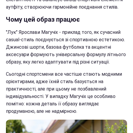
аутфіту, створюючи гармонійне поєднання стилів.
Чому цей образ працює
"Лук" Ярослави Магучіх - приклад того, як сучасний
casual-стиль поєднується зі спортивною естетикою.
Джинсові шорти, базова футболка та акцентні
аксесуари формують універсальну формулу літнього
образу, яку легко адаптувати під різні ситуації.
Сьогодні спортсмени все частіше стають модними
орієнтирами, адже їхній стиль базується на
практичності, але при цьому не позбавлений
індивідуальності. У випадку Магучіх це особливо
помітно: кожна деталь її образу виглядає
продуманою, але не надмірною.