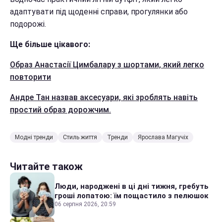
адаптувати під щоденні справи, прогулянки або
подорожі.
Ще більше цікавого:
Образ Анастасії Цимбалару з шортами, який легко
повторити
Андре Тан назвав аксесуари, які зроблять навіть
простий образ дорожчим.
Модні тренди
Стиль життя
Тренди
Ярослава Магучіх
Читайте також
Люди, народжені в ці дні тижня, гребуть
гроші лопатою: їм пощастило з пелюшок
06 серпня 2026, 20:59