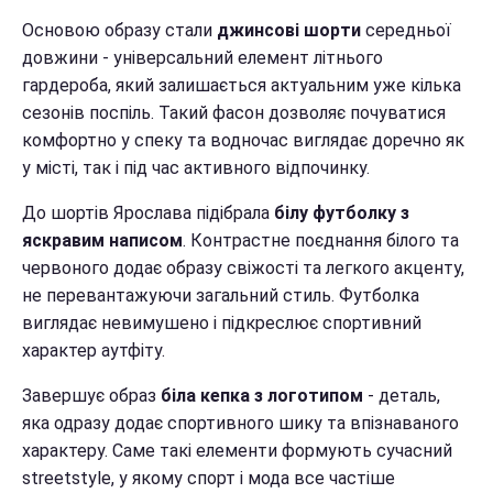
Основою образу стали
джинсові шорти
середньої
довжини - універсальний елемент літнього
гардероба, який залишається актуальним уже кілька
сезонів поспіль. Такий фасон дозволяє почуватися
комфортно у спеку та водночас виглядає доречно як
у місті, так і під час активного відпочинку.
До шортів Ярослава підібрала
білу футболку з
яскравим написом
. Контрастне поєднання білого та
червоного додає образу свіжості та легкого акценту,
не перевантажуючи загальний стиль. Футболка
виглядає невимушено і підкреслює спортивний
характер аутфіту.
Завершує образ
біла кепка з логотипом
- деталь,
яка одразу додає спортивного шику та впізнаваного
характеру. Саме такі елементи формують сучасний
streetstyle, у якому спорт і мода все частіше