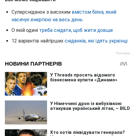
Суперсніданок з високим
вмістом білка, який
насичує енергією на весь день
О якій одині
треба снідати, щоб жити довше
12 варіантів найгірших
сніданків, які їдять українці