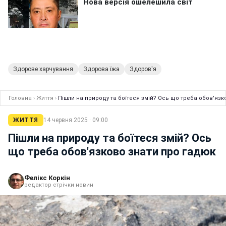
Здорове харчування
Здорова їжа
Здоров'я
Головна
›
Життя
›
Пішли на природу та боїтеся змій? Ось що треба обов'язк
ЖИТТЯ
14 червня 2025 · 09:00
Пішли на природу та боїтеся змій? Ось
що треба обов'язково знати про гадюк
Фелікс Коркін
редактор стрічки новин