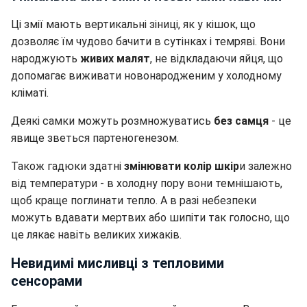
Ці змії мають вертикальні зіниці, як у кішок, що
дозволяє їм чудово бачити в сутінках і темряві. Вони
народжують
живих малят
, не відкладаючи яйця, що
допомагає виживати новонародженим у холодному
кліматі.
Деякі самки можуть розмножуватись
без самця
- це
явище зветься партеногенезом.
Також гадюки здатні
змінювати колір шкір
и залежно
від температури - в холодну пору вони темнішають,
щоб краще поглинати тепло. А в разі небезпеки
можуть вдавати мертвих або шипіти так голосно, що
це лякає навіть великих хижаків.
Невидимі мисливці з тепловими
сенсорами