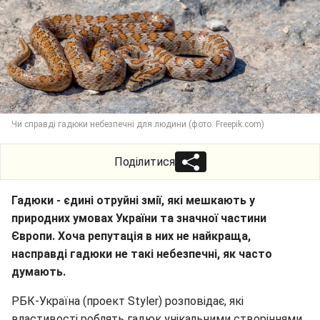
Чи справді гадюки небезпечні для людини (фото: Freepik.com)
Поділитися
Гадюки - єдині отруйні змії, які мешкають у
природних умовах України та значної частини
Європи. Хоча репутація в них не найкраща,
насправді гадюки не такі небезпечні, як часто
думають.
РБК-Україна (проект Styler) розповідає, які
властивості роблять гадюк унікальними створіннями