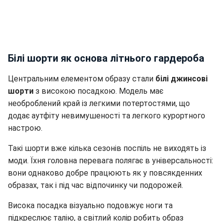
Білі шорти як основа літнього гардероба
Центральним елементом образу стали
білі джинсові
шорти
з високою посадкою. Модель має
необроблений край із легкими потертостями, що
додає аутфіту невимушеності та легкого курортного
настрою.
Такі шорти вже кілька сезонів поспіль не виходять із
моди. Їхня головна перевага полягає в універсальності:
вони однаково добре працюють як у повсякденних
образах, так і під час відпочинку чи подорожей.
Висока посадка візуально подовжує ноги та
підкреслює талію, а світлий колір робить образ