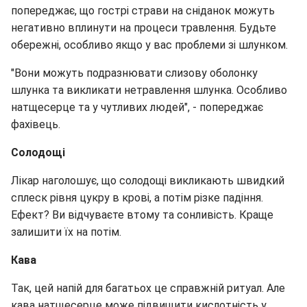
попереджає, що гострі страви на сніданок можуть
негативно вплинути на процеси травлення. Будьте
обережні, особливо якщо у вас проблеми зі шлунком.
"Вони можуть подразнювати слизову оболонку
шлунка та викликати нетравлення шлунка. Особливо
натщесерце та у чутливих людей", - попереджає
фахівець.
Солодощі
Лікар наголошує, що солодощі викликають швидкий
сплеск рівня цукру в крові, а потім різке падіння.
Ефект? Ви відчуваєте втому та сонливість. Краще
залишити їх на потім.
Кава
Так, цей напій для багатьох це справжній ритуал. Але
кава натщесерце може підвищити кислотність у