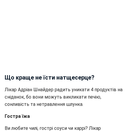
Що краще не їсти натщесерце?
Лікар Адріан Шнайдер радить уникати 4 продуктів на
сніданок, бо вони можуть викликати печію,
сонливість та нетравлення шлунка.
Гостра їжа
Ви любите чилі, гострі соуси чи каррі? Лікар