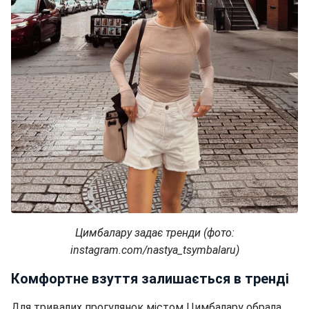
Цимбалару задає тренди (фото:
instagram.com/nastya_tsymbalaru)
Комфортне взуття залишається в тренді
Для тривалих прогулянок містом Цимбалару обрала