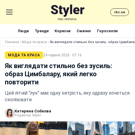
rbc.ua
Люди
Тренди
Корисне
Смачно
Гороскопи
Головна
›
Мода та краса
›
Як виглядати стильно без зусиль: образ Цимбала
МОДА ТА КРАСА
24 червня 2026 · 07:16
Як виглядати стильно без зусиль:
образ Цимбалару, який легко
повторити
Цей літній "лук" має одну хитрість, яку одразу хочеться
скопіювати
Катерина Собкова
Редактор Styler