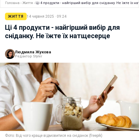
Головна
›
Життя
›
Ці 4 продукти - найгірший вибір для сніданку. Не їжте їх 
ЖИТТЯ
14 червня 2025 · 09:24
Ці 4 продукти - найгірший вибір для
сніданку. Не їжте їх натщесерце
Людмила Жукова
Редактор Styler
Фото: Від чого краще відмовитися на сніданок (freepik)