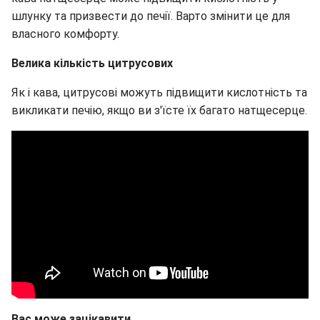
шлунку та призвести до печії. Варто змінити це для
власного комфорту.
Велика кількість цитрусових
Як і кава, цитрусові можуть підвищити кислотність та
викликати печію, якщо ви з'їсте їх багато натщесерце.
Вас може зацікавити