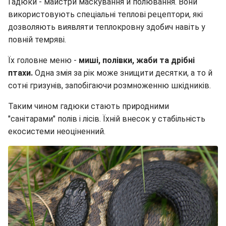
Гадюки - майстри маскування й полювання. Вони
використовують спеціальні теплові рецептори, які
дозволяють виявляти теплокровну здобич навіть у
повній темряві.
Їх головне меню -
миші, полівки, жаби та дрібні
птахи.
Одна змія за рік може знищити десятки, а то й
сотні гризунів, запобігаючи розмноженню шкідників.
Таким чином гадюки стають природними
"санітарами" полів і лісів. Їхній внесок у стабільність
екосистеми неоціненний.