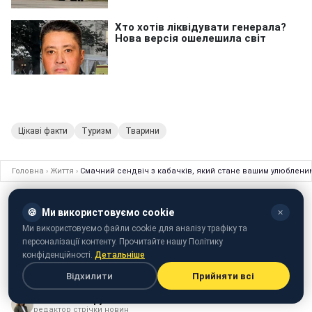
Цікаві факти
Туризм
Тварини
Головна
›
Життя
›
Смачний сендвіч з кабачків, який стане вашим улюбленим
ЖИТТЯ
14 червня 2025 · 07:45
🍪
Ми використовуємо cookie
✕
Смачний сендвіч з кабачків, який стане
Ми використовуємо файли cookie для аналізу трафіку та
вашим улюбленим: готується дуже
персоналізації контенту. Прочитайте нашу Політику
конфіденційності.
Детальніше
легко
Відхилити
Прийняти всі
Тетяна Самарук
редактор стрічки новин