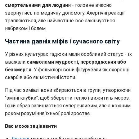
смертельними для людин
и - головне вчасно
звернутись по медичну допомогу. Алергічні реакції
трапляються, але найчастіше все закінчується
набряком і болем.
Частина давніх міфів і сучасного світу
У різних культурах гадюки мали особливий статус - їх
вважали
символами мудрості, переродження або
безсмертя.
У фольклорі вони фігурували як охоронці
скарбів або як містичні істоти.
Під час зимівлі вони збираються в групи, утворюючи
"зміїні клубки", щоб зберегти тепло і вижити в мороз.
Їхній образ залишається суперечливим, але з кожним
роком розуміння їхньої ролі зростає.
Вас може зацікавити
Які речі
туристу треба одразу зробити в