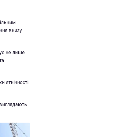
вільним
ення внизу
нує не лише
та
хи етнічності
і виглядають