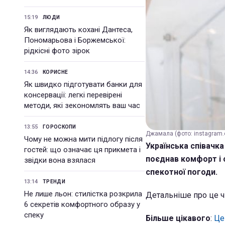
15:19
ЛЮДИ
Як виглядають кохані Дантеса,
Пономарьова і Боржемської:
рідкісні фото зірок
14:36
КОРИСНЕ
Як швидко підготувати банки для
консервації: легкі перевірені
методи, які зекономлять ваш час
13:55
ГОРОСКОПИ
Джамала (фото: instagram.
Чому не можна мити підлогу після
Українська співачк
гостей: що означає ця прикмета і
поєднав комфорт і 
звідки вона взялася
спекотної погоди.
13:14
ТРЕНДИ
Не лише льон: стилістка розкрила
Детальніше про це ч
6 секретів комфортного образу у
спеку
Більше цікавого
:
Це