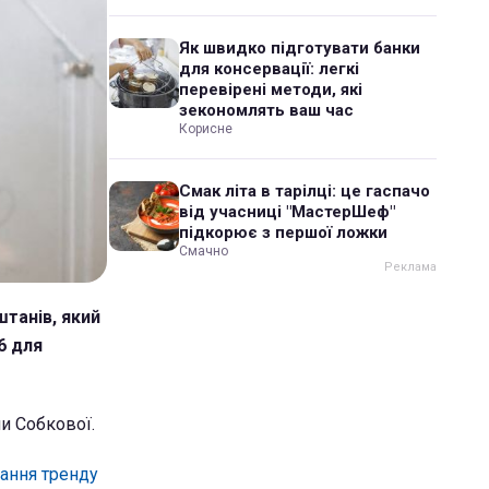
Як швидко підготувати банки
для консервації: легкі
перевірені методи, які
зекономлять ваш час
Корисне
Смак літа в тарілці: це гаспачо
від учасниці "МастерШеф"
підкорює з першої ложки
Смачно
танів, який
6 для
и Собкової.
ання тренду