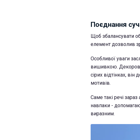
Поєднання суч
Щоб збалансувати об
елемент дозволив зр
Особливої уваги зас
вишивкою. Декорова
сірих відтінках, він
мотивів.
Саме такі речі зара
навпаки - допомагаю
виразним.