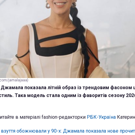
com/jamalajaaa)
а Джамала показала літній образ із трендовим фасоном ш
стиль. Така модель стала одним із фаворитів сезону 202
итайте в матеріалі fashion-редакторки
РБК-Україна
Катерин
 взуття обожнювали у 90-х: Джамала показала нове прочит