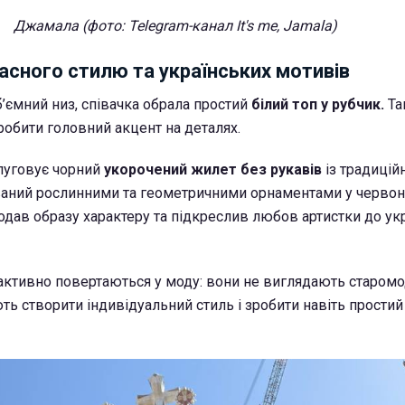
Джамала (фото: Telegram-канал It's me, Jamala)
асного стилю та українських мотивів
’ємний низ, співачка обрала простий
білий топ у рубчик.
Та
обити головний акцент на деталях.
луговує чорний
укорочений жилет без рукавів
із традиці
ний рослинними та геометричними орнаментами у червоних
 додав образу характеру та підкреслив любов артистки до ук
з активно повертаються у моду: вони не виглядають старомо
ть створити індивідуальний стиль і зробити навіть простий