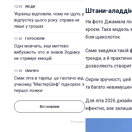
12:30
ЛЮДИ
Штани-аладдін
Українці відповіли, чому не їдуть у
відпустку цього року: справа не
На фото Джамала по
лише у грошах
кроєм. Така модель м
біля щиколоток.
11:43
ГОРОСКОПИ
Одні мовчать, інші миттєво
Саме завдяки такій 
вибухають: хто зі знаків Зодіаку
тренди, а й практичн
не стримує емоцій
дозволяють створити
11:04
СМАЧНО
Смак літа в тарілці: це гаспачо від
Окрім зручності, цей
учасниці "МастерШеф" підкорює з
та багато невимушен
першої ложки
Для літа 2026 дизайн
Всі новини
ефектно, але залиш