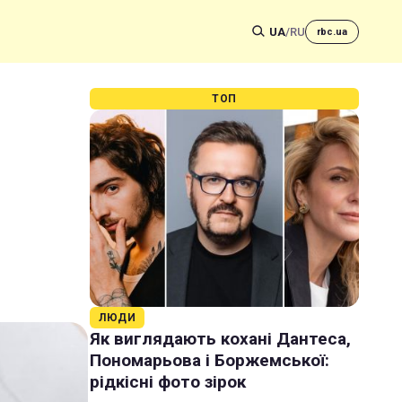
UA
/
RU
rbc.ua
ТОП
ЛЮДИ
Як виглядають кохані Дантеса,
Пономарьова і Боржемської:
рідкісні фото зірок