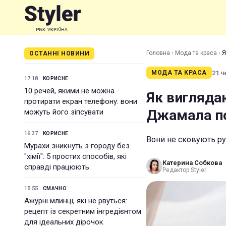
Головна
›
Мода та краса
›
Я
ОСТАННІ НОВИНИ
21 ч
МОДА ТА КРАСА
17:18
КОРИСНЕ
10 речей, якими не можна
Як вигляда
протирати екран телефону: вони
Джамала по
можуть його зіпсувати
16:37
КОРИСНЕ
Вони не сковують рух
Мурахи зникнуть з городу без
"хімії": 5 простих способів, які
Катерина Собкова
справді працюють
Редактор Styler
15:55
СМАЧНО
Ажурні млинці, які не рвуться:
рецепт із секретним інгредієнтом
для ідеальних дірочок