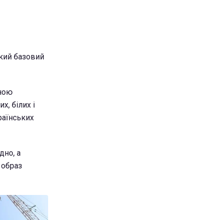
кий базовий
йною
, білих і
раїнських
дно, а
 образ