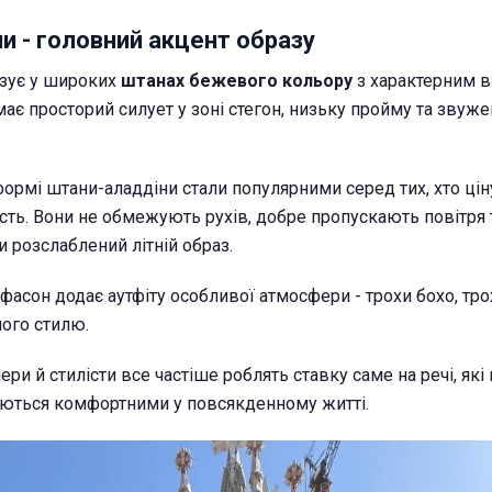
и - головний акцент образу
зує у широких
штанах бежевого кольору
з характерним 
ає просторий силует у зоні стегон, низьку пройму та звуж
формі штани-аладдіни стали популярними серед тих, хто ці
ість. Вони не обмежують рухів, добре пропускають повітря 
 розслаблений літній образ.
 фасон додає аутфіту особливої атмосфери - трохи бохо, тро
ого стилю.
ери й стилісти все частіше роблять ставку саме на речі, як
аються комфортними у повсякденному житті.