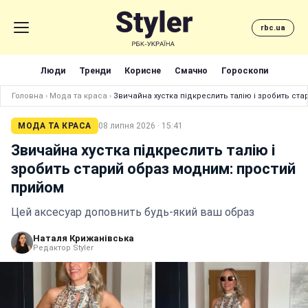
rbc.ua
Люди
Тренди
Корисне
Смачно
Гороскопи
Головна
›
Мода та краса
›
Звичайна хустка підкреслить талію і зробить ст
МОДА ТА КРАСА
08 липня 2026 · 15:41
Звичайна хустка підкреслить талію і
зробить старий образ модним: простий
прийом
Цей аксесуар доповнить будь-який ваш образ
Наталя Крижанівська
Редактор Styler