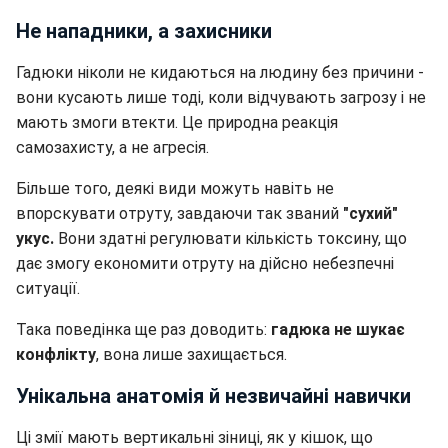
Не нападники, а захисники
Гадюки ніколи не кидаються на людину без причини -
вони кусають лише тоді, коли відчувають загрозу і не
мають змоги втекти. Це природна реакція
самозахисту, а не агресія.
Більше того, деякі види можуть навіть не
впорскувати отруту, завдаючи так званий
"сухий"
укус.
Вони здатні регулювати кількість токсину, що
дає змогу економити отруту на дійсно небезпечні
ситуації.
Така поведінка ще раз доводить:
гадюка не шукає
конфлікту
, вона лише захищається.
Унікальна анатомія й незвичайні навички
Ці змії мають вертикальні зіниці, як у кішок, що