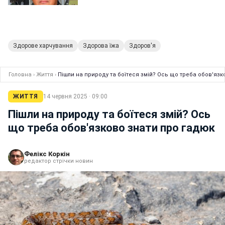
Здорове харчування
Здорова їжа
Здоров'я
Головна
›
Життя
›
Пішли на природу та боїтеся змій? Ось що треба обов'язк
ЖИТТЯ
14 червня 2025 · 09:00
Пішли на природу та боїтеся змій? Ось
що треба обов'язково знати про гадюк
Фелікс Коркін
редактор стрічки новин