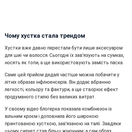
Чому хустка стала трендом
Хустки вже давно перестали бути лише аксесуаром
для шиї чи волосся. Сьогодні їх зав'язують на сумках,
носять як топи, а ще використовують замість паска.
Саме цей прийом дедалі частіше можна побачити у
літніх образах інфлюенсерів. Він додає вбранню
легкості, кольору та фактури, а ще створює ефект
продуманого стилю без великих витрат.
У своєму відео блогерка показала комбінезон із
вільним кроєм і доповнила його широкою
принтованою хусткою, зав'язаною на талії. Завдяки
цьому силует став більш жіночним, а сам образ