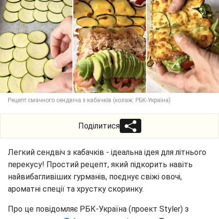
Рецепт смачного сендвіча з кабачків (колаж: РБК-Україна)
Поділитися
Легкий сендвіч з кабачків - ідеальна ідея для літнього
перекусу! Простий рецепт, який підкорить навіть
найвибагливіших гурманів, поєднує свіжі овочі,
ароматні спеції та хрустку скоринку.
Про це повідомляє РБК-Україна (проект Styler) з