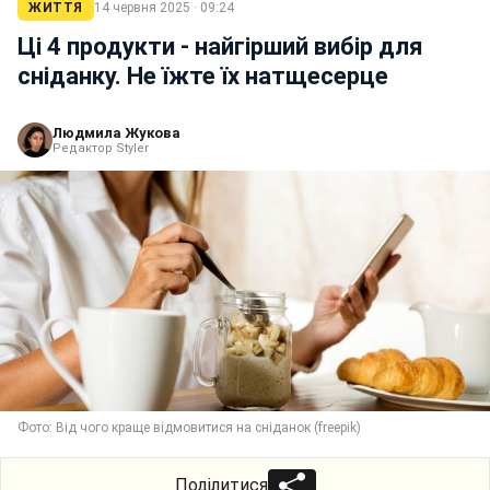
ЖИТТЯ
14 червня 2025 · 09:24
Ці 4 продукти - найгірший вибір для
сніданку. Не їжте їх натщесерце
Людмила Жукова
Редактор Styler
Фото: Від чого краще відмовитися на сніданок (freepik)
Поділитися