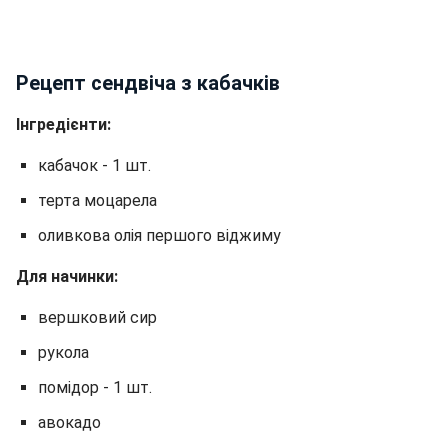
Рецепт сендвіча з кабачків
Інгредієнти:
кабачок - 1 шт.
терта моцарела
оливкова олія першого віджиму
Для начинки:
вершковий сир
рукола
помідор - 1 шт.
авокадо