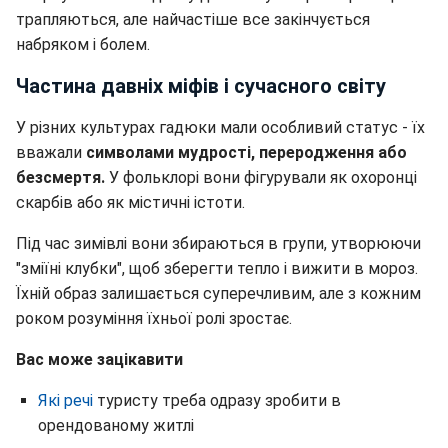
трапляються, але найчастіше все закінчується
набряком і болем.
Частина давніх міфів і сучасного світу
У різних культурах гадюки мали особливий статус - їх
вважали
символами мудрості, переродження або
безсмертя.
У фольклорі вони фігурували як охоронці
скарбів або як містичні істоти.
Під час зимівлі вони збираються в групи, утворюючи
"зміїні клубки", щоб зберегти тепло і вижити в мороз.
Їхній образ залишається суперечливим, але з кожним
роком розуміння їхньої ролі зростає.
Вас може зацікавити
Які речі
туристу треба одразу зробити в
орендованому житлі