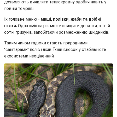
дозволяють виявляти теплокровну здобич навіть у
повній темряві.
Їх головне меню -
миші, полівки, жаби та дрібні
птахи.
Одна змія за рік може знищити десятки, а то й
сотні гризунів, запобігаючи розмноженню шкідників.
Таким чином гадюки стають природними
"санітарами" полів і лісів. Їхній внесок у стабільність
екосистеми неоціненний.