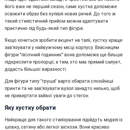
його вже не перший сезон, саме хустка допоможе
освіжити образ без купівлі нових речей. До того ж
такий стилістичний прийом можна адаптувати
практично під будь-який тип фігури.
Якщо хочеться зробити акцент на талії, хустку краще
зав'язувати у найвужчому місці корпусу. Власницям
фігури "пісочний годинник" вона допоможе ще більше
підкреслити пропорції, а тим, хто має прямий силует,
додасть більшої виразності.
Для фігури типу "груша" варто обирати спокійніші
принти та не зав’язувати вузол занадто низько, щоб
не привертати зайвої уваги до стегон.
Яку хустку обрати
Найкраще для такого стилізування підійдуть моделі із
шовку, сатину або легкої віскози. Вони красиво