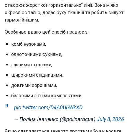
створює жорсткої горизонтальної лінії. Вона м'яко
окреслює талію, додає руху тканині та робить силует
гармонійнішим.
Особливо вдало цей спосіб працює з:
комбінезонами,
однотонними сукнями,
лляними штанами,
широкими спідницями,
довгими сорочками,
базовими літніми комплектами.
pic.twitter.com/D4A0U6WkXD
— Поліна Іваненко (@polinarbcua)
July 8, 2026
Якщо одяг здається занадто простим або ви носите