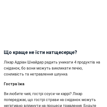
Що краще не їсти натщесерце?
Лікар Адріан Шнайдер радить уникати 4 продуктів на
сніданок, бо вони можуть викликати печію,
сонливість та нетравлення шлунка.
Гостра їжа
Ви любите чилі, гострі соуси чи каррі? Лікар
попереджає, що гострі страви на сніданок можуть
негативно вплинути на процеси травлення. Будьте