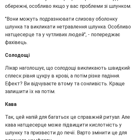
обережні, особливо якщо у вас проблеми зі шлунком.
"Вони можуть подразнювати слизову оболонку
шлунка та викликати нетравлення шлунка. Особливо
натщесерце та у чутливих людей", - попереджає
фахівець.
Солодощі
Лікар наголошує, що солодощі викликають швидкий
сплеск рівня цукру в крові, а потім різке падіння.
Ефект? Ви відчуваєте втому та сонливість. Краще
залишити їх на потім.
Кава
Так, цей напій для багатьох це справжній ритуал. Але
кава натщесерце може підвищити кислотність у
шлунку та призвести до печії. Варто змінити це для