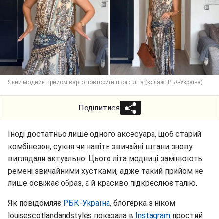
Який модний прийом варто повторити цього літа (колаж: РБК-Україна)
Поділитися
Іноді достатньо лише одного аксесуара, щоб старий
комбінезон, сукня чи навіть звичайні штани знову
виглядали актуально. Цього літа модниці замінюють
ремені звичайними хустками, адже такий прийом не
лише освіжає образ, а й красиво підкреслює талію.
Як повідомляє
РБК-Україна
, блогерка з ніком
louisescotlandandstyles показала в
Instagram
простий