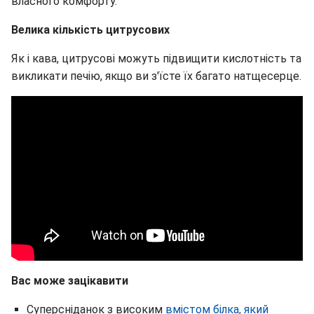
власного комфорту.
Велика кількість цитрусових
Як і кава, цитрусові можуть підвищити кислотність та
викликати печію, якщо ви з'їсте їх багато натщесерце.
Вас може зацікавити
Суперсніданок з високим
вмістом білка, який