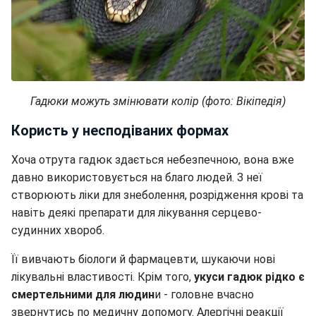
Гадюки можуть змінювати колір (фото: Вікіпедія)
Користь у несподіваних формах
Хоча отрута гадюк здається небезпечною, вона вже
давно використовується на благо людей. З неї
створюють ліки для знеболення, розрідження крові та
навіть деякі препарати для лікування серцево-
судинних хвороб.
Її вивчають біологи й фармацевти, шукаючи нові
лікувальні властивості. Крім того,
укуси гадюк рідко є
смертельними для людин
и - головне вчасно
звернутись по медичну допомогу. Алергічні реакції