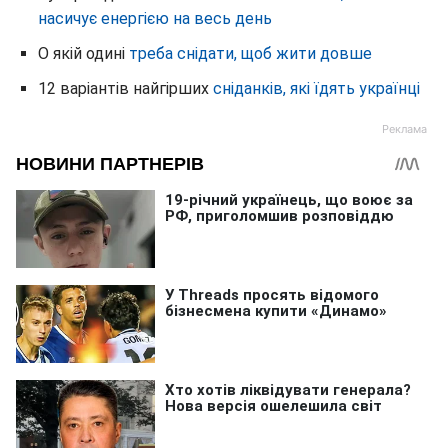
насичує енергією на весь день
О якій одині
треба снідати, щоб жити довше
12 варіантів найгірших
сніданків, які їдять українці