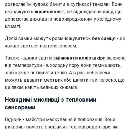
дозволяє їм чудово бачити в сутінках і темряві. Вони
народжують
живих малят
, не відкладаючи яйця, що
допомагає виживати новонародженим у холодному
кліматі.
Деякі самки можуть розмножуватись
без самця
- це
явище зветься партеногенезом.
Також гадюки здатні
змінювати колір шкір
и залежно
від температури - в холодну пору вони темнішають,
щоб краще поглинати тепло. А в разі небезпеки
можуть вдавати мертвих або шипіти так голосно, що
це лякає навіть великих хижаків.
Невидимі мисливці з тепловими
сенсорами
Гадюки - майстри маскування й полювання. Вони
використовують спеціальні теплові рецептори, які