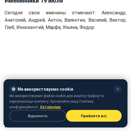
Именинники 19 июля
Сегодня свои именины отмечают: Александр,
Анатолий, Андрей, Антон, Валентин, Василий, Виктор,
Глеб, Иннокентий, Марфа, Ульяна, Федор.
🍪
Ми використовуємо cookie
✕
Ми використовуємо файли cookie для аналізу трафіку та
персоналізації контенту. Прочитайте нашу Політику
Яркие высказывания Виталия Кличко
(video.rbc.ua)
конфіденційності.
Детальніше
Відхилити
Прийняти всі