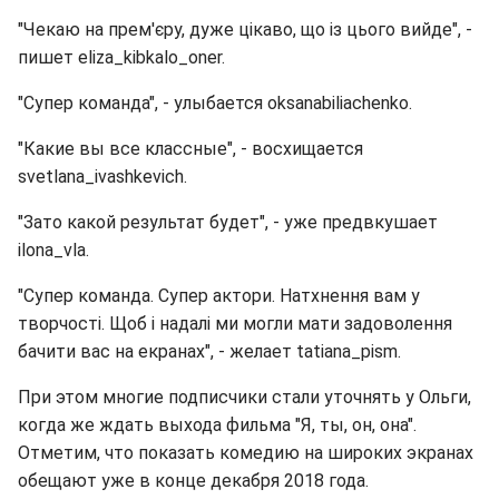
"Чекаю на прем'єру, дуже цікаво, що із цього вийде", -
пишет eliza_kibkalo_oner.
"Супер команда", - улыбается oksanabiliachenko.
"Какие вы все классные", - восхищается
svetlana_ivashkevich.
"Зато какой результат будет", - уже предвкушает
ilona_vla.
"Супер команда. Супер актори. Натхнення вам у
творчості. Щоб і надалі ми могли мати задоволення
бачити вас на екранах", - желает tatiana_pism.
При этом многие подписчики стали уточнять у Ольги,
когда же ждать выхода фильма "Я, ты, он, она".
Отметим, что показать комедию на широких экранах
обещают уже в конце декабря 2018 года.