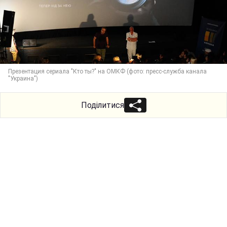
Презентация сериала "Кто ты?" на ОМКФ (фото: пресс-служба канала
"Украина")
Поділитися