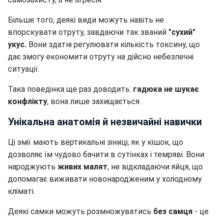
Більше того, деякі види можуть навіть не
впорскувати отруту, завдаючи так званий
"сухий"
укус.
Вони здатні регулювати кількість токсину, що
дає змогу економити отруту на дійсно небезпечні
ситуації.
Така поведінка ще раз доводить:
гадюка не шукає
конфлікту
, вона лише захищається.
Унікальна анатомія й незвичайні навички
Ці змії мають вертикальні зіниці, як у кішок, що
дозволяє їм чудово бачити в сутінках і темряві. Вони
народжують
живих малят
, не відкладаючи яйця, що
допомагає виживати новонародженим у холодному
кліматі.
Деякі самки можуть розмножуватись
без самця
- це