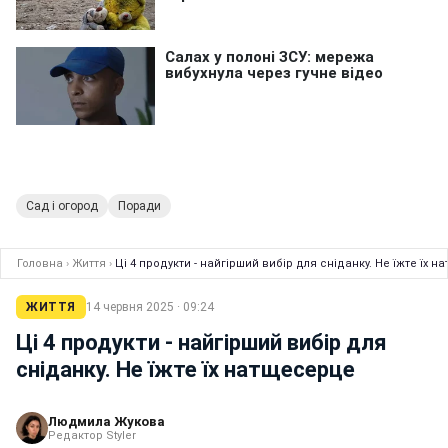
Сад і огород
Поради
Головна
›
Життя
›
Ці 4 продукти - найгірший вибір для сніданку. Не їжте їх 
ЖИТТЯ
14 червня 2025 · 09:24
Ці 4 продукти - найгірший вибір для
сніданку. Не їжте їх натщесерце
Людмила Жукова
Редактор Styler