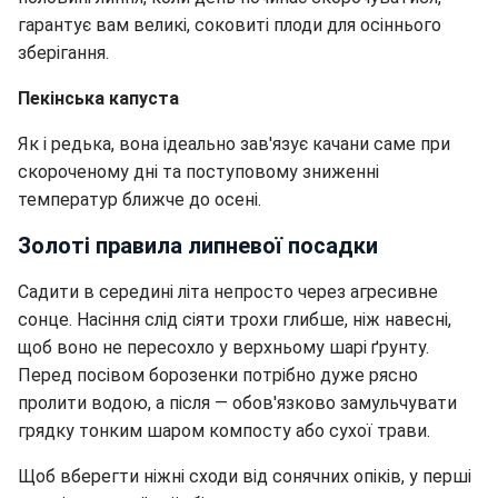
гарантує вам великі, соковиті плоди для осіннього
зберігання.
Пекінська капуста
Як і редька, вона ідеально зав'язує качани саме при
скороченому дні та поступовому зниженні
температур ближче до осені.
Золоті правила липневої посадки
Садити в середині літа непросто через агресивне
сонце. Насіння слід сіяти трохи глибше, ніж навесні,
щоб воно не пересохло у верхньому шарі ґрунту.
Перед посівом борозенки потрібно дуже рясно
пролити водою, а після — обов'язково замульчувати
грядку тонким шаром компосту або сухої трави.
Щоб вберегти ніжні сходи від сонячних опіків, у перші