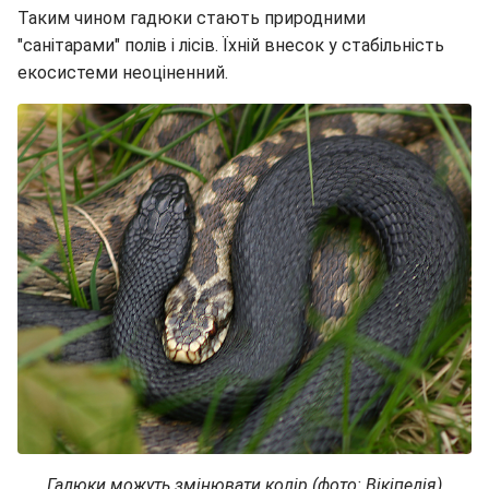
Таким чином гадюки стають природними
"санітарами" полів і лісів. Їхній внесок у стабільність
екосистеми неоціненний.
Гадюки можуть змінювати колір (фото: Вікіпедія)