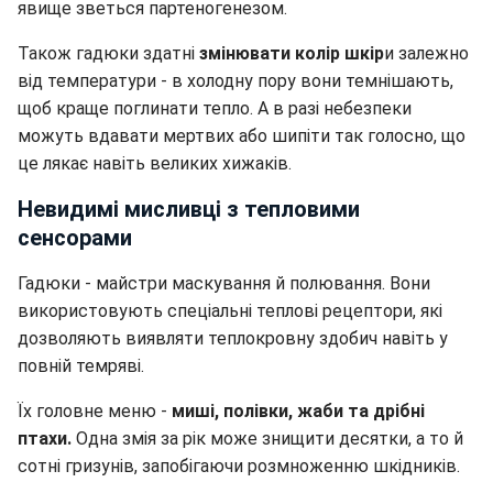
явище зветься партеногенезом.
Також гадюки здатні
змінювати колір шкір
и залежно
від температури - в холодну пору вони темнішають,
щоб краще поглинати тепло. А в разі небезпеки
можуть вдавати мертвих або шипіти так голосно, що
це лякає навіть великих хижаків.
Невидимі мисливці з тепловими
сенсорами
Гадюки - майстри маскування й полювання. Вони
використовують спеціальні теплові рецептори, які
дозволяють виявляти теплокровну здобич навіть у
повній темряві.
Їх головне меню -
миші, полівки, жаби та дрібні
птахи.
Одна змія за рік може знищити десятки, а то й
сотні гризунів, запобігаючи розмноженню шкідників.