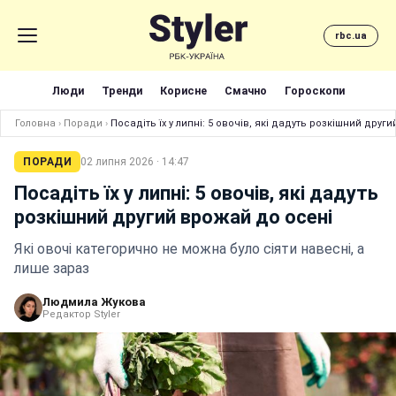
rbc.ua
Люди
Тренди
Корисне
Смачно
Гороскопи
Головна
›
Поради
›
Посадіть їх у липні: 5 овочів, які дадуть розкішний друг
ПОРАДИ
02 липня 2026 · 14:47
Посадіть їх у липні: 5 овочів, які дадуть
розкішний другий врожай до осені
Які овочі категорично не можна було сіяти навесні, а
лише зараз
Людмила Жукова
Редактор Styler