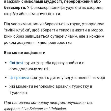
вважали
символами мудрості, переродження або
безсмертя.
У фольклорі вони фігурували як охоронці
скарбів або як містичні істоти.
Під час зимівлі вони збираються в групи, утворюючи
"зміїні клубки", щоб зберегти тепло і вижити в мороз.
Їхній образ залишається суперечливим, але з кожним
роком розуміння їхньої ролі зростає.
Вас може зацікавити
Які речі
туристу треба одразу зробити в
орендованому житлі
Ці правила
врятують дитину від утоплення на морі
Які моменти неприємно вразили туристку в
Туреччині
При написанні матеріалу використовувалися такі
джерела: Live Science та Lifehacker.