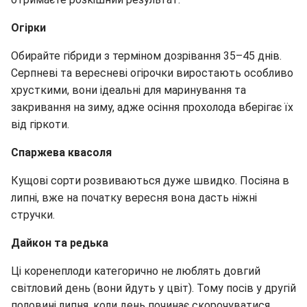
Огірки
Обирайте гібриди з терміном дозрівання 35–45 днів.
Серпневі та вересневі огірочки виростають особливо
хрусткими, вони ідеальні для маринування та
закривання на зиму, адже осіння прохолода вберігає їх
від гіркоти.
Спаржева квасоля
Кущові сорти розвиваються дуже швидко. Посіяна в
липні, вже на початку вересня вона дасть ніжні
стручки.
Дайкон та редька
Ці коренеплоди категорично не люблять довгий
світловий день (вони йдуть у цвіт). Тому посів у другій
половині липня, коли день починає скорочуватися,