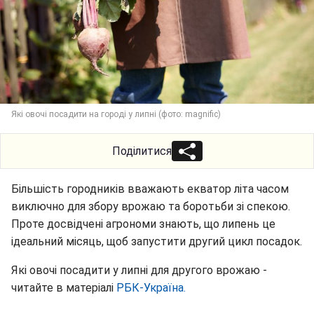
Які овочі посадити на городі у липні (фото: magnific)
Поділитися
Більшість городників вважають екватор літа часом
виключно для збору врожаю та боротьби зі спекою.
Проте досвідчені агрономи знають, що липень це
ідеальний місяць, щоб запустити другий цикл посадок.
Які овочі посадити у липні для другого врожаю -
читайте в матеріалі
РБК-Україна.