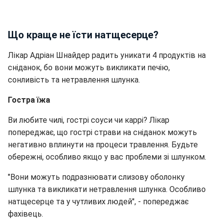
Що краще не їсти натщесерце?
Лікар Адріан Шнайдер радить уникати 4 продуктів на
сніданок, бо вони можуть викликати печію,
сонливість та нетравлення шлунка.
Гостра їжа
Ви любите чилі, гострі соуси чи каррі? Лікар
попереджає, що гострі страви на сніданок можуть
негативно вплинути на процеси травлення. Будьте
обережні, особливо якщо у вас проблеми зі шлунком.
"Вони можуть подразнювати слизову оболонку
шлунка та викликати нетравлення шлунка. Особливо
натщесерце та у чутливих людей", - попереджає
фахівець.