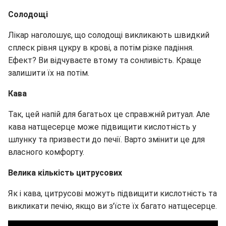
Солодощі
Лікар наголошує, що солодощі викликають швидкий
сплеск рівня цукру в крові, а потім різке падіння.
Ефект? Ви відчуваєте втому та сонливість. Краще
залишити їх на потім.
Кава
Так, цей напій для багатьох це справжній ритуал. Але
кава натщесерце може підвищити кислотність у
шлунку та призвести до печії. Варто змінити це для
власного комфорту.
Велика кількість цитрусових
Як і кава, цитрусові можуть підвищити кислотність та
викликати печію, якщо ви з'їсте їх багато натщесерце.