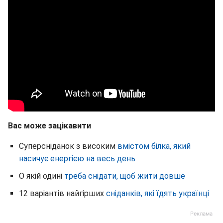
Вас може зацікавити
Суперсніданок з високим
вмістом білка, який
насичує енергією на весь день
О якій одині
треба снідати, щоб жити довше
12 варіантів найгірших
сніданків, які їдять українці