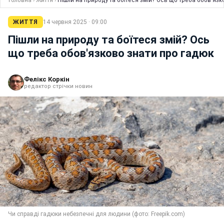
Головна
›
Життя
›
Пішли на природу та боїтеся змій? Ось що треба обов'язк
ЖИТТЯ
14 червня 2025 · 09:00
Пішли на природу та боїтеся змій? Ось
що треба обов'язково знати про гадюк
Фелікс Коркін
редактор стрічки новин
Чи справді гадюки небезпечні для людини (фото: Freepik.com)