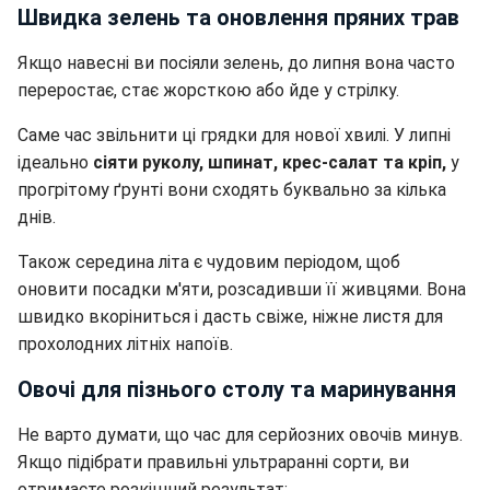
Швидка зелень та оновлення пряних трав
Якщо навесні ви посіяли зелень, до липня вона часто
переростає, стає жорсткою або йде у стрілку.
Саме час звільнити ці грядки для нової хвилі. У липні
ідеально
сіяти руколу, шпинат, крес-салат та кріп,
у
прогрітому ґрунті вони сходять буквально за кілька
днів.
Також середина літа є чудовим періодом, щоб
оновити посадки м'яти, розсадивши її живцями. Вона
швидко вкоріниться і дасть свіже, ніжне листя для
прохолодних літніх напоїв.
Овочі для пізнього столу та маринування
Не варто думати, що час для серйозних овочів минув.
Якщо підібрати правильні ультраранні сорти, ви
отримаєте розкішний результат: