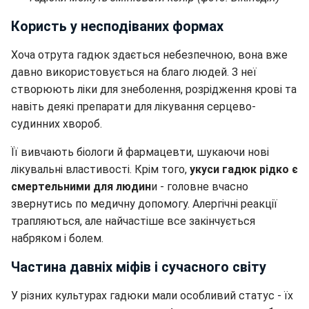
Користь у несподіваних формах
Хоча отрута гадюк здається небезпечною, вона вже
давно використовується на благо людей. З неї
створюють ліки для знеболення, розрідження крові та
навіть деякі препарати для лікування серцево-
судинних хвороб.
Її вивчають біологи й фармацевти, шукаючи нові
лікувальні властивості. Крім того,
укуси гадюк рідко є
смертельними для людин
и - головне вчасно
звернутись по медичну допомогу. Алергічні реакції
трапляються, але найчастіше все закінчується
набряком і болем.
Частина давніх міфів і сучасного світу
У різних культурах гадюки мали особливий статус - їх