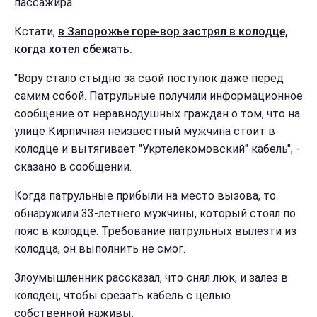
пассажира.
Кстати,
в Запорожье горе-вор застрял в колодце,
когда хотел сбежать.
"Вору стало стыдно за свой поступок даже перед
самим собой. Патрульные получили информационное
сообщение от неравнодушных граждан о том, что на
улице Кирпичная неизвестный мужчина стоит в
колодце и вытягивает "Укртелекомовский" кабель", -
сказано в сообщении.
Когда патрульные прибыли на место вызова, то
обнаружили 33-летнего мужчины, который стоял по
пояс в колодце. Требование патрульных вылезти из
колодца, он выполнить не смог.
Злоумышленник рассказал, что снял люк, и залез в
колодец, чтобы срезать кабель с целью
собственной наживы.