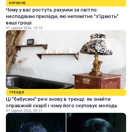
КОРИСНЕ
Чому у вас ростуть рахунки за світло:
несподівані прилади, які непомітно "з'їдають"
ваші гроші
07 серпня 2026, 10:15
ТРЕНДИ
Ці "бабусині" речі знову в тренді: як знайти
справжній скарб і чому його скуповує молодь
07 серпня 2026, 09:27