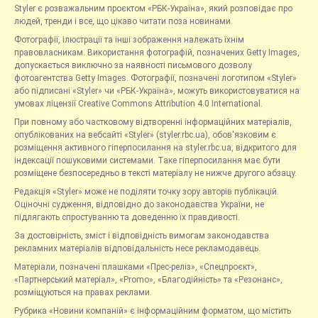
Styler є розважальним проєктом «РБК-Україна», який розповідає про
людей, тренди і все, що цікаво читати поза новинами.
Фотографії, ілюстрації та інші зображення належать їхнім
правовласникам. Використання фотографій, позначених Getty Images,
допускається виключно за наявності письмового дозволу
фотоагентства Getty Images. Фотографії, позначені логотипом «Styler»
або підписані «Styler» чи «РБК-Україна», можуть використовуватися на
умовах ліцензії Creative Commons Attribution 4.0 International.
При повному або частковому відтворенні інформаційних матеріалів,
опублікованих на вебсайті «Styler» (styler.rbc.ua), обов'язковим є
розміщення активного гіперпосилання на styler.rbc.ua, відкритого для
індексації пошуковими системами. Таке гіперпосилання має бути
розміщене безпосередньо в тексті матеріалу не нижче другого абзацу.
Редакція «Styler» може не поділяти точку зору авторів публікацій.
Оціночні судження, відповідно до законодавства України, не
підлягають спростуванню та доведенню їх правдивості.
За достовірність, зміст і відповідність вимогам законодавства
рекламних матеріалів відповідальність несе рекламодавець.
Матеріали, позначені плашками «Прес-реліз», «Спецпроєкт»,
«Партнерський матеріал», «Promo», «Благодійність» та «Резонанс»,
розміщуються на правах реклами.
Рубрика «Новини компаній» є інформаційним форматом, що містить