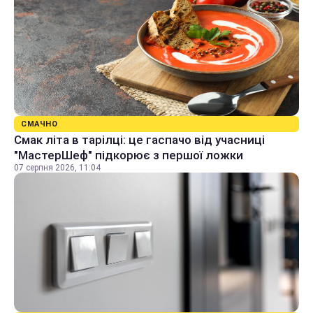
СМАЧНО
Смак літа в тарілці: це гаспачо від учасниці
"МастерШеф" підкорює з першої ложки
07 серпня 2026, 11:04