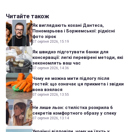
Читайте також
Як виглядають кохані Дантеса,
Пономарьова і Боржемської: рідкісні
фото зірок
07 серпня 2026, 15:19
Як швидко підготувати банки для
консервації: легкі перевірені методи, які
зекономлять ваш час
07 серпня 2026, 14:36
Чому не можна мити підлогу після
гостей: що означає ця прикмета і звідки
вона взялася
07 серпня 2026, 13:55
Не лише льон: стилістка розкрила 6
секретів комфортного образу у спеку
07 серпня 2026, 13:14
Українці відповіли, чому не їдуть у