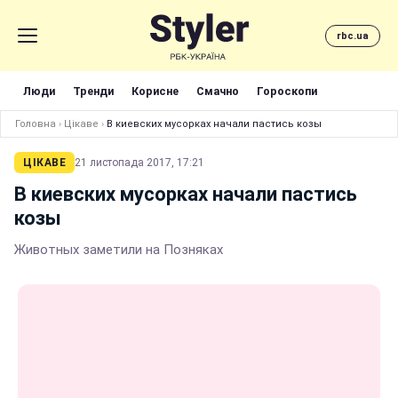
rbc.ua
Люди
Тренди
Корисне
Смачно
Гороскопи
Головна
›
Цікаве
›
В киевских мусорках начали пастись козы
ЦІКАВЕ
21 листопада 2017, 17:21
В киевских мусорках начали пастись
козы
Животных заметили на Позняках