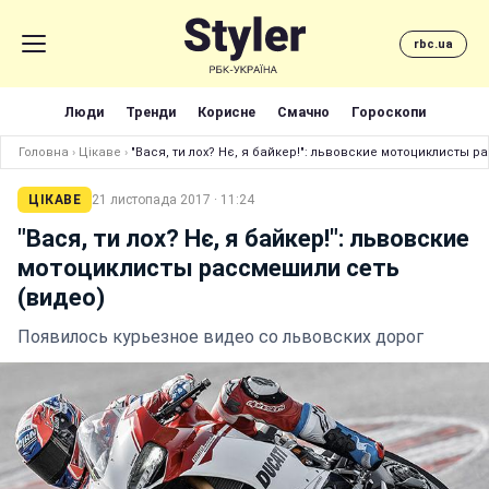
rbc.ua
Люди
Тренди
Корисне
Смачно
Гороскопи
Головна
›
Цікаве
›
"Вася, ти лох? Нє, я байкер!": львовские мотоциклисты 
ЦІКАВЕ
21 листопада 2017 · 11:24
"Вася, ти лох? Нє, я байкер!": львовские
мотоциклисты рассмешили сеть
(видео)
Появилось курьезное видео со львовских дорог