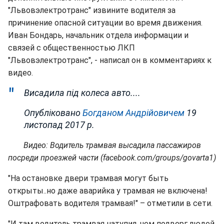
"Львовэлектротранс" извините водителя за
причинение опасной ситуации во время движения.
Иван Бондарь, начальник отдела информации и
связей с общественностью ЛКП
"Львовэлектротранс", - написал он в комментариях к
видео.
Висадила під колеса авто....
Опубліковано
Богданом Андрійовичем
19
листопад 2017 р.
Видео: Водитель трамвая высадила пассажиров
посреди проезжей части (facebook.com/groups/govarta1)
"На остановке двери трамвая могут быть
открыты..но даже аварийка у трамвая не включена!
Оштрафовать водителя трамвая!" – отметили в сети.
"И там водитель трамвая натупил, чем подверг людей,