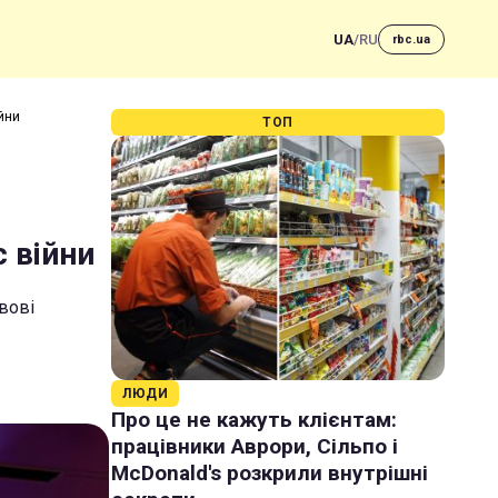
UA
/
RU
rbc.ua
ійни
ТОП
с війни
вові
ЛЮДИ
Про це не кажуть клієнтам:
працівники Аврори, Сільпо і
McDonald's розкрили внутрішні