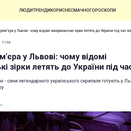
ЛЮДИ
ТРЕНДИ
КОРИСНЕ
СМАЧНО
ГОРОСКОПИ
рем'єра у Львові: чому відомі американські зірки летять до України під час в
· 11:56
м'єра у Львові: чому відомі
і зірки летять до України під ча
ні - сини легендарного українського скрипаля готують у Ль
ру
ин