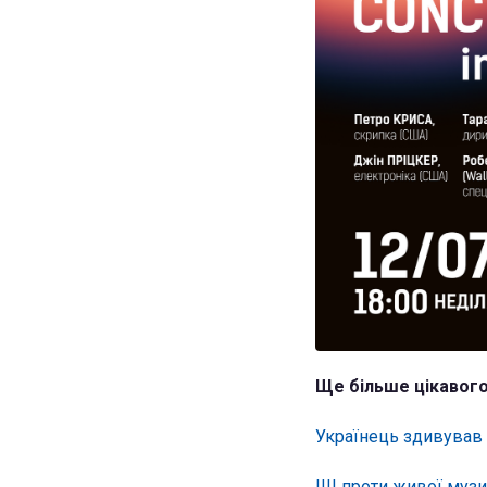
Ще більше цікавого
Українець здивував 
ШІ проти живої музик