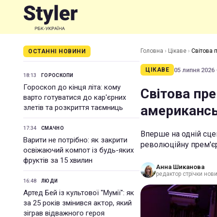
Головна
›
Цікаве
›
Світова п
ОСТАННІ НОВИНИ
05 липня 2026 
ЦІКАВЕ
18:13
ГОРОСКОПИ
Гороскоп до кінця літа: кому
Світова пре
варто готуватися до кар'єрних
американськ
злетів та розкриття таємниць
17:34
СМАЧНО
Вперше на одній сце
Варити не потрібно: як закрити
революційну прем'є
освіжаючий компот із будь-яких
фруктів за 15 хвилин
Анна Шиканова
редактор стрічки нов
16:48
ЛЮДИ
Артед Бей із культової "Мумії": як
за 25 років змінився актор, який
зіграв відважного героя