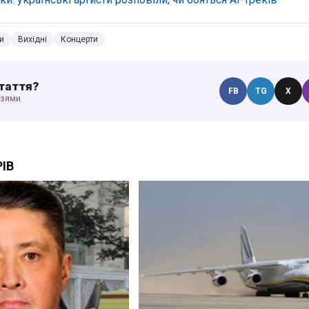
и
Вихідні
Концерти
таття?
FB
TG
X
узями