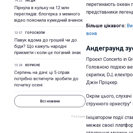
14:22
ЛЮДИ
перетинають океан п
Пірнула в кульку на 12 млн
представники легенда
переглядів: блогерка з мемного
відео пояснила кумедний вчинок
Більше цікавого:
Ви
вона
13:57
ГОРОСКОПИ
Павук вдома до грошей чи до
біди? Що кажуть народні
Андеграунд зу
прикмети і коли це поганий знак
Проєкт Concerto in G
13:24
КОРИСНЕ
Головною подією веч
Серпень на дачі: ці 5 справ
скрипки, DJ, електр
потрібно встигнути зробити до
Джін Пріцкер.
початку осені
Окрім цього, слухачі
Всі новини
струнного оркестру"
Ініціатором події ст
межах своєї платформ
створення музики, на