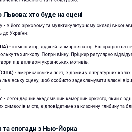
 Львова: хто буде на сцені
 - в його зірковому та мультикультурному складі виконавц
 до України:
США)
- композитор, діджей та імпровізатор. Він працює на п
ольку та хип-хопу. Попри війну, Пріцкер регулярно відвідує
вори під впливом українських мотивів.
 (США)
- американський поет, відомий у літературних колах я
а львівську сцену, щоб особисто задекламувати власні вірш
.
а"
- легендарний академічний камерний оркестр, який є одн
х символів міста, відповідатиме за класичну глибину та б
.
я та спогади з Нью-Йорка