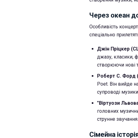
Через океан до
Особливість концерту
спеціально прилетять
Джін Пріцкер (
джазу, класики, ф
створюючи нові т
Роберт С. Форд
Poet. Він вийде н
супроводі музики
"Віртуози Львов
головних музични
струнне звучання
Сімейна історі