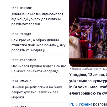
16:19
КОРИСНЕ
Дівчина на місяць відмовилася
від кондиціонеру для білизни:
результат вразив
15:52
ТРЕНДИ
Речі красиві, а образ дивний:
стилістка пояснила помилку, яку
роблять усі модниці
15:27
ГОРОСКОПИ
Наснилася брудна вода? Ось що
У Львові відбудеться уніка
це може означати насправді
У неділю, 12 липня
унікального культу
15:04
СМАЧНО
in Groove - масшта
Лінивий рецепт огірків на зиму:
секрет хрусткої закуски без
електронікою та су
мороки
РБК-Україна
розпові