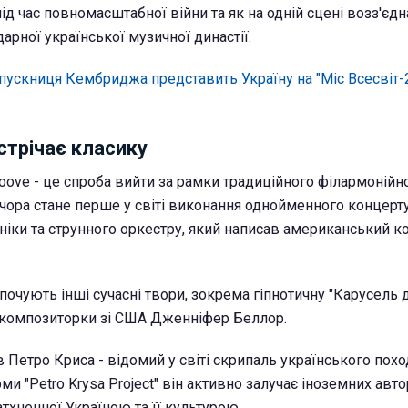
ід час повномасштабної війни та як на одній сцені возз'єд
рної української музичної династії.
пускниця Кембриджа представить Україну на "Міс Всесвіт-2
стрічає класику
roove - це спроба вийти за рамки традиційного філармонійн
ора стане перше у світі виконання однойменного концерт
оніки та струнного оркестру, який написав американський 
 почують інші сучасні твори, зокрема гіпнотичну "Карусель 
 композиторки зі США Дженніфер Беллор.
ав Петро Криса - відомий у світі скрипаль українського пох
и "Petro Krysa Project" він активно залучає іноземних авто
тхненної Україною та її культурою.