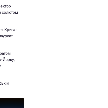
ректор
з солістом
ег Криса -
лауреат
братом
ью-Йорку,
е
ській