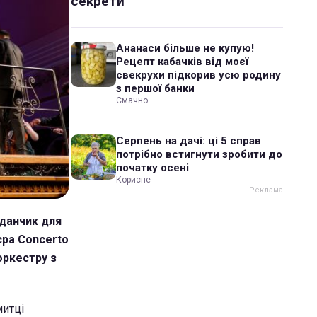
секрети
Ананаси більше не купую!
Рецепт кабачків від моєї
свекрухи підкорив усю родину
з першої банки
Смачно
Серпень на дачі: ці 5 справ
потрібно встигнути зробити до
початку осені
Корисне
йданчик для
єра Concerto
оркестру з
митці