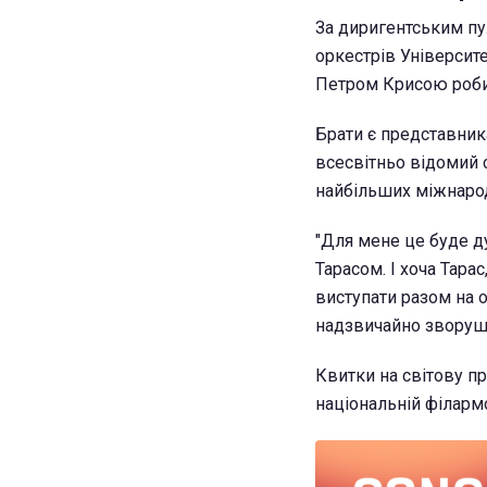
За диригентським пу
оркестрів Університе
Петром Крисою робит
Брати є представника
всесвітньо відомий 
найбільших міжнарод
"Для мене це буде д
Тарасом. І хоча Тара
виступати разом на 
надзвичайно зворушл
Квитки на світову пр
національній філармо