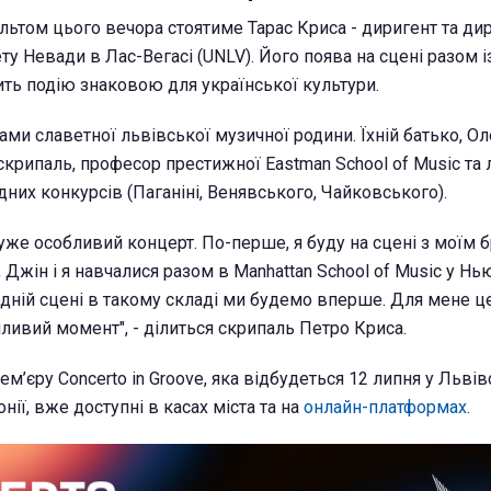
льтом цього вечора стоятиме Тарас Криса - диригент та ди
ту Невади в Лас-Вегасі (UNLV). Його поява на сцені разом і
ь подію знаковою для української культури.
ми славетної львівської музичної родини. Їхній батько, Ол
скрипаль, професор престижної Eastman School of Music та 
них конкурсів (Паганіні, Венявського, Чайковського).
уже особливий концерт. По-перше, я буду на сцені з моїм 
с, Джін і я навчалися разом в Manhattan School of Music у Н
одній сцені в такому складі ми будемо вперше. Для мене ц
ивий момент", - ділиться скрипаль Петро Криса.
ем’єру Concerto in Groove, яка відбудеться 12 липня у Львів
нії, вже доступні в касах міста та на
онлайн-платформах
.