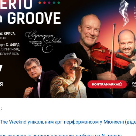
:
The Weeknd унікальним арт-перформансом у Мюнхені (віде
и: українські артисти розповіли, чи бояться AI-треків