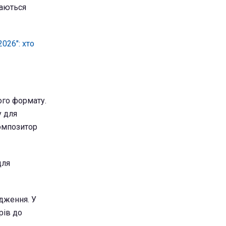
наються
026": хто
ого формату.
у для
композитор
для
одження. У
рів до