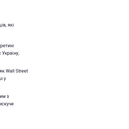
ів, які
еретині
 Україну,
к Wall Street
і у
им з
лискуче