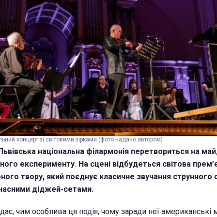
льний концерт зі світовими зірками (фото надано автором)
, Львівська національна філармонія перетвориться на ма
рного експерименту. На сцені відбудеться світова прем’
бного твору, який поєднує класичне звучання струнного 
часними діджей-сетами.
дає, чим особлива ця подія, чому заради неї американські 