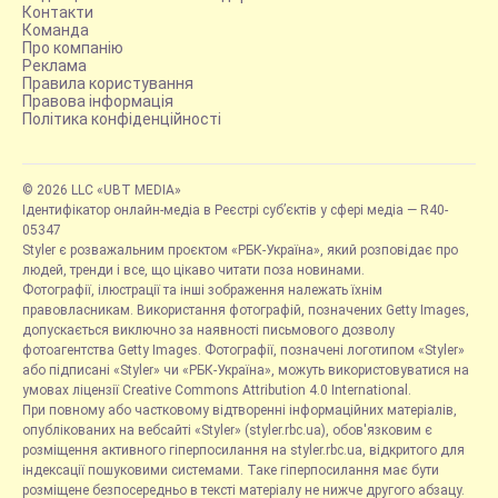
Контакти
Команда
Про компанію
Реклама
Правила користування
Правова інформація
Політика конфіденційності
© 2026 LLC «UBT MEDIA»
Ідентифікатор онлайн-медіа в Реєстрі суб’єктів у сфері медіа — R40-
05347
Styler є розважальним проєктом «РБК-Україна», який розповідає про
людей, тренди і все, що цікаво читати поза новинами.
Фотографії, ілюстрації та інші зображення належать їхнім
правовласникам. Використання фотографій, позначених Getty Images,
допускається виключно за наявності письмового дозволу
фотоагентства Getty Images. Фотографії, позначені логотипом «Styler»
або підписані «Styler» чи «РБК-Україна», можуть використовуватися на
умовах ліцензії Creative Commons Attribution 4.0 International.
При повному або частковому відтворенні інформаційних матеріалів,
опублікованих на вебсайті «Styler» (styler.rbc.ua), обов'язковим є
розміщення активного гіперпосилання на styler.rbc.ua, відкритого для
індексації пошуковими системами. Таке гіперпосилання має бути
розміщене безпосередньо в тексті матеріалу не нижче другого абзацу.