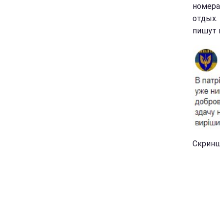
номера
отдых.
пишут 
Скринш