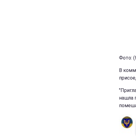
Фото: 
В комм
присое
"Пригл
нашла 
помеша