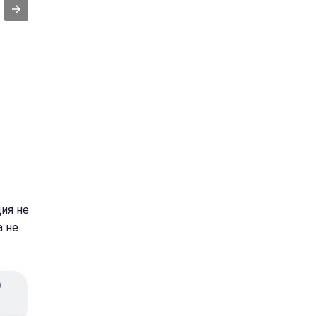
ия не
а не