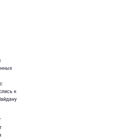
й
енных
с
слись к
Майдану
т
т
и