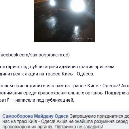
(facebook.com/samooborona.m.od)
ентариях под публикацией администрация призвала
диниться к акции на трассе Киев - Одесса.
ашаем присоединиться к нам на трассе Киев - Одесса! Акц
понимания среди правоохранительных органов. Поддержк
ет!" — написали под публикацией.