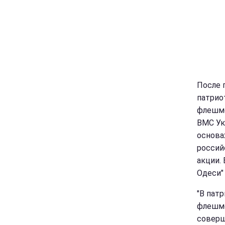
После 
патрио
флешмо
ВМС Ук
основа
россий
акции.
Одеси"
"В пат
флешмо
соверш