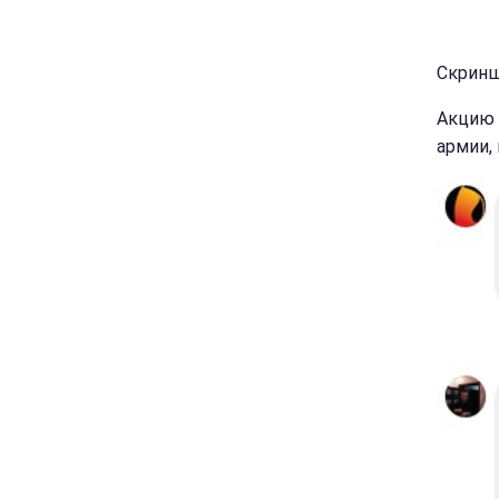
Скринш
Акцию 
армии,