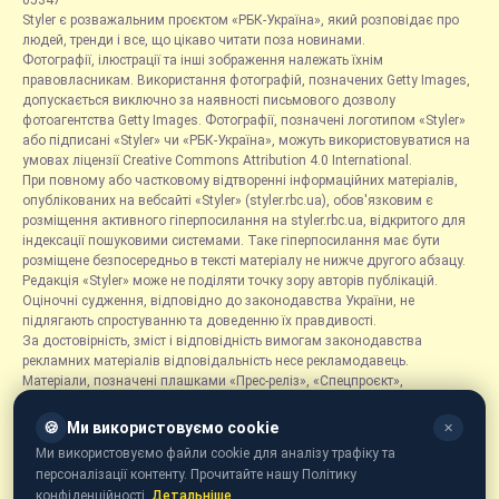
05347
Styler є розважальним проєктом «РБК-Україна», який розповідає про
людей, тренди і все, що цікаво читати поза новинами.
Фотографії, ілюстрації та інші зображення належать їхнім
правовласникам. Використання фотографій, позначених Getty Images,
допускається виключно за наявності письмового дозволу
фотоагентства Getty Images. Фотографії, позначені логотипом «Styler»
або підписані «Styler» чи «РБК-Україна», можуть використовуватися на
умовах ліцензії Creative Commons Attribution 4.0 International.
При повному або частковому відтворенні інформаційних матеріалів,
опублікованих на вебсайті «Styler» (styler.rbc.ua), обов'язковим є
розміщення активного гіперпосилання на styler.rbc.ua, відкритого для
індексації пошуковими системами. Таке гіперпосилання має бути
розміщене безпосередньо в тексті матеріалу не нижче другого абзацу.
Редакція «Styler» може не поділяти точку зору авторів публікацій.
Оціночні судження, відповідно до законодавства України, не
підлягають спростуванню та доведенню їх правдивості.
За достовірність, зміст і відповідність вимогам законодавства
рекламних матеріалів відповідальність несе рекламодавець.
Матеріали, позначені плашками «Прес-реліз», «Спецпроєкт»,
«Партнерський матеріал», «Promo», «Благодійність» та «Резонанс»,
розміщуються на правах реклами.
🍪
Ми використовуємо cookie
✕
Рубрика «Новини компаній» є інформаційним форматом, що містить
Ми використовуємо файли cookie для аналізу трафіку та
новини, повідомлення та оголошення, пов'язані з діяльністю
персоналізації контенту. Прочитайте нашу Політику
компаній, і ґрунтується на інформації, наданій відповідними
конфіденційності.
Детальніше