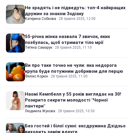
Не зрадять і не підведуть: топ-4 найкращих
дружин за знаком Зодіаку
Катерина Собкова
·
28 травня 2025, 12:00
55-річна жінка назвала 7 звичок, яких
позбулась, щоб отримати тіло мрії
Тетяна Самарук
·
28 травня 2025, 11:10
Ви про таке точно не чули: яка недорога
крупа буде потужним добривом для перцю
Фелікс Коркін
·
28 травня 2025, 11:00
Наомі Кемпбелл у 55 років виглядає на 30!
Розкрито секрети молодості "Чорної
пантери"
Людмила Жукова
·
28 травня 2025, 10:50
Без гостей і білої сукні: ексдружина Дзідзьо
виходить заміж вдруге