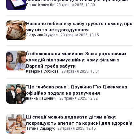
Павло Колеснік
·
28 травня 2025, 13:30
Названо небезпеку хлібу грубого помелу, про
яку ніхто не здогадувався
Людмила Жукова
·
28 травня 2025, 13:15
Її обожнювали мільйони. Зірка радянських
комедій підтримує війну: чому фільми з
Варлей треба забути
Катерина Собкова
·
28 травня 2025, 13:01
"Це глибока рана". Дружина Г'ю Джекмана
офіційно подала на розлучення
Іванна Пашкевич
·
28 травня 2025, 12:32
Ці спеції можна додавати дітям в їжу:
покращують апетит та корисні для здоров'я
Тетяна Самарук
·
28 травня 2025, 12:15