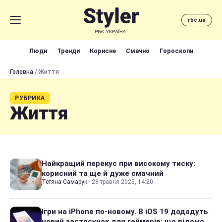
rbc.ua
Люди
Тренди
Корисне
Смачно
Гороскопи
Головна
/ Життя
РУБРИКА
Життя
Найкращий перекус при високому тиску:
корисний та ще й дуже смачний
Тетяна Самарук
·
28 травня 2025, 14:20
Ігри на iPhone по-новому. В iOS 19 додадуть
новий застосунок для геймерів: що відомо