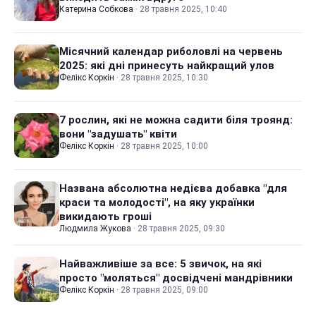
Катерина Собкова
·
28 травня 2025, 10:40
Місячний календар риболовлі на червень
2025: які дні принесуть найкращий улов
Фелікс Коркін
·
28 травня 2025, 10:30
7 рослин, які не можна садити біля троянд:
вони "задушать" квіти
Фелікс Коркін
·
28 травня 2025, 10:00
Названа абсолютна недієва добавка "для
краси та молодості", на яку українки
викидають гроші
Людмила Жукова
·
28 травня 2025, 09:30
Найважливіше за все: 5 звичок, на які
просто "моляться" досвідчені мандрівники
Фелікс Коркін
·
28 травня 2025, 09:00