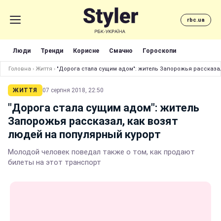
rbc.ua
Люди
Тренди
Корисне
Смачно
Гороскопи
Головна
›
Життя
›
"Дорога стала сущим адом": житель Запорожья рассказал
ЖИТТЯ
07 серпня 2018, 22:50
"Дорога стала сущим адом": житель
Запорожья рассказал, как возят
людей на популярный курорт
Молодой человек поведал также о том, как продают
билеты на этот транспорт