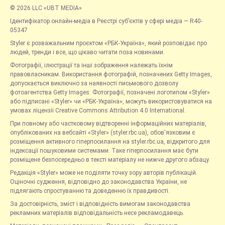
© 2026 LLC «UBT MEDIA»
Ідентифікатор онлайн-медіа в Реєстрі суб’єктів у сфері медіа — R40-
05347
Styler є розважальним проєктом «РБК-Україна», який розповідає про
людей, тренди і все, що цікаво читати поза новинами.
Фотографії, ілюстрації та інші зображення належать їхнім
правовласникам. Використання фотографій, позначених Getty Images,
допускається виключно за наявності письмового дозволу
фотоагентства Getty Images. Фотографії, позначені логотипом «Styler»
або підписані «Styler» чи «РБК-Україна», можуть використовуватися на
умовах ліцензії Creative Commons Attribution 4.0 International.
При повному або частковому відтворенні інформаційних матеріалів,
опублікованих на вебсайті «Styler» (styler.rbc.ua), обов'язковим є
розміщення активного гіперпосилання на styler.rbc.ua, відкритого для
індексації пошуковими системами. Таке гіперпосилання має бути
розміщене безпосередньо в тексті матеріалу не нижче другого абзацу.
Редакція «Styler» може не поділяти точку зору авторів публікацій.
Оціночні судження, відповідно до законодавства України, не
підлягають спростуванню та доведенню їх правдивості.
За достовірність, зміст і відповідність вимогам законодавства
рекламних матеріалів відповідальність несе рекламодавець.