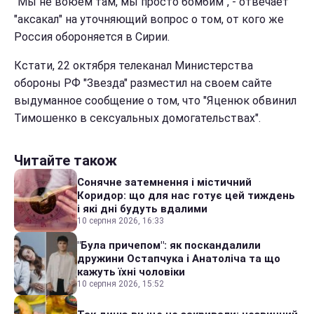
"Мы не воюем там, мы просто бомбим", - отвечает
"аксакал" на уточняющий вопрос о том, от кого же
Россия обороняется в Сирии.
Кстати, 22 октября телеканал Министерства
обороны РФ "Звезда" разместил на своем сайте
выдуманное сообщение о том, что "Яценюк обвинил
Тимошенко в сексуальных домогательствах".
Читайте також
Сонячне затемнення і містичний
Коридор: що для нас готує цей тиждень
і які дні будуть вдалими
10 серпня 2026, 16:33
"Була причепом": як поскандалили
дружини Остапчука і Анатоліча та що
кажуть їхні чоловіки
10 серпня 2026, 15:52