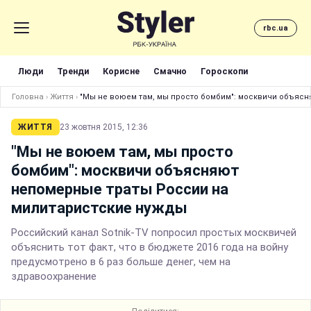
rbc.ua
Люди
Тренди
Корисне
Смачно
Гороскопи
Головна
›
Життя
›
"Мы не воюем там, мы просто бомбим": москвичи объяс
ЖИТТЯ
23 жовтня 2015, 12:36
"Мы не воюем там, мы просто
бомбим": москвичи объясняют
непомерные траты России на
милитаристские нужды
Российский канал Sotnik-TV попросил простых москвичей
объяснить тот факт, что в бюджете 2016 года на войну
предусмотрено в 6 раз больше денег, чем на
здравоохранение