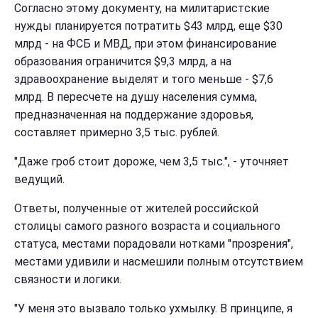
Согласно этому документу, на милитаристcкие
нужды планируется потратить $43 млрд, еще $30
млрд - на ФСБ и МВД, при этом финансирование
образования ограничится $9,3 млрд, а на
здравоохранение выделят и того меньше - $7,6
млрд. В пересчете на душу населения сумма,
предназначенная на поддержание здоровья,
составляет примерно 3,5 тыс. рублей.
"Даже гроб стоит дороже, чем 3,5 тыс.", - уточняет
ведущий.
Ответы, полученные от жителей российской
столицы самого разного возраста и социального
статуса, местами порадовали нотками "прозрения",
местами удивили и насмешили полным отсутствием
связности и логики.
"У меня это вызвало только ухмылку. В принципе, я