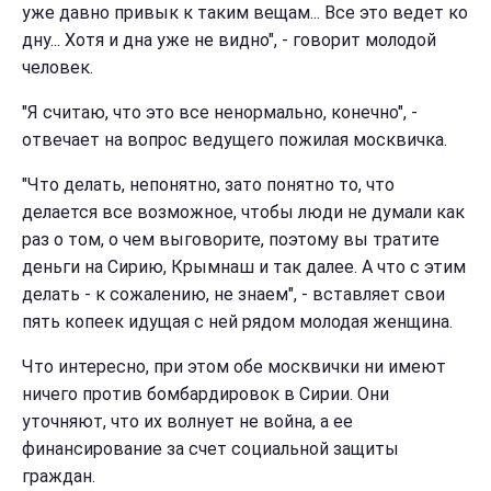
уже давно привык к таким вещам... Все это ведет ко
дну... Хотя и дна уже не видно", - говорит молодой
человек.
"Я считаю, что это все ненормально, конечно", -
отвечает на вопрос ведущего пожилая москвичка.
"Что делать, непонятно, зато понятно то, что
делается все возможное, чтобы люди не думали как
раз о том, о чем выговорите, поэтому вы тратите
деньги на Сирию, Крымнаш и так далее. А что с этим
делать - к сожалению, не знаем", - вставляет свои
пять копеек идущая с ней рядом молодая женщина.
Что интересно, при этом обе москвички ни имеют
ничего против бомбардировок в Сирии. Они
уточняют, что их волнует не война, а ее
финансирование за счет социальной защиты
граждан.