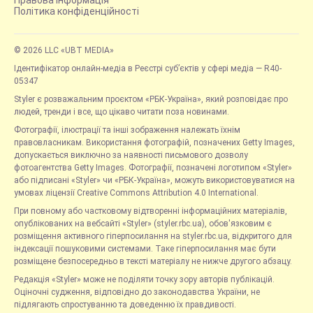
Правова інформація
Політика конфіденційності
© 2026 LLC «UBT MEDIA»
Ідентифікатор онлайн-медіа в Реєстрі суб’єктів у сфері медіа — R40-
05347
Styler є розважальним проєктом «РБК-Україна», який розповідає про
людей, тренди і все, що цікаво читати поза новинами.
Фотографії, ілюстрації та інші зображення належать їхнім
правовласникам. Використання фотографій, позначених Getty Images,
допускається виключно за наявності письмового дозволу
фотоагентства Getty Images. Фотографії, позначені логотипом «Styler»
або підписані «Styler» чи «РБК-Україна», можуть використовуватися на
умовах ліцензії Creative Commons Attribution 4.0 International.
При повному або частковому відтворенні інформаційних матеріалів,
опублікованих на вебсайті «Styler» (styler.rbc.ua), обов'язковим є
розміщення активного гіперпосилання на styler.rbc.ua, відкритого для
індексації пошуковими системами. Таке гіперпосилання має бути
розміщене безпосередньо в тексті матеріалу не нижче другого абзацу.
Редакція «Styler» може не поділяти точку зору авторів публікацій.
Оціночні судження, відповідно до законодавства України, не
підлягають спростуванню та доведенню їх правдивості.