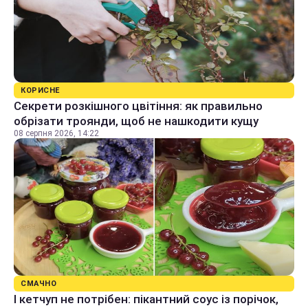
КОРИСНЕ
Секрети розкішного цвітіння: як правильно
обрізати троянди, щоб не нашкодити кущу
08 серпня 2026, 14:22
СМАЧНО
І кетчуп не потрібен: пікантний соус із порічок,