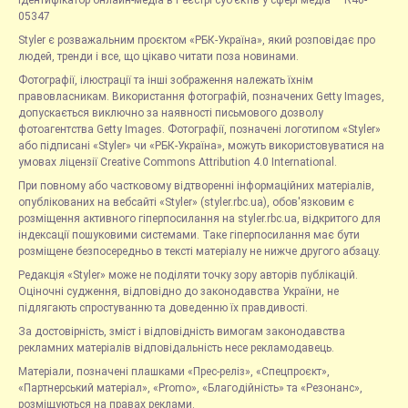
05347
Styler є розважальним проєктом «РБК-Україна», який розповідає про
людей, тренди і все, що цікаво читати поза новинами.
Фотографії, ілюстрації та інші зображення належать їхнім
правовласникам. Використання фотографій, позначених Getty Images,
допускається виключно за наявності письмового дозволу
фотоагентства Getty Images. Фотографії, позначені логотипом «Styler»
або підписані «Styler» чи «РБК-Україна», можуть використовуватися на
умовах ліцензії Creative Commons Attribution 4.0 International.
При повному або частковому відтворенні інформаційних матеріалів,
опублікованих на вебсайті «Styler» (styler.rbc.ua), обов'язковим є
розміщення активного гіперпосилання на styler.rbc.ua, відкритого для
індексації пошуковими системами. Таке гіперпосилання має бути
розміщене безпосередньо в тексті матеріалу не нижче другого абзацу.
Редакція «Styler» може не поділяти точку зору авторів публікацій.
Оціночні судження, відповідно до законодавства України, не
підлягають спростуванню та доведенню їх правдивості.
За достовірність, зміст і відповідність вимогам законодавства
рекламних матеріалів відповідальність несе рекламодавець.
Матеріали, позначені плашками «Прес-реліз», «Спецпроєкт»,
«Партнерський матеріал», «Promo», «Благодійність» та «Резонанс»,
розміщуються на правах реклами.