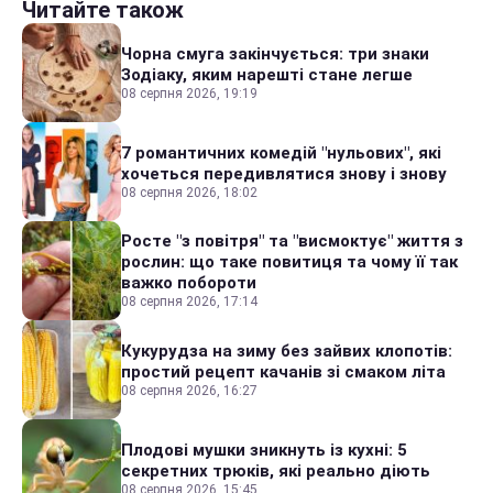
Читайте також
Чорна смуга закінчується: три знаки
Зодіаку, яким нарешті стане легше
08 серпня 2026, 19:19
7 романтичних комедій "нульових", які
хочеться передивлятися знову і знову
08 серпня 2026, 18:02
Росте "з повітря" та "висмоктує" життя з
рослин: що таке повитиця та чому її так
важко побороти
08 серпня 2026, 17:14
Кукурудза на зиму без зайвих клопотів:
простий рецепт качанів зі смаком літа
08 серпня 2026, 16:27
Плодові мушки зникнуть із кухні: 5
секретних трюків, які реально діють
08 серпня 2026, 15:45