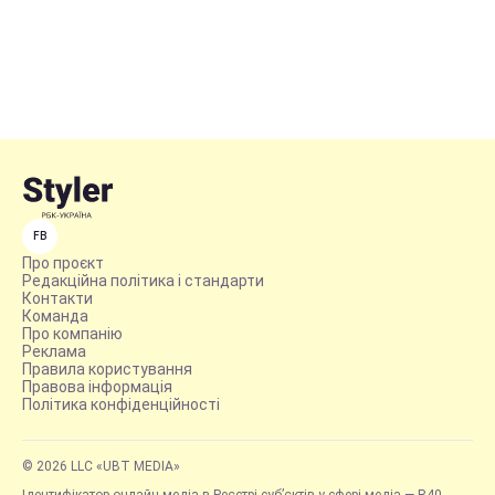
FB
Про проєкт
Редакційна політика і стандарти
Контакти
Команда
Про компанію
Реклама
Правила користування
Правова інформація
Політика конфіденційності
© 2026 LLC «UBT MEDIA»
Ідентифікатор онлайн-медіа в Реєстрі суб’єктів у сфері медіа — R40-