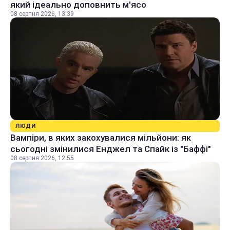
який ідеально доповнить м'ясо
08 серпня 2026, 13:39
ЛЮДИ
Вампіри, в яких закохувалися мільйони: як
сьогодні змінилися Енджел та Спайк із "Баффі"
08 серпня 2026, 12:55