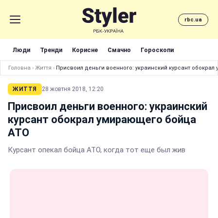
rbc.ua
Люди
Тренди
Корисне
Смачно
Гороскопи
Головна
›
Життя
›
Присвоил деньги военного: украинский курсант обокрал
ЖИТТЯ
28 жовтня 2018, 12:20
Присвоил деньги военного: украинский
курсант обокрал умирающего бойца
АТО
Курсант опекал бойца АТО, когда тот еще был жив