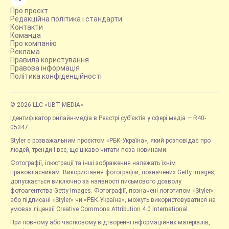
Про проєкт
Редакційна політика і стандарти
Контакти
Команда
Про компанію
Реклама
Правила користування
Правова інформація
Політика конфіденційності
© 2026 LLC «UBT MEDIA»
Ідентифікатор онлайн-медіа в Реєстрі суб’єктів у сфері медіа — R40-
05347
Styler є розважальним проєктом «РБК-Україна», який розповідає про
людей, тренди і все, що цікаво читати поза новинами.
Фотографії, ілюстрації та інші зображення належать їхнім
правовласникам. Використання фотографій, позначених Getty Images,
допускається виключно за наявності письмового дозволу
фотоагентства Getty Images. Фотографії, позначені логотипом «Styler»
або підписані «Styler» чи «РБК-Україна», можуть використовуватися на
умовах ліцензії Creative Commons Attribution 4.0 International.
При повному або частковому відтворенні інформаційних матеріалів,