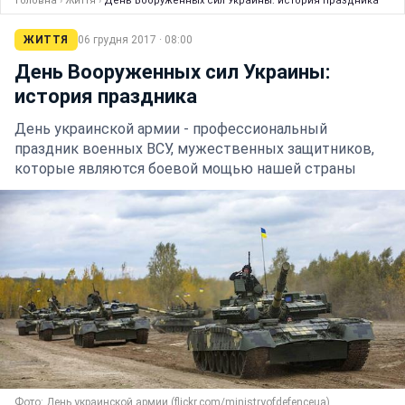
Головна
›
Життя
›
День Вооруженных сил Украины: история праздника
ЖИТТЯ
06 грудня 2017 · 08:00
День Вооруженных сил Украины:
история праздника
День украинской армии - профессиональный
праздник военных ВСУ, мужественных защитников,
которые являются боевой мощью нашей страны
Фото: День украинской армии (flickr.com/ministryofdefenceua)