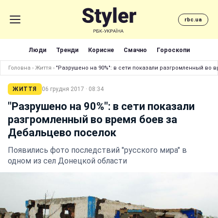
rbc.ua
Люди
Тренди
Корисне
Смачно
Гороскопи
Головна
›
Життя
›
"Разрушено на 90%": в сети показали разгромленный во 
ЖИТТЯ
06 грудня 2017 · 08:34
"Разрушено на 90%": в сети показали
разгромленный во время боев за
Дебальцево поселок
Появились фото последствий "русского мира" в
одном из сел Донецкой области