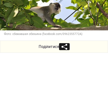
Фото: сбежавшая обезьяна (facebook.com/0962355772A)
Поділитися