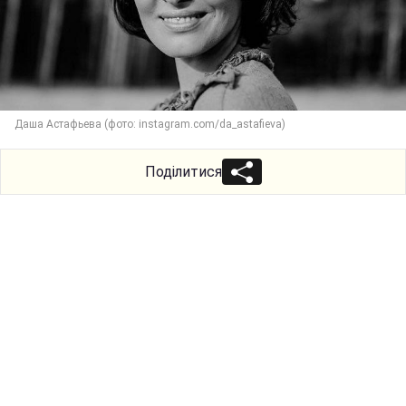
Даша Астафьева (фото: instagram.com/da_astafieva)
Поділитися