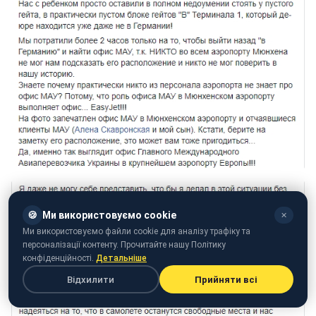
🍪
Ми використовуємо cookie
✕
Ми використовуємо файли cookie для аналізу трафіку та
персоналізації контенту. Прочитайте нашу Політику
конфіденційності.
Детальніше
Відхилити
Прийняти всі