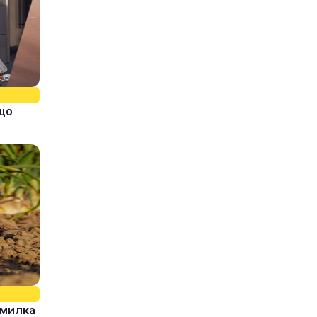
кщо
омилка