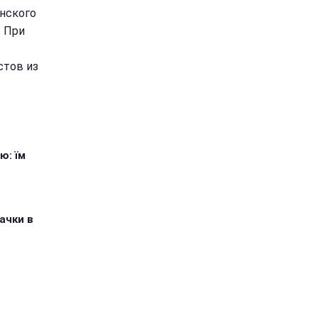
инского
. При
стов из
ю: їм
ачки в