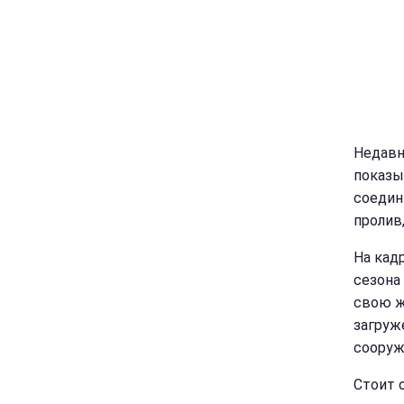
Недавн
показы
соедин
пролив
На кад
сезона
свою ж
загруж
сооруж
Стоит 