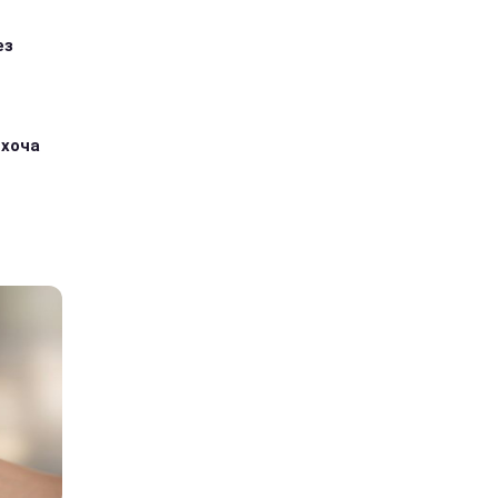
ез
 хоча