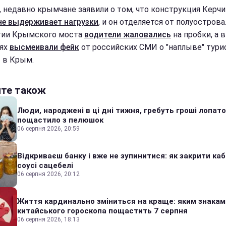
, недавно крымчане заявили о том, что конструкция Керч
не выдерживает нагрузки
, и он отделяется от полуострова
ии Крымского моста
водители жаловались
на пробки, а в
тях
высмеивали фейк
от российских СМИ о "наплыве" тури
 в Крым.
йте також
Люди, народжені в ці дні тижня, гребуть гроші лопато
пощастило з пелюшок
06 серпня 2026, 20:59
Відкриваєш банку і вже не зупинитися: як закрити каб
соусі сацебелі
06 серпня 2026, 20:12
Життя кардинально зміниться на краще: яким знакам
китайського гороскопа пощастить 7 серпня
06 серпня 2026, 18:13