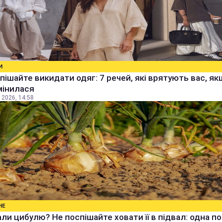
И
пішайте викидати одяг: 7 речей, які врятують вас, я
мінилася
 2026, 14:58
НЕ
ли цибулю? Не поспішайте ховати її в підвал: одна п