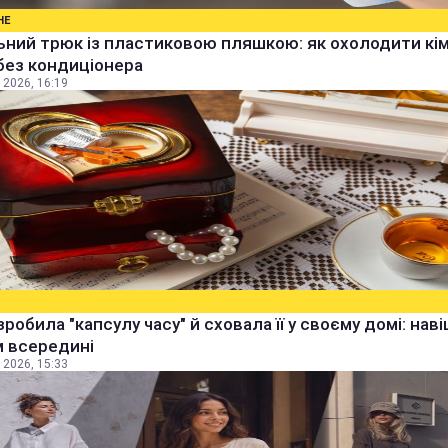
НЕ
ьний трюк із пластиковою пляшкою: як охолодити кім
без кондиціонера
 2026, 16:19
зробила "капсулу часу" й сховала її у своєму домі: наві
м всередині
 2026, 15:33