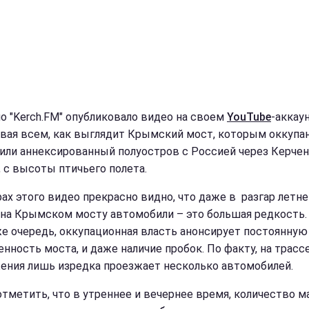
о "Kerch.FM" опубликовало видео на своем
YouTube
-аккаун
вая всем, как выглядит Крымский мост, которым оккупа
или аннексированный полуостров с Россией через Керче
, с высоты птичьего полета.
рах этого видео прекрасно видно, что даже в разгар летне
 на Крымском мосту автомобили – это большая редкость.
е очередь, оккупационная власть анонсирует постоянную
енность моста, и даже наличие пробок. По факту, на трасс
ения лишь изредка проезжает несколько автомобилей.
отметить, что в утреннее и вечернее время, количество 