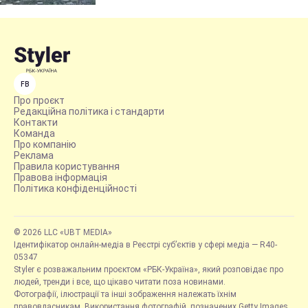
FB
Про проєкт
Редакційна політика і стандарти
Контакти
Команда
Про компанію
Реклама
Правила користування
Правова інформація
Політика конфіденційності
© 2026 LLC «UBT MEDIA»
Ідентифікатор онлайн-медіа в Реєстрі суб’єктів у сфері медіа — R40-
05347
Styler є розважальним проєктом «РБК-Україна», який розповідає про
людей, тренди і все, що цікаво читати поза новинами.
Фотографії, ілюстрації та інші зображення належать їхнім
правовласникам. Використання фотографій, позначених Getty Images,