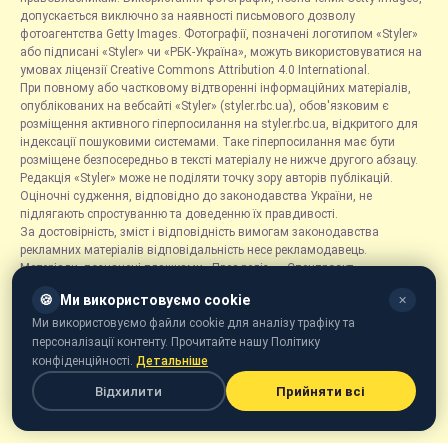
допускається виключно за наявності письмового дозволу
фотоагентства Getty Images. Фотографії, позначені логотипом «Styler»
або підписані «Styler» чи «РБК-Україна», можуть використовуватися на
умовах ліцензії Creative Commons Attribution 4.0 International.
При повному або частковому відтворенні інформаційних матеріалів,
опублікованих на вебсайті «Styler» (styler.rbc.ua), обов'язковим є
розміщення активного гіперпосилання на styler.rbc.ua, відкритого для
індексації пошуковими системами. Таке гіперпосилання має бути
розміщене безпосередньо в тексті матеріалу не нижче другого абзацу.
Редакція «Styler» може не поділяти точку зору авторів публікацій.
Оціночні судження, відповідно до законодавства України, не
підлягають спростуванню та доведенню їх правдивості.
За достовірність, зміст і відповідність вимогам законодавства
рекламних матеріалів відповідальність несе рекламодавець.
Матеріали, позначені плашками «Прес-реліз», «Спецпроєкт»,
«Партнерський матеріал», «Promo», «Благодійність» та «Резонанс»,
🍪
Ми використовуємо cookie
✕
розміщуються на правах реклами.
Рубрика «Новини компаній» є інформаційним форматом, що містить
Ми використовуємо файли cookie для аналізу трафіку та
новини, повідомлення та оголошення, пов'язані з діяльністю
персоналізації контенту. Прочитайте нашу Політику
компаній, і ґрунтується на інформації, наданій відповідними
конфіденційності.
Детальніше
компаніями. Редакція не несе відповідальності за достовірність такої
Відхилити
Прийняти всі
інформації.
Онлайн-медіа «Styler» призначене для осіб віком від 21 року.