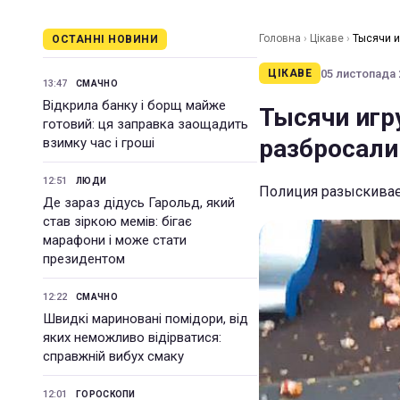
Головна
›
Цікаве
›
Тысячи и
ОСТАННІ НОВИНИ
05 листопада 2
ЦІКАВЕ
13:47
СМАЧНО
Відкрила банку і борщ майже
Тысячи игр
готовий: ця заправка заощадить
разбросали
взимку час і гроші
12:51
ЛЮДИ
Полиция разыскивает
Де зараз дідусь Гарольд, який
став зіркою мемів: бігає
марафони і може стати
президентом
12:22
СМАЧНО
Швидкі мариновані помідори, від
яких неможливо відірватися:
справжній вибух смаку
12:01
ГОРОСКОПИ