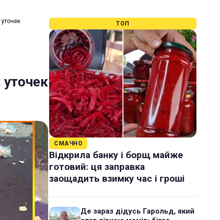
 уточек
ТОП
 уточек
СМАЧНО
Відкрила банку і борщ майже
готовий: ця заправка
заощадить взимку час і гроші
Де зараз дідусь Гарольд, який