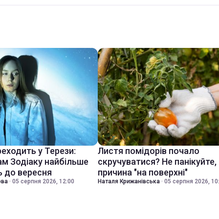
еходить у Терези:
Листя помідорів почало
ам Зодіаку найбільше
скручуватися? Не панікуйте,
 до вересня
причина "на поверхні"
ова
·
05 серпня 2026, 12:00
Наталя Крижанівська
·
05 серпня 2026, 10