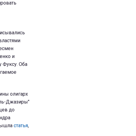
ировать
писывались
властями
несмен
енко и
 Фуксу. Оба
агаемое
аины олигарх
Аль-Джазиры"
цев до
андра
 вышла
статья
,