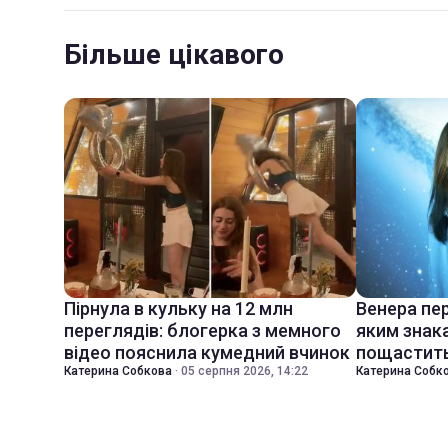
Більше цікавого
Пірнула в кульку на 12 млн
Венера пер
переглядів: блогерка з мемного
яким знак
відео пояснила кумедний вчинок
пощастить
Катерина Собкова
·
05 серпня 2026, 14:22
Катерина Собк