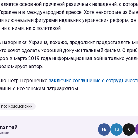
вляется основной причиной различных нападений, с кото
Украине и в международной прессе. Хотя некоторые из бы
ли ключевыми фигурами недавних украинских реформ, он г
ни с ними, ни с политикой.
 наверняка: Украина, похоже, продолжит предоставлять м
, кто хочет сделать хороший документальный фильм. С пр
ов в марте 2019 года информационная война только усили
 резюмирует автор.
вно Петр Порошенко
заключил соглашение о сотрудничест
аины с Вселенским патриархатом.
Ігор Коломойский
таття?
FB
TG
X
узями