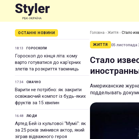
Головна
›
Життя
›
Стало из
ОСТАННІ НОВИНИ
05 листопада 2
ЖИТТЯ
18:13
ГОРОСКОПИ
Гороскоп до кінця літа: кому
Стало изве
варто готуватися до кар'єрних
иностранн
злетів та розкриття таємниць
17:34
СМАЧНО
Американские журнал
Варити не потрібно: як закрити
подделывать докуме
освіжаючий компот із будь-яких
фруктів за 15 хвилин
16:48
ЛЮДИ
Артед Бей із культової "Мумії": як
за 25 років змінився актор, який
зіграв відважного героя