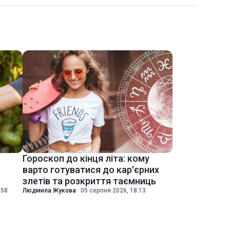
Гороскоп до кінця літа: кому
варто готуватися до кар'єрних
злетів та розкриття таємниць
:58
Людмила Жукова
·
05 серпня 2026, 18:13