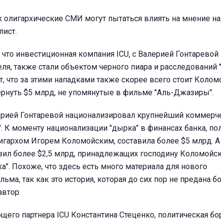
к олигархические СМИ могут пытаться влиять на мнение на 
лист.
 что инвестиционная компания ICU, с Валерией Гонтаревой
я, также стали объектом черного пиара и расследований 
, что за этими нападками также скорее всего стоит Колом
ернуть $5 млрд, не упомянутые в фильме "Аль-Джазиры".
лерией Гонтаревой национализировал крупнейший коммерч
. К моменту национализации "дырка" в финансах банка, п
игархом Игорем Коломойским, составила более $5 млрд. 
зил более $2,5 млрд, принадлежащих господину Коломойск
а". Похоже, что здесь есть много материала для нового
ьма, так как это история, которая до сих пор не предана 
автор.
его партнера ICU Константина Стеценко, политическая бо