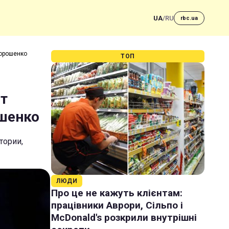
UA
/
RU
rbc.ua
Порошенко
ТОП
ет
шенко
тории,
ЛЮДИ
Про це не кажуть клієнтам:
працівники Аврори, Сільпо і
McDonald's розкрили внутрішні