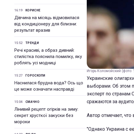
16:19
КОРИСНЕ
Дівчина на місяць відмовилася
від кондиціонеру для білизни:
результат вразив
15:52
ТРЕНДИ
Речі красиві, а образ дивний:
стилістка пояснила помилку, яку
роблять усі модниці
Игорь Коломойский (фото:
15:27
ГОРОСКОПИ
Украинские олигарх
Наснилася брудна вода? Ось що
выборами. Об этом п
це може означати насправді
эксперт по странам 
сражаются за аудит
15:04
СМАЧНО
Лінивий рецепт огірків на зиму:
Автор отмечает, что
секрет хрусткої закуски без
мороки
"Однако Украина с е