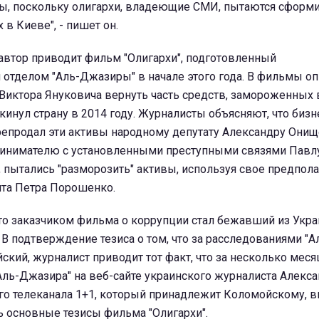
ы, поскольку олигархи, владеющие СМИ, пытаются сформ
 в Киеве", - пишет он.
автор приводит фильм "Олигархи", подготовленный
 отделом "Аль-Джазиры" в начале этого года. В фильмы о
Виктора Януковича вернуть часть средств, замороженных 
покинул страну в 2014 году. Журналисты объясняют, что биз
репродал эти активы народному депутату Александру Онищ
инимателю с установленными преступными связями Павлу
, пытались "разморозить" активы, используя свое предпол
нта Петра Порошенко.
то заказчиком фильма о коррупции стал бежавший из Укр
В подтверждение тезиса о том, что за расследованиями "
ский, журналист приводит тот факт, что за несколько меся
ль-Джазира" на веб-сайте украинского журналиста Алекс
го телеканала 1+1, который принадлежит Коломойскому,
ь основные тезисы фильма "Олигархи".