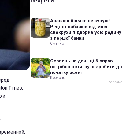
секрети
Ананаси більше не купую!
Рецепт кабачків від моєї
свекрухи підкорив усю родину
з першої банки
Смачно
Серпень на дачі: ці 5 справ
потрібно встигнути зробити до
початку осені
Корисне
еред
ton Times,
рхи
.
овременной,