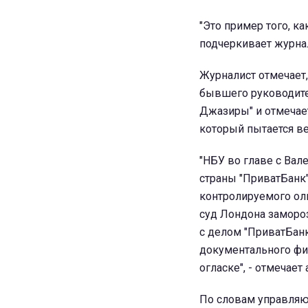
"Это пример того, ка
подчеркивает журна
Журналист отмечает,
бывшего руководител
Джазиры" и отмечает
который пытается в
"НБУ во главе с Ва
страны "ПриватБанк"
контролируемого ол
суд Лондона заморо
с делом "ПриватБанк
документального фил
огласке", - отмечает 
По словам управляющ