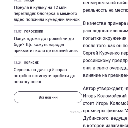
14:22
ЛЮДИ
несмертельной войн
Пірнула в кульку на 12 млн
реальность на местах
переглядів: блогерка з мемного
відео пояснила кумедний вчинок
В качестве примера 
расследовательским
13:57
ГОРОСКОПИ
попытки окружения 
Павук вдома до грошей чи до
біди? Що кажуть народні
после того, как он 
прикмети і коли це поганий знак
Сергей Курченко пе
российскому предпр
13:24
КОРИСНЕ
они, в свою очередь
Серпень на дачі: ці 5 справ
влияние на президе
потрібно встигнути зробити до
початку осені
Автор утверждает, ч
Игорь Коломойский. 
Всі новини
стоит Игорь Коломой
премьеры фильма "А
Дубинского, ведуще
в которой излагалис