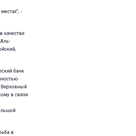
местах", -
 в качестве
"Аль-
ойский,
еский банк
олностью
А Верховный
ому в связи
большой
рьба в