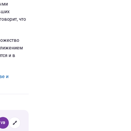
рыми
вших
оворит, что
ножество
иближением
тся и в
ве и
🔗
VB