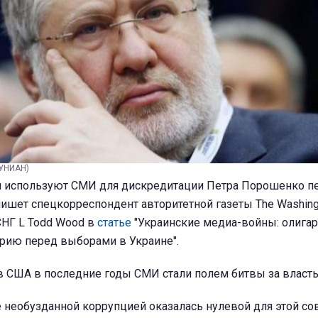
 УНИАН)
и используют СМИ для дискредитации Петра Порошенко п
ишет спецкорреспондент авторитетной газеты The Washing
СНГ L Todd Wood в
статье
"Украинские медиа-войны: олига
орию перед выборами в Украине".
 в США в последние годы СМИ стали полем битвы за власть
е необузданной коррупцией оказалась нулевой для этой с