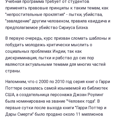
Учебная программа требует от студентов
применять правовые принципы к таким темам, как
"непростительные проклятия" - пытки, убийства,
"завладение" другим человеком, правила квиддича и
предполагаемое убийство Сириуса Блэка.
В первую очередь, курс призван сломать шаблоны и
побудить молодежь критически мыслить о
социальных проблемах Индии, так как
дискриминация, пытки и рабство до сих пор
являются актуальными темами для многих частей
страны.
Напомним, что с 2000 по 2010 год серия книг о Гарри
Поттере оказалась самой изымаемой из библиотек
США, а создательница персонажа Джоан Роулинг
была номинирована на звание "Человек года". В
первые сутки после выхода книги "Гарри Поттер и
Дары Смерти" было продано около 11 миллионов