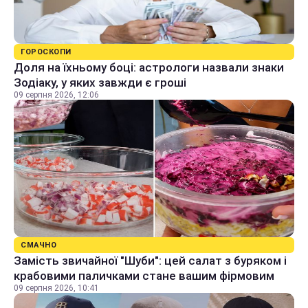
ГОРОСКОПИ
Доля на їхньому боці: астрологи назвали знаки
Зодіаку, у яких завжди є гроші
09 серпня 2026, 12:06
СМАЧНО
Замість звичайної "Шуби": цей салат з буряком і
крабовими паличками стане вашим фірмовим
09 серпня 2026, 10:41