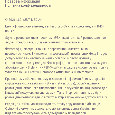
Правова інформація
Політика конфіденційності
© 2026 LLC «UBT MEDIA»
Ідентифікатор онлайн-медіа в Реєстрі суб’єктів у сфері медіа — R40-
05347
Styler є розважальним проєктом «РБК-Україна», який розповідає про
людей, тренди і все, що цікаво читати поза новинами.
Фотографії, ілюстрації та інші зображення належать їхнім
правовласникам. Використання фотографій, позначених Getty Images,
допускається виключно за наявності письмового дозволу
фотоагентства Getty Images. Фотографії, позначені логотипом «Styler»
або підписані «Styler» чи «РБК-Україна», можуть використовуватися на
умовах ліцензії Creative Commons Attribution 4.0 International.
При повному або частковому відтворенні інформаційних матеріалів,
опублікованих на вебсайті «Styler» (styler.rbc.ua), обов'язковим є
розміщення активного гіперпосилання на styler.rbc.ua, відкритого для
індексації пошуковими системами. Таке гіперпосилання має бути
розміщене безпосередньо в тексті матеріалу не нижче другого абзацу.
Редакція «Styler» може не поділяти точку зору авторів публікацій.
Оціночні судження, відповідно до законодавства України, не
підлягають спростуванню та доведенню їх правдивості.