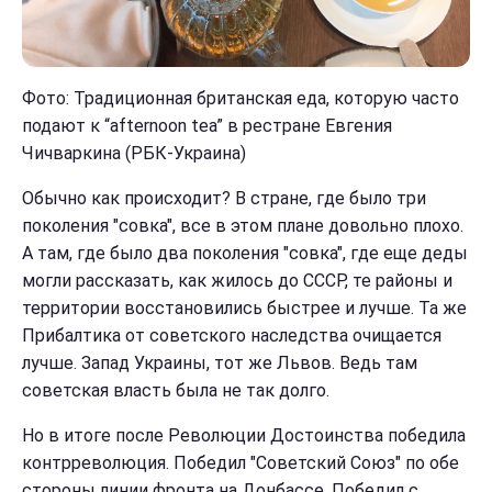
Фото: Традиционная британская еда, которую часто
подают к “afternoon tea” в рестране Евгения
Чичваркина (РБК-Украина)
Обычно как происходит? В стране, где было три
поколения "совка", все в этом плане довольно плохо.
А там, где было два поколения "совка", где еще деды
могли рассказать, как жилось до СССР, те районы и
территории восстановились быстрее и лучше. Та же
Прибалтика от советского наследства очищается
лучше. Запад Украины, тот же Львов. Ведь там
советская власть была не так долго.
Но в итоге после Революции Достоинства победила
контрреволюция. Победил "Советский Союз" по обе
стороны линии фронта на Донбассе. Победил с