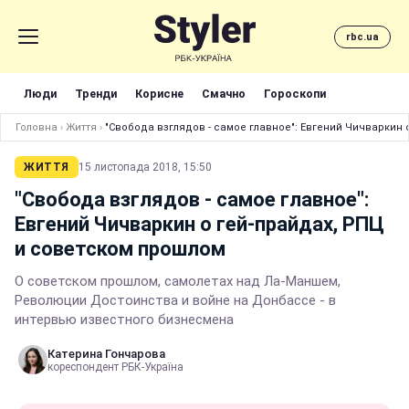
rbc.ua
Люди
Тренди
Корисне
Смачно
Гороскопи
Головна
›
Життя
›
"Свобода взглядов - самое главное": Евгений Чичваркин
ЖИТТЯ
15 листопада 2018, 15:50
"Свобода взглядов - самое главное":
Евгений Чичваркин о гей-прайдах, РПЦ
и советском прошлом
О советском прошлом, самолетах над Ла-Маншем,
Революции Достоинства и войне на Донбассе - в
интервью известного бизнесмена
Катерина Гончарова
кореспондент РБК-Україна