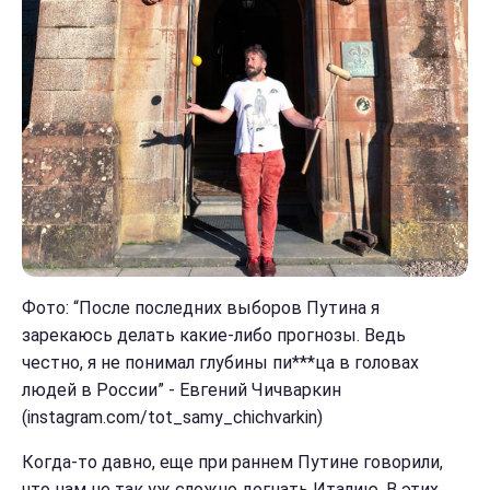
Фото: “После последних выборов Путина я
зарекаюсь делать какие-либо прогнозы. Ведь
честно, я не понимал глубины пи***ца в головах
людей в России” - Евгений Чичваркин
(instagram.com/tot_samy_chichvarkin)
Когда-то давно, еще при раннем Путине говорили,
что нам не так уж сложно догнать Италию. В этих