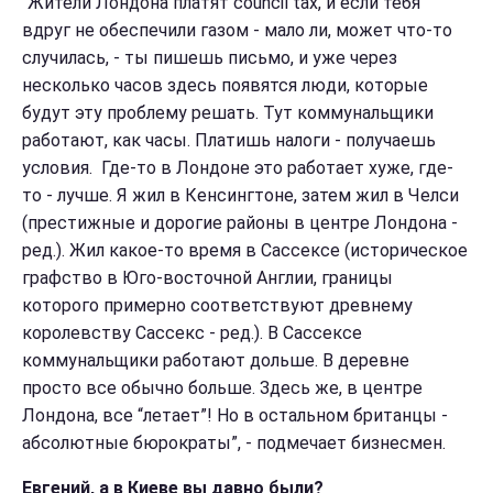
“Жители Лондона платят council tax, и если тебя
вдруг не обеспечили газом - мало ли, может что-то
случилась, - ты пишешь письмо, и уже через
несколько часов здесь появятся люди, которые
будут эту проблему решать. Тут коммунальщики
работают, как часы. Платишь налоги - получаешь
условия. Где-то в Лондоне это работает хуже, где-
то - лучше. Я жил в Кенсингтоне, затем жил в Челси
(престижные и дорогие районы в центре Лондона -
ред.). Жил какое-то время в Сассексе (историческое
графство в Юго-восточной Англии, границы
которого примерно соответствуют древнему
королевству Сассекс - ред.). В Сасcексе
коммунальщики работают дольше. В деревне
просто все обычно больше. Здесь же, в центре
Лондона, все “летает”! Но в остальном британцы -
абсолютные бюрократы”, - подмечает бизнесмен.
Евгений, а в Киеве вы давно были?