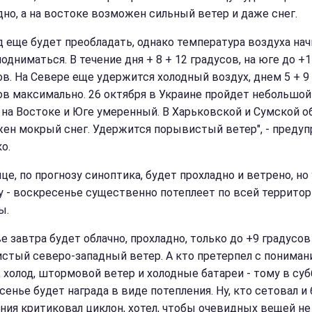
дно, а на востоке возможен сильный ветер и даже снег.
од еще будет преобладать, однако температура воздуха на
одниматься. В течение дня + 8 + 12 градусов, на юге до +
ов. На Севере еще удержится холодный воздух, днем 5 + 9
ов максимально. 26 октября в Украине пройдет небольшой
 на Востоке и Юге умеренный. В Харьковской и Сумской о
ен мокрый снег. Удержится порывистый ветер", - предуп
о.
це, по прогнозу синоптика, будет прохладно и ветрено, но
у - воскресенье существенно потеплеет по всей террито
ы.
е завтра будет облачно, прохладно, только до +9 градусов
стый северо-западный ветер. А кто претерпел с понима
, холод, штормовой ветер и холодные батареи - тому в суб
енье будет награда в виде потепления. Ну, кто сетовал и 
ния критиковал циклон, хотел, чтобы очевидных вещей не