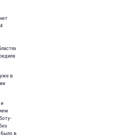
чнет
14
бластях
редила
 уже в
рии
 и
нием
боту-
без
 было в