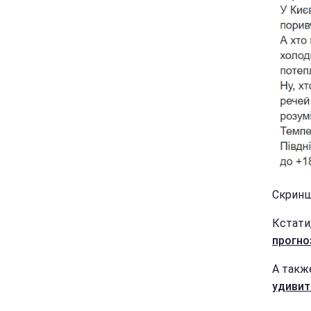
Скриншо
Кстати
прогно
А такж
удивит