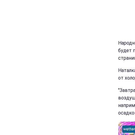
Народн
будет 
страни
Наталк
от холо
"Завтр
воздуш
наприм
осадков