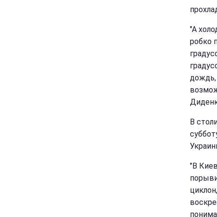
прохла
"А хол
робко п
градус
градус
дождь,
возмож
Диденк
В столи
суббот
Украин
"В Киев
порыви
циклон
воскрес
понима