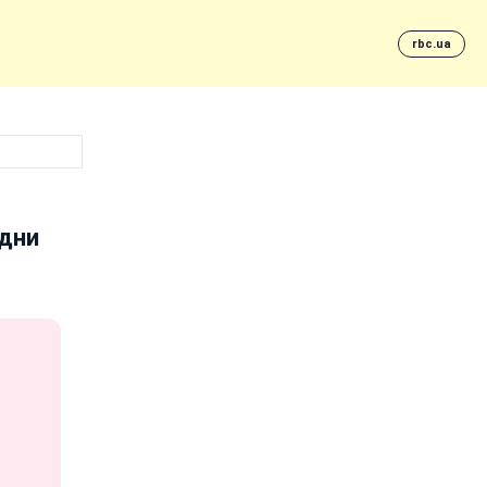
rbc.ua
 дни