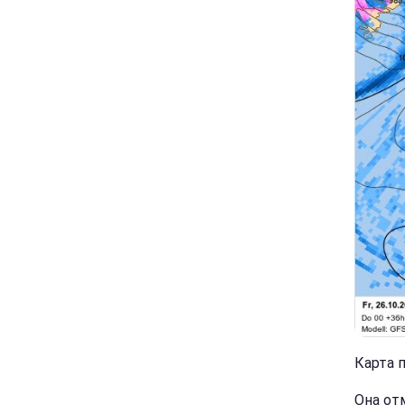
Карта п
Она от