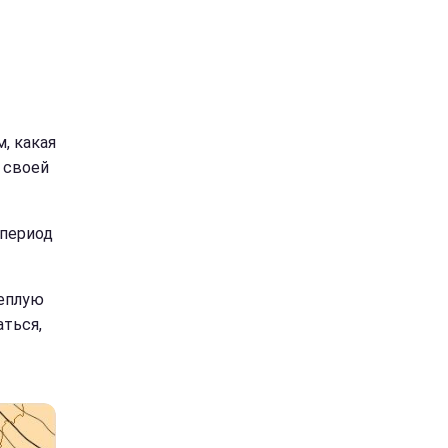
, какая
а своей
 период
теплую
аться,