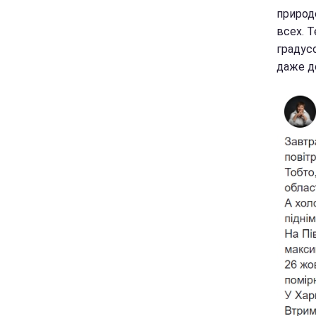
природ
всех. 
градус
даже до