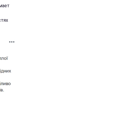
мает
стях