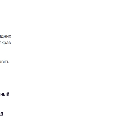
тный
ря