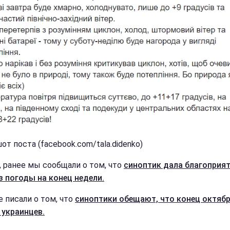
т поста (facebook.com/tala.didenko)
, ранее мы сообщали о том, что
синоптик дала благоприя
з погоды на конец недели.
е писали о том, что
синоптики обещают, что конец октяб
 украинцев.