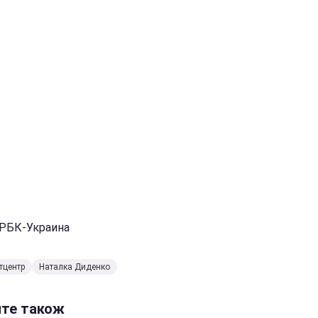
 РБК-Украина
тцентр
Наталка Диденко
йте також