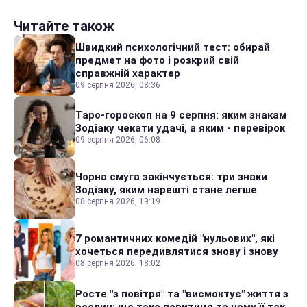
Читайте також
Швидкий психологічний тест: обирай
предмет на фото і розкрий свій
справжній характер
09 серпня 2026, 08:36
Таро-гороскоп на 9 серпня: яким знакам
Зодіаку чекати удачі, а яким - перевірок
09 серпня 2026, 06:08
Чорна смуга закінчується: три знаки
Зодіаку, яким нарешті стане легше
08 серпня 2026, 19:19
7 романтичних комедій "нульових", які
хочеться передивлятися знову і знову
08 серпня 2026, 18:02
Росте "з повітря" та "висмоктує" життя з
рослин: що таке повитиця та чому її так