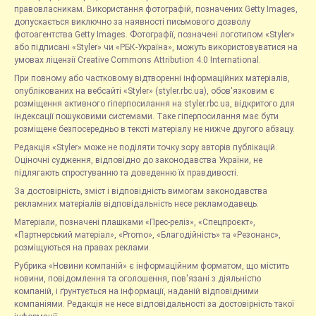
правовласникам. Використання фотографій, позначених Getty Images,
допускається виключно за наявності письмового дозволу
фотоагентства Getty Images. Фотографії, позначені логотипом «Styler»
або підписані «Styler» чи «РБК-Україна», можуть використовуватися на
умовах ліцензії Creative Commons Attribution 4.0 International.
При повному або частковому відтворенні інформаційних матеріалів,
опублікованих на вебсайті «Styler» (styler.rbc.ua), обов'язковим є
розміщення активного гіперпосилання на styler.rbc.ua, відкритого для
індексації пошуковими системами. Таке гіперпосилання має бути
розміщене безпосередньо в тексті матеріалу не нижче другого абзацу.
Редакція «Styler» може не поділяти точку зору авторів публікацій.
Оціночні судження, відповідно до законодавства України, не
підлягають спростуванню та доведенню їх правдивості.
За достовірність, зміст і відповідність вимогам законодавства
рекламних матеріалів відповідальність несе рекламодавець.
Матеріали, позначені плашками «Прес-реліз», «Спецпроєкт»,
«Партнерський матеріал», «Promo», «Благодійність» та «Резонанс»,
розміщуються на правах реклами.
Рубрика «Новини компаній» є інформаційним форматом, що містить
новини, повідомлення та оголошення, пов'язані з діяльністю
компаній, і ґрунтується на інформації, наданій відповідними
компаніями. Редакція не несе відповідальності за достовірність такої