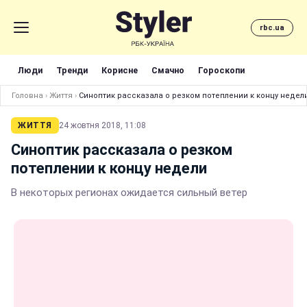
rbc.ua
Люди
Тренди
Корисне
Смачно
Гороскопи
Головна
›
Життя
›
Синоптик рассказала о резком потеплении к концу недел
ЖИТТЯ
24 жовтня 2018, 11:08
Синоптик рассказала о резком
потеплении к концу недели
В некоторых регионах ожидается сильный ветер