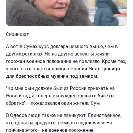
Скриншот
А вот в Сумах курс доллара немного выше, чем в
других регионах. Но на другие аспекты жизни
горожан военное положение не повлияло. Кроме тех,
у кого есть родственники в России. Ведь
граница
для боеспособных мужчин под замком
.
"Ко мне сын должен был из России приехать на
Новый год, а теперь вынужден сдавать билеты
обратно", - пожаловался один житель Сум.
В Одессе люди также не паникуют. Единственное,
что цены на продукты немного подскочили. Но
причина этого - не военное положение.