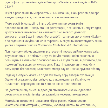
Ідентифікатор онлайн-медіа в Реєстрі суб’єктів у сфері медіа — R40-
05347
Styler є розважальним проєктом «РБК-Україна», який розповідає про
людей, тренди і все, що цікаво читати поза новинами.
Фотографії, ілюстрації та інші зображення належать їхнім
правовласникам. Використання фотографій, позначених Getty Images,
допускається виключно за наявності письмового дозволу
фотоагентства Getty Images. Фотографії, позначені логотипом «Styler»
або підписані «Styler» чи «РБК-Україна», можуть використовуватися на
умовах ліцензії Creative Commons Attribution 4.0 International.
При повному або частковому відтворенні інформаційних матеріалів,
опублікованих на вебсайті «Styler» (styler.rbc.ua), обов'язковим є
розміщення активного гіперпосилання на styler.rbc.ua, відкритого для
індексації пошуковими системами. Таке гіперпосилання має бути
розміщене безпосередньо в тексті матеріалу не нижче другого абзацу.
Редакція «Styler» може не поділяти точку зору авторів публікацій.
Оціночні судження, відповідно до законодавства України, не
підлягають спростуванню та доведенню їх правдивості.
За достовірність, зміст і відповідність вимогам законодавства
рекламних матеріалів відповідальність несе рекламодавець.
Матеріали, позначені плашками «Прес-реліз», «Спецпроєкт»,
«Партнерський матеріал», «Promo», «Благодійність» та «Резонанс»,