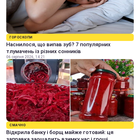
ГОРОСКОПИ
Наснилося, що випав зуб? 7 популярних
тлумачень із різних сонників
06 серпня 2026, 14:21
СМАЧНО
Відкрила банку і борщ майже готовий: ця
заправка заощадить взимку час і гроші