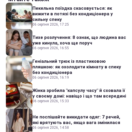
Пекельна поїздка скасовується: як
вижити в потязі без кондиціонера у
сильну спеку
06 серпня 2026, 17:25
Тихе розлучення: 8 ознак, що людина вас
уже кинула, хоча ще поруч
06 серпня 2026, 16:55
Геніальний трюк із пластиковою
пляшкою: як охолодити кімнату в спеку
без кондиціонера
06 серпня 2026, 16:19
Жінка зробила "капсулу часу" й сховала її
у своєму домі: навіщо і що там всередині
06 серпня 2026, 15:33
Не поспішайте викидати одяг: 7 речей,
які врятують вас, якщо вага змінилася
06 серпня 2026, 14:58