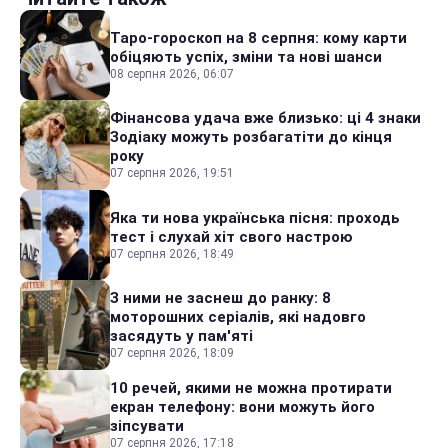
Таро-гороскоп на 8 серпня: кому карти
обіцяють успіх, зміни та нові шанси
08 серпня 2026, 06:07
Фінансова удача вже близько: ці 4 знаки
Зодіаку можуть розбагатіти до кінця
року
07 серпня 2026, 19:51
Яка ти нова українська пісня: проходь
тест і слухай хіт свого настрою
07 серпня 2026, 18:49
З ними не заснеш до ранку: 8
моторошних серіалів, які надовго
засядуть у пам'яті
07 серпня 2026, 18:09
10 речей, якими не можна протирати
екран телефону: вони можуть його
зіпсувати
07 серпня 2026, 17:18