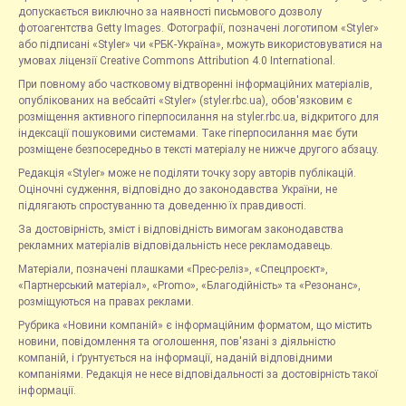
допускається виключно за наявності письмового дозволу
фотоагентства Getty Images. Фотографії, позначені логотипом «Styler»
або підписані «Styler» чи «РБК-Україна», можуть використовуватися на
умовах ліцензії Creative Commons Attribution 4.0 International.
При повному або частковому відтворенні інформаційних матеріалів,
опублікованих на вебсайті «Styler» (styler.rbc.ua), обов'язковим є
розміщення активного гіперпосилання на styler.rbc.ua, відкритого для
індексації пошуковими системами. Таке гіперпосилання має бути
розміщене безпосередньо в тексті матеріалу не нижче другого абзацу.
Редакція «Styler» може не поділяти точку зору авторів публікацій.
Оціночні судження, відповідно до законодавства України, не
підлягають спростуванню та доведенню їх правдивості.
За достовірність, зміст і відповідність вимогам законодавства
рекламних матеріалів відповідальність несе рекламодавець.
Матеріали, позначені плашками «Прес-реліз», «Спецпроєкт»,
«Партнерський матеріал», «Promo», «Благодійність» та «Резонанс»,
розміщуються на правах реклами.
Рубрика «Новини компаній» є інформаційним форматом, що містить
новини, повідомлення та оголошення, пов'язані з діяльністю
компаній, і ґрунтується на інформації, наданій відповідними
компаніями. Редакція не несе відповідальності за достовірність такої
інформації.