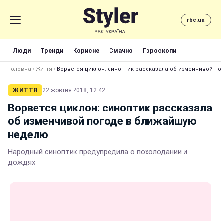
rbc.ua
Люди
Тренди
Корисне
Смачно
Гороскопи
Головна
›
Життя
›
Ворвется циклон: синоптик рассказала об изменчивой 
ЖИТТЯ
22 жовтня 2018, 12:42
Ворвется циклон: синоптик рассказала
об изменчивой погоде в ближайшую
неделю
Народный синоптик предупредила о похолодании и
дождях