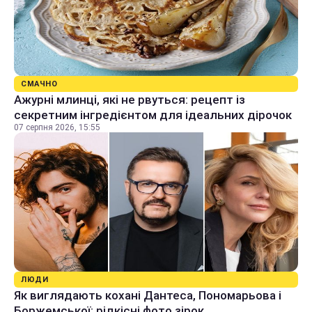
СМАЧНО
Ажурні млинці, які не рвуться: рецепт із
секретним інгредієнтом для ідеальних дірочок
07 серпня 2026, 15:55
ЛЮДИ
Як виглядають кохані Дантеса, Пономарьова і
Боржемської: рідкісні фото зірок