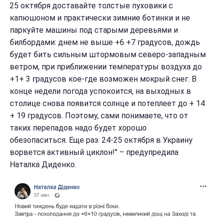
25 октября доставайте толстые пуховики с
капюшоном и практически зимние ботинки и не
паркуйте машины под старыми деревьями и
билбордами: днем не выше +6 +7 градусов, дождь
будет бить сильным штормовым северо-западным
ветром, при приближении температуры воздуха до
+1+ 3 градусов кое-где возможен мокрый снег. В
конце недели погода успокоится, на выходных в
столице снова появится солнце и потеплеет до + 14
+ 19 градусов. Поэтому, сами понимаете, что от
таких перепадов надо будет хорошо
обезопаситься. Еще раз. 24-25 октября в Украину
ворвется активный циклон!" – предупредила
Наталка Диденко.