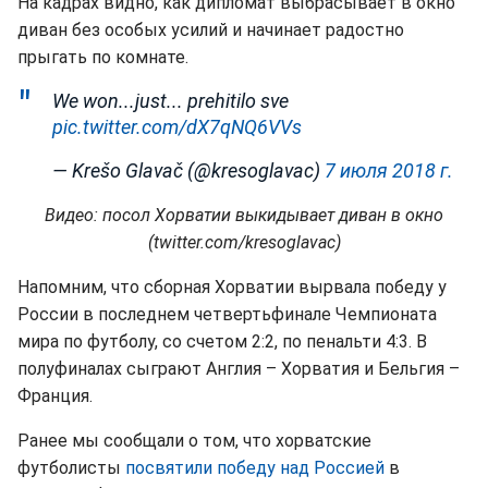
На кадрах видно, как дипломат выбрасывает в окно
диван без особых усилий и начинает радостно
прыгать по комнате.
We won...just... prehitilo sve
pic.twitter.com/dX7qNQ6VVs
— Krešo Glavač (@kresoglavac)
7 июля 2018 г.
Видео: посол Хорватии выкидывает диван в окно
(twitter.com/kresoglavac)
Напомним, что сборная Хорватии вырвала победу у
России в последнем четвертьфинале Чемпионата
мира по футболу, со счетом 2:2, по пенальти 4:3. В
полуфиналах сыграют Англия – Хорватия и Бельгия –
Франция.
Ранее мы сообщали о том, что хорватские
футболисты
посвятили победу над Россией
в