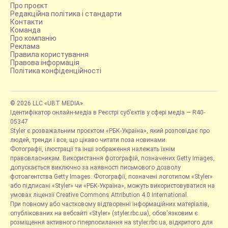
Про проєкт
Редакційна політика і стандарти
Контакти
Команда
Про компанію
Реклама
Правила користування
Правова інформація
Політика конфіденційності
© 2026 LLC «UBT MEDIA»
Ідентифікатор онлайн-медіа в Реєстрі суб’єктів у сфері медіа — R40-
05347
Styler є розважальним проєктом «РБК-Україна», який розповідає про
людей, тренди і все, що цікаво читати поза новинами.
Фотографії, ілюстрації та інші зображення належать їхнім
правовласникам. Використання фотографій, позначених Getty Images,
допускається виключно за наявності письмового дозволу
фотоагентства Getty Images. Фотографії, позначені логотипом «Styler»
або підписані «Styler» чи «РБК-Україна», можуть використовуватися на
умовах ліцензії Creative Commons Attribution 4.0 International.
При повному або частковому відтворенні інформаційних матеріалів,
опублікованих на вебсайті «Styler» (styler.rbc.ua), обов'язковим є
розміщення активного гіперпосилання на styler.rbc.ua, відкритого для