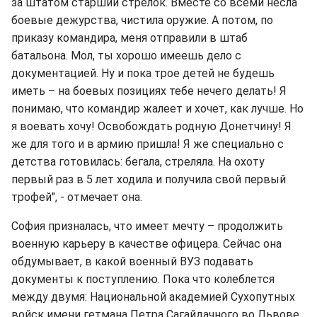
за штатом старший стрелок. Вместе со всеми несла
боевые дежурства, чистила оружие. А потом, по
приказу командира, меня отправили в штаб
батальона. Мол, ты хорошо имеешь дело с
документацией. Ну и пока трое детей не будешь
иметь – на боевых позициях тебе нечего делать! Я
понимаю, что командир жалеет и хочет, как лучше. Но
я воевать хочу! Освобождать родную Донетчину! Я
же для того и в армию пришла! Я же специально с
детства готовилась: бегала, стреляла. На охоту
первый раз в 5 лет ходила и получила свой первый
трофей", - отмечает она.
София призналась, что имеет мечту – продолжить
военную карьеру в качестве офицера. Сейчас она
обдумывает, в какой военный ВУЗ подавать
документы к поступлению. Пока что колеблется
между двумя: Национальной академией Сухопутных
войск имени гетмана Петра Сагайдачного во Львове