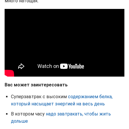
много натощак.
Вас может заинтересовать
Суперзавтрак с высоким
содержанием белка,
который насыщает энергией на весь день
В котором часу
надо завтракать, чтобы жить
дольше