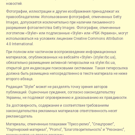
новостей.
Фотографии, иллюстрации и другие изображения принадлежат их
правообладателям. Использование фотографий, отмеченных Getty
Images, допускается исключительно при наличии письменного
разрешения фотоагентства Getty Images. Фотографии, отмеченные
логотипом «Styler» или подписанные «Styler» или «РБК-Украина», могут
использоваться на условиях лицензии Creative Commons Attribution
4.0 International.
При полном или частичном воспроизведении информационных
материалов, опубликованных на вебсайте «Styler» (styler.rbc.ua),
обязательно размещение активной гиперссылки на styler.rbc.ua,
открытой для индексации поисковыми системами. Такая гиперссылка
должна быть размещена непосредственно в тексте материала не ниже
второго абзаца.
Редакция "Styler" может не разделять точку зрения авторов
публикаций. Оценочные суждения, согласно законодательству
Украины, не подлежат опровержению и доказыванию их правдивости.
За достоверность, содержание и соответствие требованиям
законодательства рекламных материалов ответственность несет
рекламодатель.
Материалы, отмеченные плашками "Пресс-релиз", "Спецпроект",
"Партнерский материал", "Promo", "Благотворительность" и "Резонанс",
размещаются на правах рекламы.