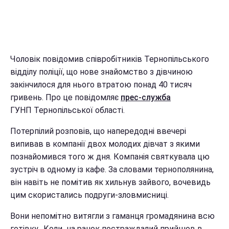
Чоловік повідомив співробітників Тернопільського
відділу поліції, що нове знайомство з дівчиною
закінчилося для нього втратою понад 40 тисяч
гривень. Про це повідомляє
прес-служба
ГУНП Тернопільської області.
Потерпілий розповів, що напередодні ввечері
випивав в компанії двох молодих дівчат з якими
познайомився того ж дня. Компанія святкувала цю
зустріч в одному із кафе. За словами тернополянина,
він навіть не помітив як хильнув зайвого, вочевидь
цим скористались подруги-зловмисниці.
Вони непомітно витягли з гаманця громадянина всю
готівку. Коли на ранок постраждалий прийшов в