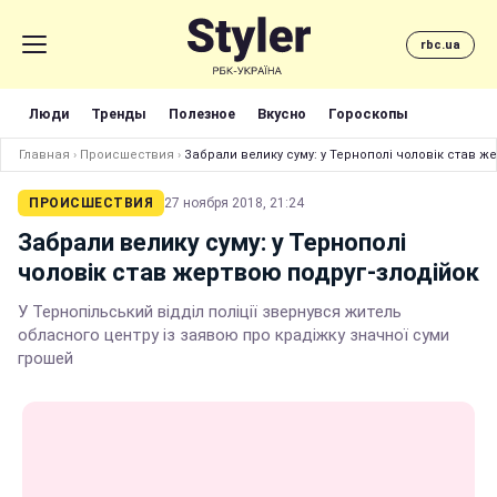
rbc.ua
Люди
Тренды
Полезное
Вкусно
Гороскопы
Главная
›
Происшествия
›
Забрали велику суму: у Тернополі чоловік став ж
ПРОИСШЕСТВИЯ
27 ноября 2018, 21:24
Забрали велику суму: у Тернополі
чоловік став жертвою подруг-злодійок
У Тернопільський відділ поліції звернувся житель
обласного центру із заявою про крадіжку значної суми
грошей