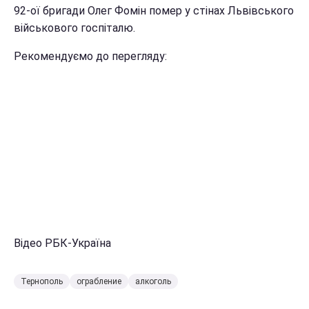
92-ої бригади Олег Фомін помер у стінах Львівського
військового госпіталю.
Рекомендуємо до перегляду:
Відео РБК-Україна
Тернополь
ограбление
алкоголь