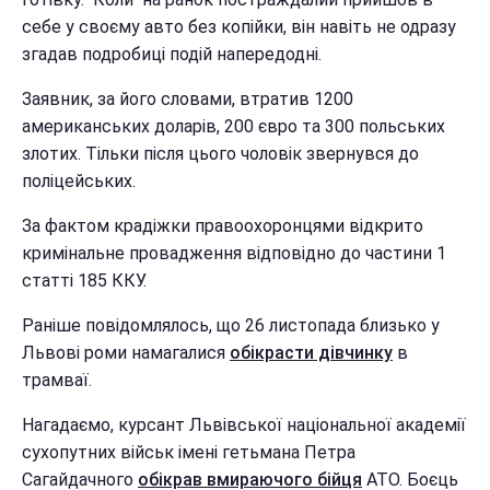
себе у своєму авто без копійки, він навіть не одразу
згадав подробиці подій напередодні.
Заявник, за його словами, втратив 1200
американських доларів, 200 євро та 300 польських
злотих. Тільки після цього чоловік звернувся до
поліцейських.
За фактом крадіжки правоохоронцями відкрито
кримінальне провадження відповідно до частини 1
статті 185 ККУ.
Раніше повідомлялось, що 26 листопада близько у
Львові роми намагалися
обікрасти дівчинку
в
трамваї.
Нагадаємо, курсант Львівської національної академії
сухопутних військ імені гетьмана Петра
Сагайдачного
обікрав вмираючого бійця
АТО. Боєць