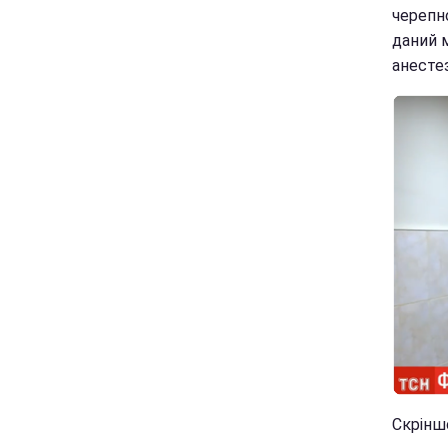
черепн
даний м
анесте
Скрінш