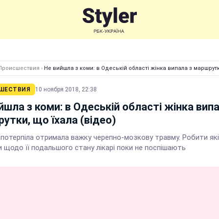
Происшествия
›
Не вийшла з коми: в Одеській області жінка випала з маршрутк
ШЕСТВИЯ
10 ноября 2018, 22:38
йшла з коми: в Одеській області жінка випа
утки, що їхала (відео)
а потерпіла отримала важку черепно-мозкову травму. Робити як
 щодо її подальшого стану лікарі поки не поспішають