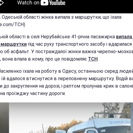
в Одеській області жінка випала з маршрутки, що їхала
be.com/ТСН)
кій області в селі Нерубайське 41-річна пасажирка
випала
 маршрутки
під час руху транспортного засобу і вдарилася
ю об асфальт. У постраждалої жінки важка черепно-мозко
 вона впала в кому, про це повідомляє
ТСН
.
Василенко їхала на роботу в Одесу, останньою серед люде
і їй вдалося втиснутися в переповнену маршрутку. Водій в
ти до закруглення на дорозі, і раптом пролунав крик в салоні
 на проїжджу частину дороги.