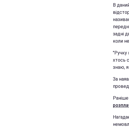
В дани
відстор
назива
передні
задні д
коли н
"Ручку 
хтось с
знаю, я
За ная
провед
Раніше
розпла
Нагада
немовл