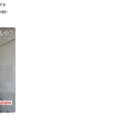
я в
кар-