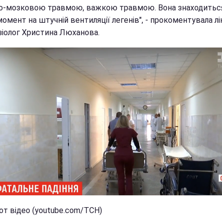
о-мозковою травмою, важкою травмою. Вона знаходитьс
омент на штучній вентиляції легенів", - прокоментувала лі
зіолог Христина Люханова.
от відео (youtube.com/ТСН)