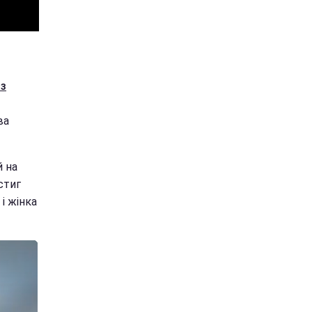
 з
ва
й на
стиг
 і жінка