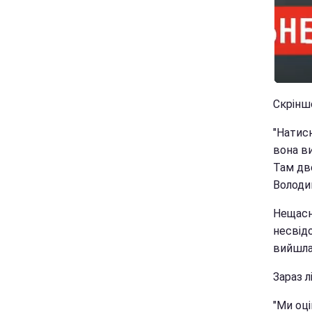
Скрінш
"Натисн
вона ви
Там две
Володи
Нещасн
несвідо
вийшла
Зараз л
"Ми оці