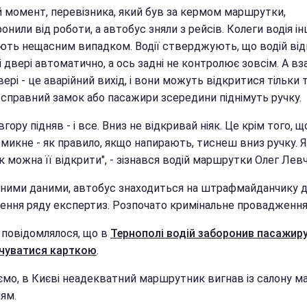
й момент, перевізника, який був за кермом маршрутки,
онили від роботи, а автобус зняли з рейсів. Колеги водія і
ють нещасним випадком. Водії стверджують, що водій ві
 двері автоматично, а ось задні не контролює зовсім. А вза
вері - це аварійний вихід, і вони можуть відкритися тільки т
есправний замок або пасажири зсередини піднімуть ручку.
вгору підняв - і все. Вниз не відкривай ніяк. Це крім того, 
микне - як правило, якщо напирають, тиснеш вниз ручку. Я
к можна її відкрити", - зізнався водій маршрутки Олег Лев
вними даними, автобус знаходиться на штрафмайданчику 
ення ряду експертиз. Розпочато кримінальне провадженн
 повідомлялося, що в
Тернополі водій заборонив пасажир
чуватися карткою
.
ємо, в Києві неадекватний маршрутник вигнав із салону ма
ям.