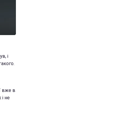
в, і
такого.
ї вже в
 і не