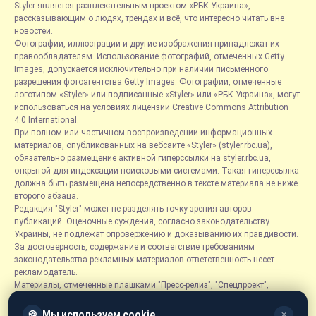
Styler является развлекательным проектом «РБК-Украина»,
рассказывающим о людях, трендах и всё, что интересно читать вне
новостей.
Фотографии, иллюстрации и другие изображения принадлежат их
правообладателям. Использование фотографий, отмеченных Getty
Images, допускается исключительно при наличии письменного
разрешения фотоагентства Getty Images. Фотографии, отмеченные
логотипом «Styler» или подписанные «Styler» или «РБК-Украина», могут
использоваться на условиях лицензии Creative Commons Attribution
4.0 International.
При полном или частичном воспроизведении информационных
материалов, опубликованных на вебсайте «Styler» (styler.rbc.ua),
обязательно размещение активной гиперссылки на styler.rbc.ua,
открытой для индексации поисковыми системами. Такая гиперссылка
должна быть размещена непосредственно в тексте материала не ниже
второго абзаца.
Редакция "Styler" может не разделять точку зрения авторов
публикаций. Оценочные суждения, согласно законодательству
Украины, не подлежат опровержению и доказыванию их правдивости.
За достоверность, содержание и соответствие требованиям
законодательства рекламных материалов ответственность несет
рекламодатель.
Материалы, отмеченные плашками "Пресс-релиз", "Спецпроект",
"Партнерский материал", "Promo", "Благотворительность" и "Резонанс",
размещаются на правах рекламы.
🍪
Мы используем cookie
✕