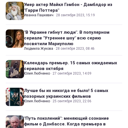
Умер актер Майкл Гэмбон - Дамблдор из
"Гарри Поттера"
Иванна Пашкевич
·
28 сентября 2023, 15:19
"В Украине гибнут люди". В популярном
сериале "Утреннее шоу" всю серию
посвятили Мариуполю
Людмила Жукова
·
28 сентября 2023, 08:46
Календарь премьер. 15 самых ожидаемых
сериалов октября
Юлия Любченко
·
27 сентября 2023, 14:09
Лучше бы их никогда не было! 5 самых
позорных украинских фильмов
Юлия Любченко
·
25 сентября 2023, 22:06
"Путь поколений": меняющий сознание
фильм о Донбассе. Когда премьера в