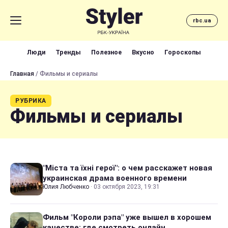
rbc.ua
Люди
Тренды
Полезное
Вкусно
Гороскопы
Главная
/ Фильмы и сериалы
РУБРИКА
Фильмы и сериалы
"Міста та їхні герої": о чем расскажет новая
украинская драма военного времени
Юлия Любченко
·
03 октября 2023, 19:31
Фильм "Короли рэпа" уже вышел в хорошем
качестве: где смотреть онлайн