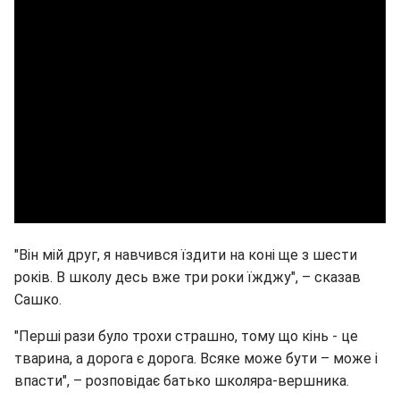
"Він мій друг, я навчився їздити на коні ще з шести
років. В школу десь вже три роки їжджу", – сказав
Сашко.
"Перші рази було трохи страшно, тому що кінь - це
тварина, а дорога є дорога. Всяке може бути – може і
впасти", – розповідає батько школяра-вершника.