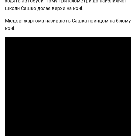
ходять автобуси. Тому три кілометри до найближчої
школи Сашко долає верхи на коні.
Місцеві жартома називають Сашка принцом на білому
коні.