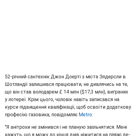
52-річний сантехнік Джон Доерті з міста Элдерсли в
Шотландії залишився працювати, не дивлячись на те,
що він став володарем £ 14 млн ($17,3 млн), виграних
у лотереї. Крім цього, чоловік навіть записався на
курси підвищення кваліфікації, щоб освоїти додаткову
професію газовика, повідомляє
Metro
.
"Я анітрохи не змінився і не планую звільнятися. Мені
кажуть, що я можу до кінця днів ніжитися на пляжі де-