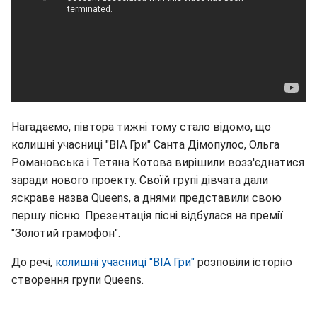
Нагадаємо, півтора тижні тому стало відомо, що
колишні учасниці "ВІА Гри" Санта Дімопулос, Ольга
Романовська і Тетяна Котова вирішили возз'єднатися
заради нового проекту. Своїй групі дівчата дали
яскраве назва Queens, а днями представили свою
першу пісню. Презентація пісні відбулася на премії
"Золотий грамофон".
До речі,
колишні учасниці "ВІА Гри"
розповіли історію
створення групи Queens.