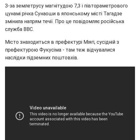
З-за землетрусу магнітудою 7,3 і півтораметрового
цунамі річка Сунаоши в японському місті Тагадзе
змінила напрям течії. Про це повідомляє російська
служба ВВС.
Місто знаходиться в префектурі Міягі, сусідній з
префектурою Фукусіма - там теж відчувалися
наслідки підземних поштовхів.