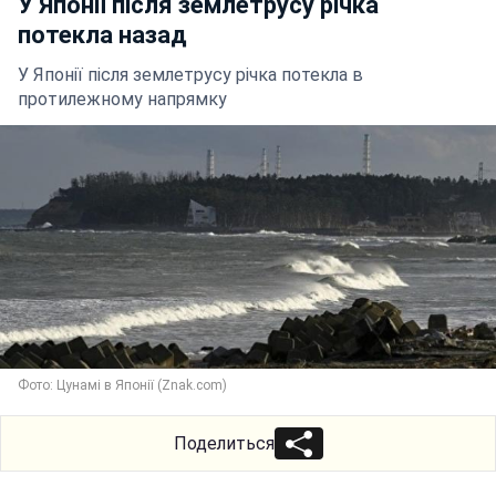
У Японії після землетрусу річка
потекла назад
У Японії після землетрусу річка потекла в
протилежному напрямку
Фото: Цунамі в Японії (Znak.com)
Поделиться