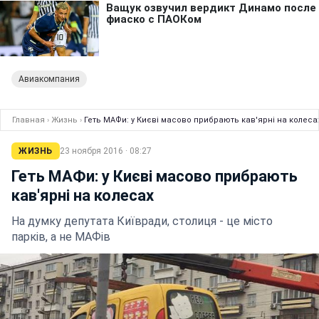
Авиакомпания
Главная
›
Жизнь
›
Геть МАФи: у Києві масово прибрають кав'ярні на колеса
ЖИЗНЬ
23 ноября 2016 · 08:27
Геть МАФи: у Києві масово прибрають
кав'ярні на колесах
На думку депутата Київради, столиця - це місто
парків, а не МАФів