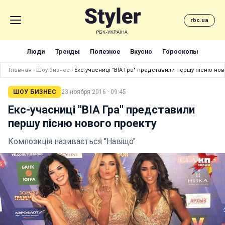
rbc.ua
Люди
Тренды
Полезное
Вкусно
Гороскопы
Главная
›
Шоу бизнес
›
Екс-учасниці "ВІА Гра" представили першу пісню нов
ШОУ БИЗНЕС
23 ноября 2016 · 09:45
Екс-учасниці "ВІА Гра" представили
першу пісню нового проекту
Композиція називається "Навіщо"