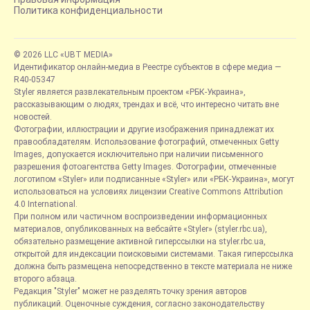
Политика конфиденциальности
© 2026 LLC «UBT MEDIA»
Идентификатор онлайн-медиа в Реестре субъектов в сфере медиа —
R40-05347
Styler является развлекательным проектом «РБК-Украина»,
рассказывающим о людях, трендах и всё, что интересно читать вне
новостей.
Фотографии, иллюстрации и другие изображения принадлежат их
правообладателям. Использование фотографий, отмеченных Getty
Images, допускается исключительно при наличии письменного
разрешения фотоагентства Getty Images. Фотографии, отмеченные
логотипом «Styler» или подписанные «Styler» или «РБК-Украина», могут
использоваться на условиях лицензии Creative Commons Attribution
4.0 International.
При полном или частичном воспроизведении информационных
материалов, опубликованных на вебсайте «Styler» (styler.rbc.ua),
обязательно размещение активной гиперссылки на styler.rbc.ua,
открытой для индексации поисковыми системами. Такая гиперссылка
должна быть размещена непосредственно в тексте материала не ниже
второго абзаца.
Редакция "Styler" может не разделять точку зрения авторов
публикаций. Оценочные суждения, согласно законодательству