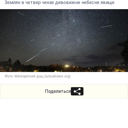
Землян в четвер чекає дивовижне небесне явище
Фото: Метеоритний дощ (actualnews.org)
Поделиться