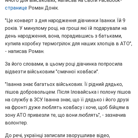
нічого для військових, написав на своїй Facebook-
странице
Роман Донік.
"Це конверт з дня народження дівчинки Іванки. Їй 9
років. У минулому році, на гроші які їй подарували на
день народження, вона, порадившись з батьками,
купила коробку термогрілок для наших хлопців в АТО",
- написав Роман.
За його словами, в цьому році дівчинка попросила
відвезти військовим "смачної ковбаси".
"Іванна знає багатьох військових. Її рідний дядько,
пішов добровольцем. Після Іловайська і полону пішов
на службу в ЗСУ. Іванна знає, що її дядько і його друзі
на фронті дуже люблять ковбасу і хоче, щоб бійцям в
зону АТО привезли те, що вони люблять", - зазначив
волонтер.
До речі, українці записали зворушливе відео,