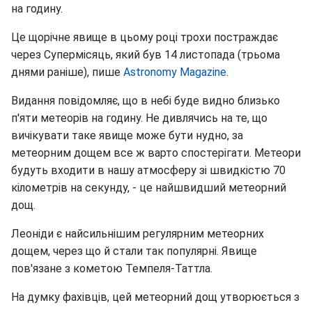
на годину.
Це щорічне явище в цьому році трохи постраждає
через Супермісяць, який був 14 листопада (трьома
днями раніше), пише
Astronomy Magazine
.
Видання повідомляє, що в небі буде видно близько
п'яти метеорів на годину. Не дивлячись на те, що
вичікувати таке явище може бути нудно, за
метеорним дощем все ж варто спостерігати. Метеори
будуть входити в нашу атмосферу зі швидкістю 70
кілометрів на секунду, - це найшвидший метеорний
дощ.
Леоніди є найсильнішим регулярним метеорних
дощем, через що й стали так популярні. Явище
пов'язане з кометою Темпеля-Таттла.
На думку фахівців, цей метеорний дощ утворюється з