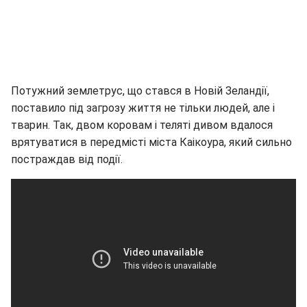
Потужний землетрус, що стався в Новій Зеландії,
поставило під загрозу життя не тільки людей, але і
тварин. Так, двом коровам і теляті дивом вдалося
врятуватися в передмісті міста Каікоура, який сильно
постраждав від події.