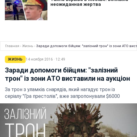
Главная
›
Жизнь
›
Заради допомоги бійцям: "залізний трон" із зони АТО вис
ЖИЗНЬ
14 ноября 2016 · 12:49
Заради допомоги бійцям: "залізний
трон" із зони АТО виставили на аукціон
За трон з уламків снарядів, який нагадує трон із
серіалу "Гра престолів", вже запропонували $6000