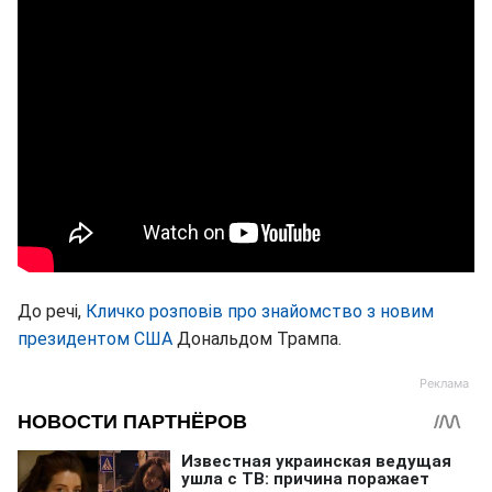
До речі,
Кличко розповів про знайомство з новим
президентом США
Дональдом Трампа.