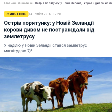
Главная
›
Животные
›
Острів порятунку: у Новій Зеландії корови дивом не 
ЖИВОТНЫЕ
14 ноября 2016 · 12:20
Острів порятунку: у Новій Зеландії
корови дивом не постраждали від
землетрусу
У неділю у Новій Зеландії стався землетрус
магнітудою 7,5