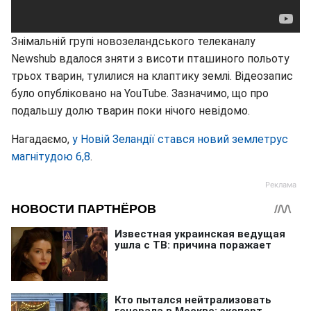
Знімальній групі новозеландського телеканалу
Newshub вдалося зняти з висоти пташиного польоту
трьох тварин, тулилися на клаптику землі. Відеозапис
було опубліковано на YouTube. Зазначимо, що про
подальшу долю тварин поки нічого невідомо.
Нагадаємо,
у Новій Зеландії стався новий землетрус
магнітудою 6,8
.