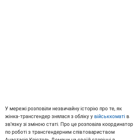
У мережі розповіли незвичайну історію про те, як
жінка-трансгендер знялася з обліку у
військкоматі
в
зв'язку зі зміною статі. Про це розповіла координатор
по роботі з трансгендерним співтовариством
Анастасія Крістель Домани на своїй сторінці в