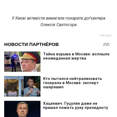
У Києві активісти вимагали покарати доґхантера
Олексія Святогора