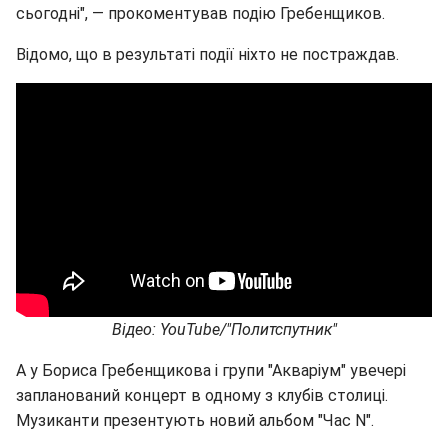
сьогодні", ― прокоментував подію Гребенщиков.
Відомо, що в результаті події ніхто не постраждав.
Відео: YouTube/"Политспутник"
А у Бориса Гребенщикова і групи "Акваріум" увечері
запланований концерт в одному з клубів столиці.
Музиканти презентують новий альбом "Час N".