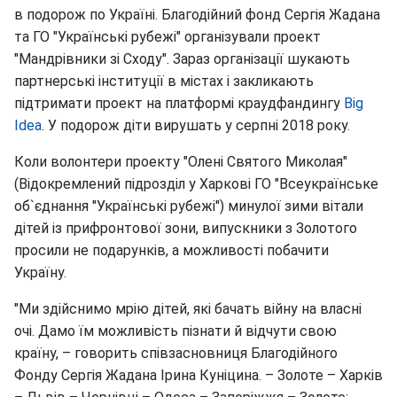
в подорож по Україні. Благодійний фонд Сергія Жадана
та ГО "Українські рубежі" організували проект
"Мандрівники зі Сходу". Зараз організації шукають
партнерські інституції в містах і закликають
підтримати проект на платформі краудфандингу
Big
Idea
. У подорож діти вирушать у серпні 2018 року.
Коли волонтери проекту "Олені Святого Миколая"
(Відокремлений підрозділ у Харкові ГО "Всеукраїнське
об`єднання "Українські рубежі") минулої зими вітали
дітей із прифронтової зони, випускники з Золотого
просили не подарунків, а можливості побачити
Україну.
"Ми здійснимо мрію дітей, які бачать війну на власні
очі. Дамо їм можливість пізнати й відчути свою
країну, – говорить співзасновниця Благодійного
Фонду Сергія Жадана Ірина Куніцина. – Золоте – Харків