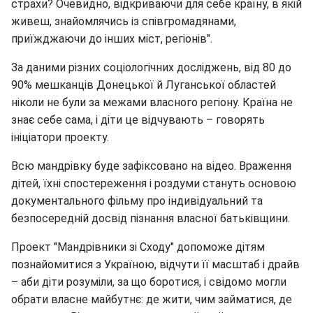
страхи? Очевидно, відкриваючи для себе країну, в якій
живеш, знайомлячись із співгромадянами,
приїжджаючи до інших міст, регіонів".
За даними різних соціологічних досліджень, від 80 до
90% мешканців Донецької й Луганської областей
ніколи не були за межами власного регіону. Країна не
знає себе сама, і діти це відчувають – говорять
ініціатори проекту.
Всю мандрівку буде зафіксовано на відео. Враження
дітей, їхні спостереження і роздуми стануть основою
документального фільму про індивідуальний та
безпосередній досвід пізнання власної батьківщини.
Проект "Мандрівники зі Сходу" допоможе дітям
познайомитися з Україною, відчути її масштаб і драйв
– аби діти розуміли, за що боротися, і свідомо могли
обрати власне майбутнє: де жити, чим займатися, де