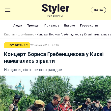
rbc.ua
Люди
Тренды
Полезное
Вкусно
Гороскопы
Главная
›
Шоу бизнес
›
Концерт Бориса Гребенщикова у Києві намагались 
ШОУ БИЗНЕС
22 июня 2018 · 20:02
Концерт Бориса Гребенщикова у Києві
намагались зірвати
На щастя, ніхто не постраждав