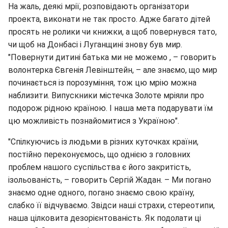
На жаль, деякі мрії, розповідають організатори
проекта, виконати не так просто. Адже багато дітей
просять не ролики чи книжки, а щоб повернувся тато,
чи щоб на Донбасі і Луганщині знову був мир.
"Повернути дитині батька ми не можемо , – говорить
волонтерка Євгенія Левінштейн, – але знаємо, що мир
починається із порозуміння, тож цю мрію можна
наблизити. Випускники містечка Золоте мріяли про
подорож рідною країною. І наша мета подарувати їм
цю можливість познайомитися з Україною".
"Спілкуючись із людьми в різних куточках країни,
постійно переконуємось, що однією з головних
проблем нашого суспільства є його закритість,
ізольованість, – говорить Сергій Жадан. – Ми погано
знаємо одне одного, погано знаємо свою країну,
слабко її відчуваємо. Звідси наші страхи, стереотипи,
наша цілковита дезорієнтованість. Як подолати ці