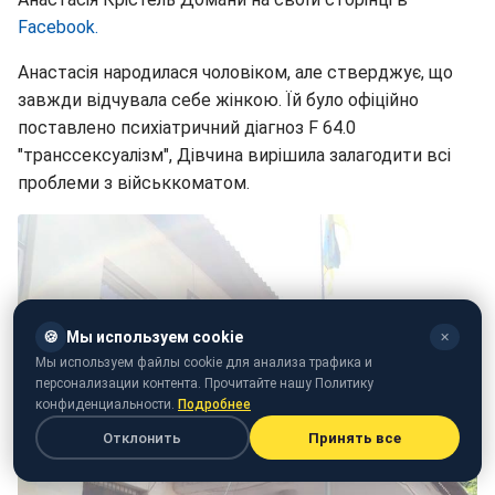
Facebook.
Анастасія народилася чоловіком, але стверджує, що
завжди відчувала себе жінкою. Їй було офіційно
поставлено психіатричний діагноз F 64.0
"транссексуалізм", Дівчина вирішила залагодити всі
проблеми з військкоматом.
🍪
Мы используем cookie
✕
Мы используем файлы cookie для анализа трафика и
персонализации контента. Прочитайте нашу Политику
конфиденциальности.
Подробнее
Отклонить
Принять все