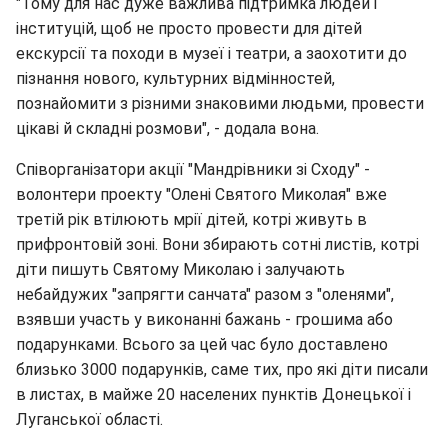
"Тому для нас дуже важлива підтримка людей і
інституцій, щоб не просто провести для дітей
екскурсії та походи в музеї і театри, а заохотити до
пізнання нового, культурних відмінностей,
познайомити з різними знаковими людьми, провести
цікаві й складні розмови", - додала вона.
Співорганізатори акції "Мандрівники зі Сходу" -
волонтери проекту "Олені Святого Миколая" вже
третій рік втілюють мрії дітей, котрі живуть в
прифронтовій зоні. Вони збирають сотні листів, котрі
діти пишуть Святому Миколаю і залучають
небайдужих "запрягти санчата" разом з "оленями",
взявши участь у виконанні бажань - грошима або
подарунками. Всього за цей час було доставлено
близько 3000 подарунків, саме тих, про які діти писали
в листах, в майже 20 населених пунктів Донецької і
Луганської області.