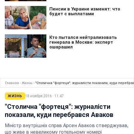
Главная
›
Жизнь
›
"Столична "фортеця": журналісти показали, куди перебра
ЖИЗНЬ
18 ноября 2016 · 11:47
"Столична "фортеця": журналісти
показали, куди перебрався Аваков
Міністр внутрішніх справ Арсен Аваков стверджував,
що живе в невеликому готельному номері