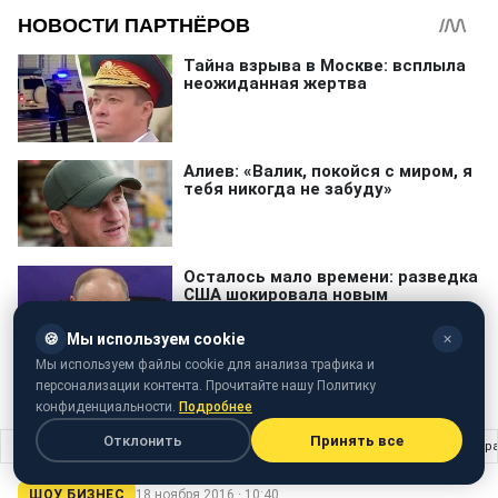
🍪
Мы используем cookie
✕
Мы используем файлы cookie для анализа трафика и
персонализации контента. Прочитайте нашу Политику
конфиденциальности.
Подробнее
Отклонить
Принять все
Главная
›
Шоу бизнес
›
Періс Хілтон зізналася за кого голосувала на вибо
ШОУ БИЗНЕС
18 ноября 2016 · 10:40