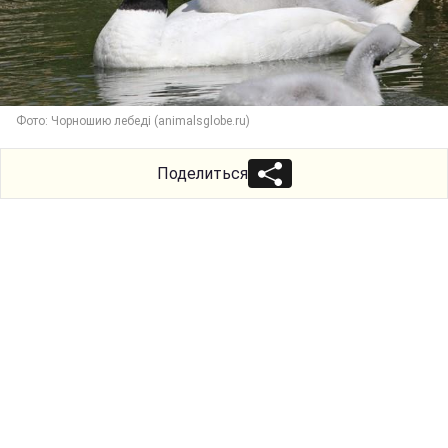
Фото: Чорношию лебеді (animalsglobe.ru)
Поделиться