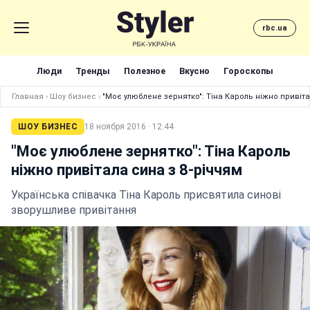
rbc.ua
Люди
Тренды
Полезное
Вкусно
Гороскопы
Главная
›
Шоу бизнес
›
"Моє улюблене зернятко": Тіна Кароль ніжно привіта
ШОУ БИЗНЕС
18 ноября 2016 · 12:44
"Моє улюблене зернятко": Тіна Кароль
ніжно привітала сина з 8-річчям
Українська співачка Тіна Кароль присвятила синові
зворушливе привітання