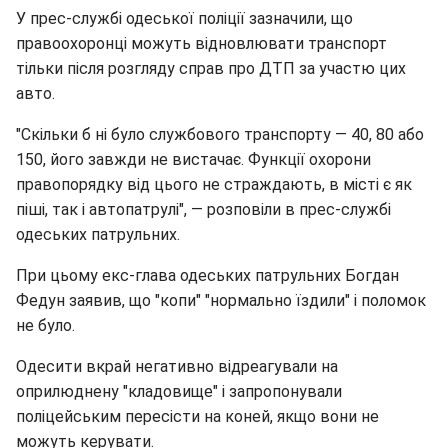
У прес-службі одеської поліції зазначили, що
правоохоронці можуть відновлювати транспорт
тільки після розгляду справ про ДТП за участю цих
авто.
"Скільки б ні було службового транспорту — 40, 80 або
150, його завжди не вистачає. Функції охорони
правопорядку від цього не страждають, в місті є як
піші, так і автопатрулі", — розповіли в прес-службі
одеських патрульних.
При цьому екс-глава одеських патрульних Богдан
Федун заявив, що "копи" "нормально їздили" і поломок
не було.
Одесити вкрай негативно відреагували на
оприлюднену "кладовище" і запропонували
поліцейським пересісти на коней, якщо вони не
можуть керувати.