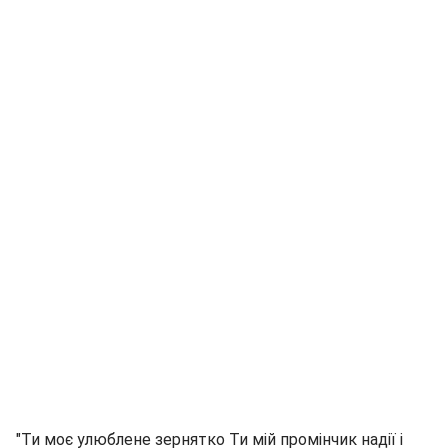
"Ти моє улюблене зернятко Ти мій промінчик надії і