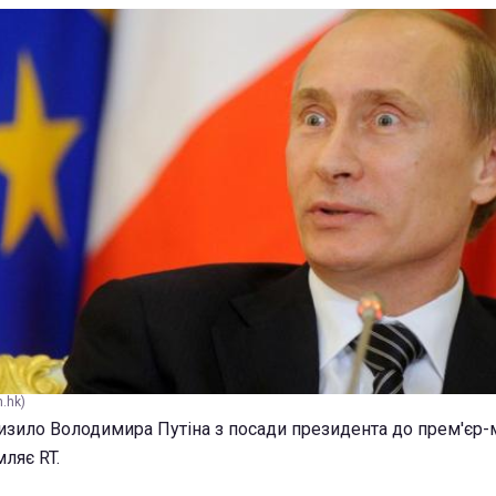
.hk)
низило Володимира Путіна з посади президента до прем'єр-м
мляє RT.