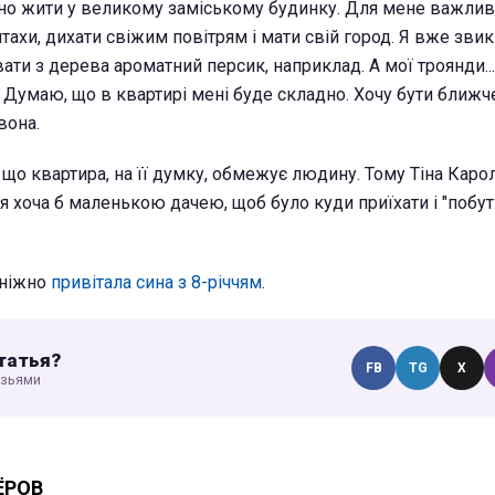
но жити у великому заміському будинку. Для мене важлив
птахи, дихати свіжим повітрям і мати свій город. Я вже звик
рвати з дерева ароматний персик, наприклад. А мої троянди.
. Думаю, що в квартирі мені буде складно. Хочу бути ближче
вона.
 що квартира, на її думку, обмежує людину. Тому Тіна Кар
 хоча б маленькою дачею, щоб було куди приїхати і "побут
 ніжно
привітала сина з 8-річчям
.
татья?
FB
TG
X
узьями