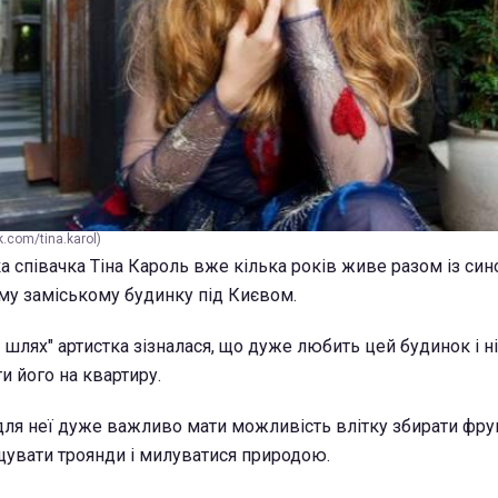
.com/tina.karol)
а співачка Тіна Кароль вже кілька років живе разом із си
му заміському будинку під Києвом.
 шлях" артистка зізналася, що дуже любить цей будинок і ні
и його на квартиру.
для неї дуже важливо мати можливість влітку збирати фру
щувати троянди і милуватися природою.