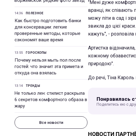
Боржемской: редкие фото звезд
"Мені дуже комфорт
вранці, як співають 
14:36
ПОЛЕЗНОЕ
можу піти в сад і зі
Как быстро подготовить банки
звикла до цієї краси
для консервации: легкие
проверенные методы, которые
кажуть", - розповіла 
сэкономят ваше время
Артистка відзначила,
13:55
ГОРОСКОПЫ
кожному обзавестися
Почему нельзя мыть пол после
природою".
гостей: что значит эта примета и
откуда она взялась
До речі, Тіна Кароль
13:14
ТРЕНДЫ
Не только лен: стилист раскрыла
Понравилась с
6 секретов комфортного образа в
Поделитесь ею с др
жару
Все новости