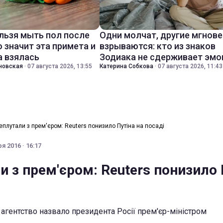
льзя мыть пол после
Одни молчат, другие мгнов
о значит эта примета и
взрываются: кто из знаков
а взялась
Зодиака не сдерживает эмо
новская
·
07 августа 2026, 13:55
Катерина Собкова
·
07 августа 2026, 11:43
еплутали з прем'єром: Reuters понизило Путіна на посаді
я 2016 · 16:17
 з прем'єром: Reuters понизило 
агентство назвало президента Росії прем'єр-міністром