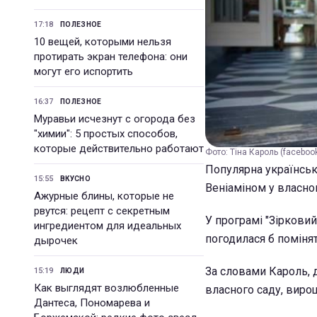
17:18
ПОЛЕЗНОЕ
10 вещей, которыми нельзя
протирать экран телефона: они
могут его испортить
16:37
ПОЛЕЗНОЕ
Муравьи исчезнут с огорода без
"химии": 5 простых способов,
которые действительно работают
Фото: Тіна Кароль (facebook
Популярна українськ
15:55
ВКУСНО
Веніаміном у власно
Ажурные блины, которые не
рвутся: рецепт с секретным
У програмі "Зірковий
ингредиентом для идеальных
погодилася б помінят
дырочек
За словами Кароль, 
15:19
ЛЮДИ
Как выглядят возлюбленные
власного саду, виро
Дантеса, Пономарева и