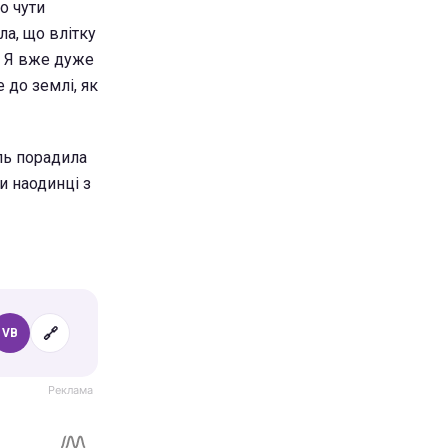
о чути
ла, що влітку
.. Я вже дуже
 до землі, як
оль порадила
и наодинці з
🔗
VB