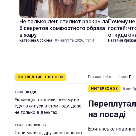
Не только лен: стилист раскрыла
Почему не
6 секретов комфортного образа
гостей: чт
в жару
откуда он
Катерина Собкова
·
07 августа 2026, 13:14
Наталия Крижа
Главная
›
Интересное
›
Пер
ПОСЛЕДНИЕ НОВОСТИ
18 ноябр
ИНТЕРЕСНОЕ
12:30
ЛЮДИ
Украинцы ответили, почему не
Переплутали
едут в отпуск в этом году: дело
на посаді
не только в деньгах
11:43
ГОРОСКОПЫ
Британське новинне 
Одни молчат, другие мгновенно