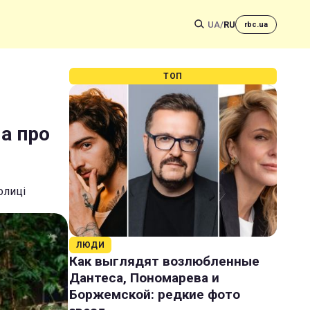
UA
/
RU
rbc.ua
ТОП
ла про
олиці
ЛЮДИ
Как выглядят возлюбленные
Дантеса, Пономарева и
Боржемской: редкие фото