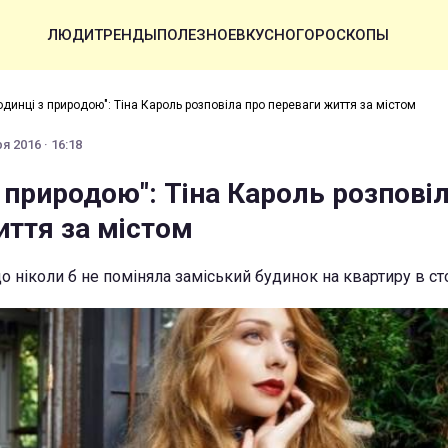
ЛЮДИ
ТРЕНДЫ
ПОЛЕЗНОЕ
ВКУСНО
ГОРОСКОПЫ
одинці з природою": Тіна Кароль розповіла про переваги життя за містом
я 2016 · 16:18
 природою": Тіна Кароль розпові
иття за містом
що ніколи б не поміняла заміський будинок на квартиру в ст