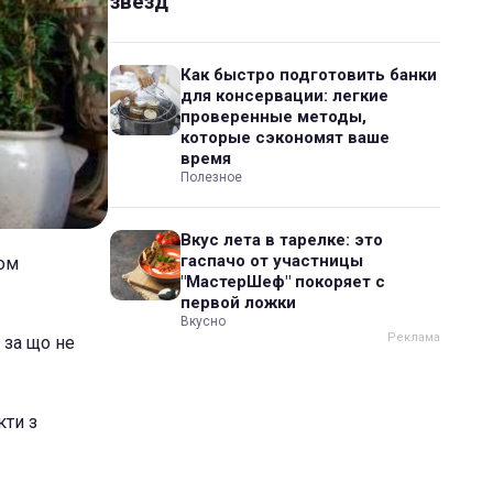
звезд
Как быстро подготовить банки
для консервации: легкие
проверенные методы,
которые сэкономят ваше
время
Полезное
Вкус лета в тарелке: это
гаспачо от участницы
ном
"МастерШеф" покоряет с
первой ложки
Вкусно
 за що не
кти з