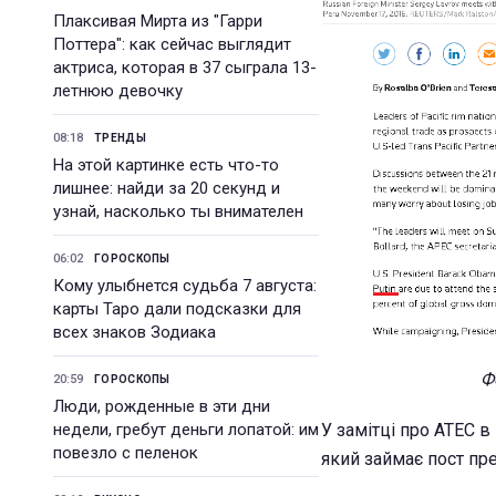
Плаксивая Мирта из "Гарри
Поттера": как сейчас выглядит
актриса, которая в 37 сыграла 13-
летнюю девочку
08:18
ТРЕНДЫ
На этой картинке есть что-то
лишнее: найди за 20 секунд и
узнай, насколько ты внимателен
06:02
ГОРОСКОПЫ
Кому улыбнется судьба 7 августа:
карты Таро дали подсказки для
всех знаков Зодиака
Ф
20:59
ГОРОСКОПЫ
Люди, рожденные в эти дни
У замітці про АТЕС в
недели, гребут деньги лопатой: им
повезло с пеленок
який займає пост пре