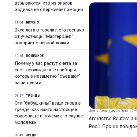
взрываются: кто из знаков
Зодиака не сдерживает эмоций
11:04
ВКУСНО
Вкус лета в тарелке: это гаспачо
от участницы "МастерШеф"
покоряет с первой ложки
10:15
ПОЛЕЗНОЕ
Почему у вас растут счета за
свет: неожиданные приборы,
которые незаметно "съедают"
ваши деньги
09:27
ТРЕНДЫ
Эти "бабушкины" вещи снова в
тренде: как найти настоящее
Фото: Володимир Путін (2ch
сокровище и почему его скупает
Агентство Reuters з
молодежь
Росії. Про це повідо
08:49
ЛЮДИ