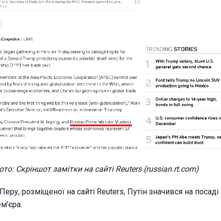
ото: Скріншот замітки на сайті Reuters (russian.rt.com)
 Перу, розміщеної на сайті Reuters, Путін значився на посад
м'єра.