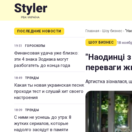
Главная
›
Шоу бизнес
›
"На
ПОСЛЕДНИЕ НОВОСТИ
18 ноябр
ШОУ БИЗНЕС
19:51
ГОРОСКОПЫ
Финансовая удача уже близко:
"Наодинці з
эти 4 знака Зодиака могут
переваги ж
разбогатеть до конца года
18:49
ТРЕНДЫ
Артистка зізналася, 
Какая ты новая украинская песня:
проходи тест и слушай хит своего
настроения
18:09
ТРЕНДЫ
С ними не уснешь до утра: 8
жутких сериалов, которые
надолго засядут в памяти