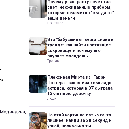
Почему у вас растут счета за
свет: неожиданные приборы,
которые незаметно "съедают"
ваши деньги
Полезное
Эти "бабушкины" вещи снова в
тренде: как найти настоящее
сокровище и почему его
скупает молодежь
Тренды
Плаксивая Мирта из "Гарри
Поттера": как сейчас выглядит
актриса, которая в 37 сыграла
13-летнюю девочку
Люди
і Медведєва,
На этой картинке есть что-то
лишнее: найди за 20 секунд и
узнай, насколько ты