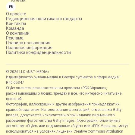
FB
О проекте
Редакционная политика и стандарты
Контакты
Команда
О компании
Реклама
Правила пользования
Правовая информация
Политика конфиденциальности
© 2026 LLC «UBT MEDIA»
Идентификатор онлайн-медиа в Реестре субъектов в сфере медиа —
R40-05347
Styler является развлекательным проектом «РБК-Украина»,
рассказывающим о людях, трендах и всё, что интересно читать вне
новостей.
Фотографии, иллюстрации и другие изображения принадлежат их
правообладателям. Использование фотографий, отмеченных Getty
Images, допускается исключительно при наличии письменного
разрешения фотоагентства Getty Images. Фотографии, отмеченные
логотипом «Styler» или подписанные «Styler» или «РБК-Украина», могут
использоваться на условиях лицензии Creative Commons Attribution