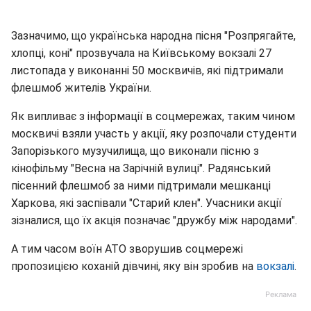
Зазначимо, що українська народна пісня "Розпрягайте,
хлопці, коні" прозвучала на Київському вокзалі 27
листопада у виконанні 50 москвичів, які підтримали
флешмоб жителів України.
Як випливає з інформації в соцмережах, таким чином
москвичі взяли участь у акції, яку розпочали студенти
Запорізького музучилища, що виконали пісню з
кінофільму "Весна на Зарічній вулиці". Радянський
пісенний флешмоб за ними підтримали мешканці
Харкова, які заспівали "Старий клен". Учасники акції
зізналися, що їх акція позначає "дружбу між народами".
А тим часом воїн АТО зворушив соцмережі
пропозицією коханій дівчині, яку він зробив на
вокзалі
.