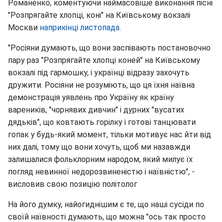
Романенко, коментуючи наймасовіше виконання пісні
"Розпрягайте хлопці, коні" на Київському вокзалі
Москви
наприкінці листопада
.
"Росіяни думають, що вони заспівають постановочно
пару раз "Розпрягайте хлопці коней" на Київському
вокзалі під гармошку, і українці відразу захочуть
дружити. Росіяни не розуміють, що ця їхня наївна
демонстрація уявлень про Україну як країну
вареників, "чорнявих дивчин" і дурних "вусатих
дядьків", що ковтають горілку і готові танцювати
гопак у будь-який момент, тільки мотивує нас йти від
них далі, тому що вони хочуть, щоб ми назавжди
залишалися фольклорним народом, який милує їх
погляд невинної недорозвиненістю і наївністю", -
висловив свою позицію політолог
На його думку, найогиднішим є те, що наші сусіди по
своїй наївності думають, що можна "ось так просто