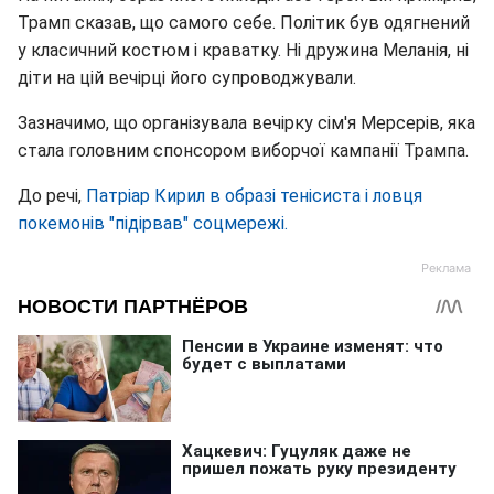
Трамп сказав, що самого себе. Політик був одягнений
у класичний костюм і краватку. Ні дружина Меланія, ні
діти на цій вечірці його супроводжували.
Зазначимо, що організувала вечірку сім'я Мерсерів, яка
стала головним спонсором виборчої кампанії Трампа.
До речі,
Патріар Кирил в образі тенісиста і ловця
покемонів "підірвав" соцмережі.