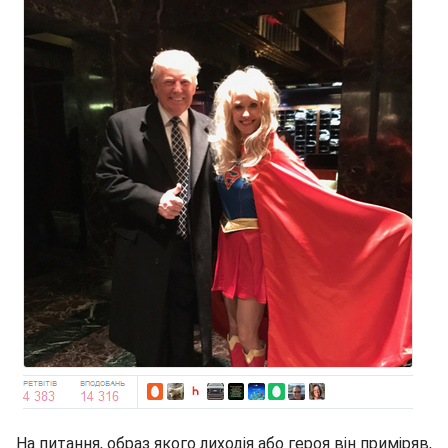
На питання, образ якого лиходія або героя він приміряв,