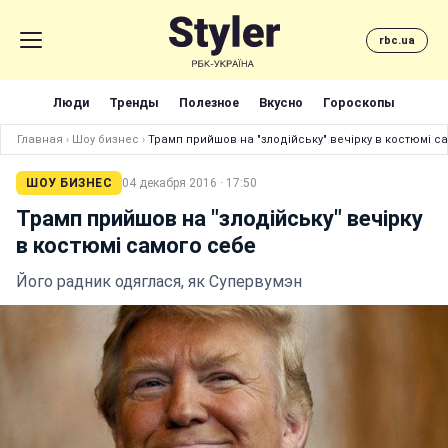
rbc.ua
Люди
Тренды
Полезное
Вкусно
Гороскопы
Главная
›
Шоу бизнес
›
Трамп прийшов на "злодійську" вечірку в костюмі с
ШОУ БИЗНЕС
04 декабря 2016 · 17:50
Трамп прийшов на "злодійську" вечірку
в костюмі самого себе
Його радник одяглася, як Супервумэн