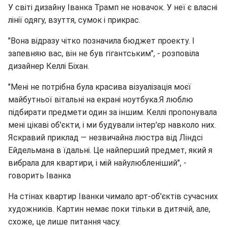
У світі дизайну Іванка Трамп не новачок. У неї є власні
лінії одягу, взуття, сумок і прикрас.
"Вона відразу чітко позначила бюджет проекту. І
запевняю вас, він не був гігантським", - розповіла
дизайнер Келлі Біхан.
"Мені не потрібна була красива візуалізація моєї
майбутньої вітальні на екрані ноутбука.Я люблю
підбирати предмети один за іншим. Келлі пропонувала
мені цікаві об'єкти, і ми будували інтер'єр навколо них.
Яскравий приклад — незвичайна люстра від Ліндсі
Ейдельмана в їдальні. Це найперший предмет, який я
вибрала для квартири, і мій найулюбленіший", -
говорить Іванка
На стінах квартир Іванки чимало арт-об'єктів сучасних
художників. Картин немає поки тільки в дитячій, але,
схоже, це лише питання часу.