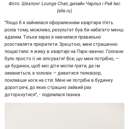
Фото: Шезлонг Lounge Chair, дизайн Чарльз і Рей Імс
(elle.ru)
"Якщо б я зайнялася оформленням квартири п'ять
років тому, можливо, результат був би набагато менш
вдалим. Тільки зараз я навчилася правильно
розставляти пріоритети. Зрештою, мені страшенно
пощастило: я живу в квартирі на Парк-авеню. Головне
було просто її не зіпсувати! Все, що мені потрібно, —
це будинок, щоб мої діти могли грати, де їм
заманеться, а чоловік — дивитися телевізор,
поклавши ноги на стіл. Мені не потрібні в будинку
дорогі речі, до яких страшно зайвий раз
доторкнутися", - поділилася Іванка.