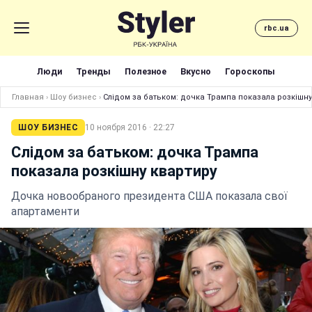
rbc.ua
Люди
Тренды
Полезное
Вкусно
Гороскопы
Главная
›
Шоу бизнес
›
Слідом за батьком: дочка Трампа показала розкішну
ШОУ БИЗНЕС
10 ноября 2016 · 22:27
Слідом за батьком: дочка Трампа
показала розкішну квартиру
Дочка новообраного президента США показала свої
апартаменти