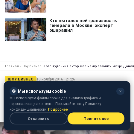
Главная
›
Шоу бизнес
›
Голлівудський актор має намір зайняти місце Донал
ШОУ БИЗНЕС
10 ноября 2016 · 21:26
Голлівудський актор має намір зайняти
🍪
Мы используем cookie
✕
місце Дональда Трампа в 2020 році
Мы используем файлы cookie для анализа трафика и
персонализации контента. Прочитайте нашу Политику
Рон Перлман назвав себе кандидатом в наступні
конфиденциальности.
Подробнее
президенти США
Отклонить
Принять все