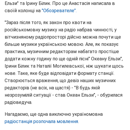
Ельзи" та Ірину Білик. Про це Анастасія написала в
своїй колонці на
"Обозревателе".
"Зараз після того, як закон про квоти на
російськомовну музику на радіо набрав чинності, у
вітчизняному радіопросторі дійсно можна почути ще
більше музики українською мовою. Але, як показує
практика, музичним редакторам набагато простіше
додати кожну годину по ще одній пісні" Океану Ельзи",
Ірини Білик та Наталії Могилевської, ніж шукати щось
нове. Таке, яке буде відповідати формату станції.
Створюється враження, що девіз наших музичних
редакторів (не всіх, на щастя) - "В будь якій
незрозумілій ситуації - став Океан Ельзи", - обурилася
радіоведуча.
Нагадаємо, ще одна виключно україномовна
радіостанція розпочала мовлення.