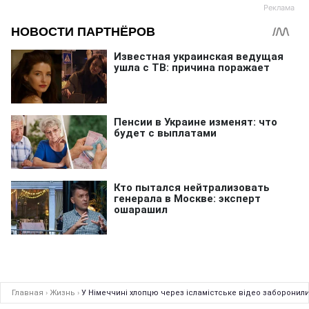
Главная
›
Жизнь
›
У Німеччині хлопцю через ісламістське відео заборонил