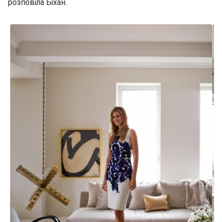
розповіла Біхан.