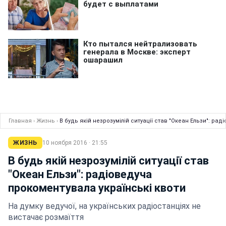
Главная
›
Жизнь
›
В будь якій незрозумілій ситуації став "Океан Ельзи": ра
ЖИЗНЬ
10 ноября 2016 · 21:55
В будь якій незрозумілій ситуації став
"Океан Ельзи": радіоведуча
прокоментувала українські квоти
На думку ведучої, на українських радіостанціях не
вистачає розмаїття