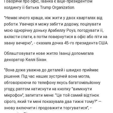
Говорячи про офіс, Іванка є віце-президентом
холдингу її батька Trump Organization.
"Немає нічого краще, ніж жити у двох кварталах від
роботи. Увечері я можу забігти додому, поцілувати
мою однорічну доньку Арабеллу Роуз, погодувати її,
вкласти спати, а потім повернутися в офіс або піти на
звану вечерю", - сказала дочка 45-го президента США.
Облаштовувати нове житло Іванці допомагала
декоратор Келлі Біхан.
"Вона дуже уважна до деталей і швидко приймає
рішення. Під час наших зустрічей вона могла,
обговорюючи по телефону якусь багатомільйонну
угоду, раптом натиснути на кнопку "вимкнути
мікрофон", запитати мене: "Це той самий відтінок
сірого, який ти мені показувала два тижні тому?" —
знову включити і продовжити торгуватися", -