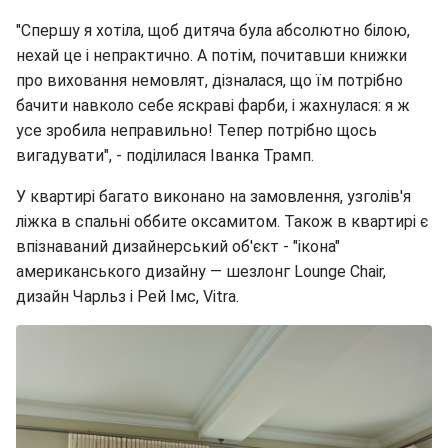
"Спершу я хотіла, щоб дитяча була абсолютно білою,
нехай це і непрактично. А потім, почитавши книжки
про виховання немовлят, дізналася, що їм потрібно
бачити навколо себе яскраві фарби, і жахнулася: я ж
усе зробила неправильно! Тепер потрібно щось
вигадувати", - поділилася Іванка Трамп.
У квартирі багато виконано на замовлення, узголів'я
ліжка в спальні оббите оксамитом. Також в квартирі є
впізнаваний дизайнерський об'єкт - "ікона"
американського дизайну — шезлонг Lounge Chair,
дизайн Чарльз і Рей Імс, Vitra.