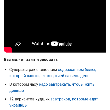
Вас может заинтересовать
Суперзавтрак с высоким
содержанием белка,
который насыщает энергией на весь день
В котором часу
надо завтракать, чтобы жить
дольше
12 вариантов худших
завтраков, которые едят
украинцы