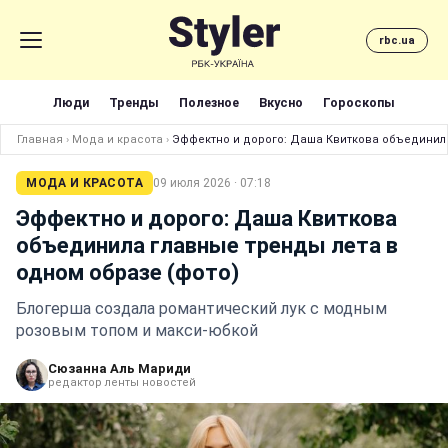
rbc.ua
Люди
Тренды
Полезное
Вкусно
Гороскопы
Главная
›
Мода и красота
›
Эффектно и дорого: Даша Квиткова объединила
МОДА И КРАСОТА
09 июля 2026 · 07:18
Эффектно и дорого: Даша Квиткова
объединила главные тренды лета в
одном образе (фото)
Блогерша создала романтический лук с модным
розовым топом и макси-юбкой
Сюзанна Аль Мариди
редактор ленты новостей