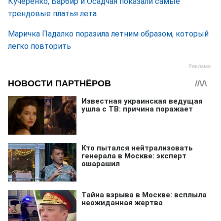
Кучеренко, Барбир и Осадчая показали самые
трендовые платья лета
Маричка Падалко поразила летним образом, который
легко повторить